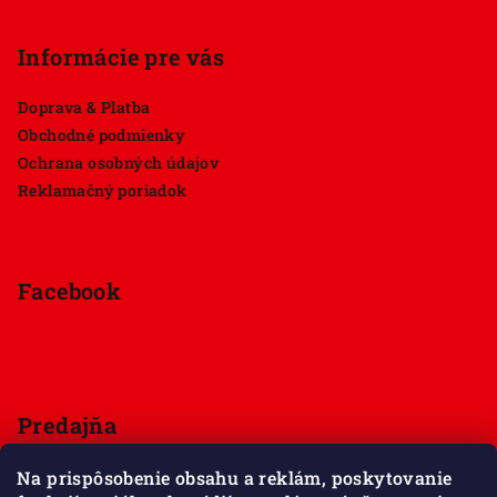
Informácie pre vás
Doprava & Platba
Obchodné podmienky
Ochrana osobných údajov
Reklamačný poriadok
Facebook
Predajňa
Štúrova 33, 949 01 Nitra
Na prispôsobenie obsahu a reklám, poskytovanie
Pondelok - Sobota 9:00 - 18:00