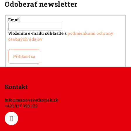
Odoberať newsletter
Email
Vložením e-mailu súhlasíte s
podmienkami ochrany
osobných údajov
Prihlásiť sa
Z
á
p
Kontakt
ä
info
@
maxovsvetkociek.sk
t
+421 917 398 132
i
e