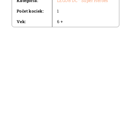
Kategória
:
LEGO® DC™ Super Heroes
Počet kociek
:
1
Vek
:
6 +