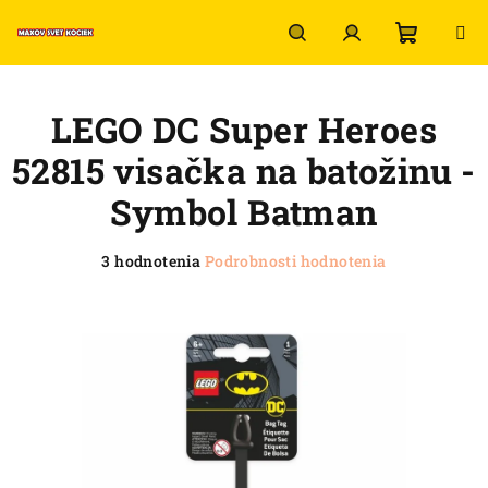
Prejsť
na
obsah
Nákup
Hľadať
Prihlásenie
LEGO DC Super Heroes
košík
52815 visačka na batožinu -
Symbol Batman
Priemerné
3 hodnotenia
Podrobnosti hodnotenia
hodnotenie
produktu
je
5,0
z
5
hviezdičiek.