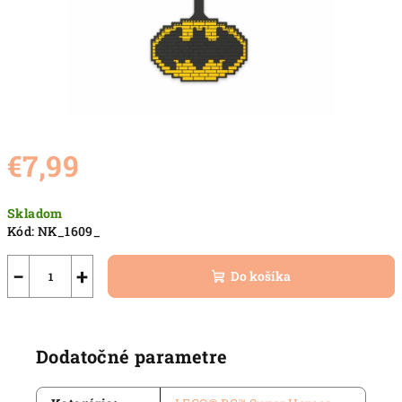
€7,99
Jednotková
Skladom
cena:
Kód:
NK_1609_
−
+
Do košíka
Dodatočné parametre