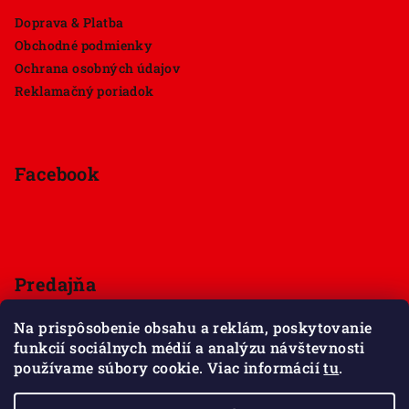
Doprava & Platba
Obchodné podmienky
Ochrana osobných údajov
Reklamačný poriadok
Facebook
Predajňa
Štúrova 33, 949 01 Nitra
Na prispôsobenie obsahu a reklám, poskytovanie
Pondelok - Sobota 9:00 - 18:00
funkcií sociálnych médií a analýzu návštevnosti
Nedeľa - zatvorené
používame súbory cookie. Viac informácií
tu
.
Zobraziť mapu