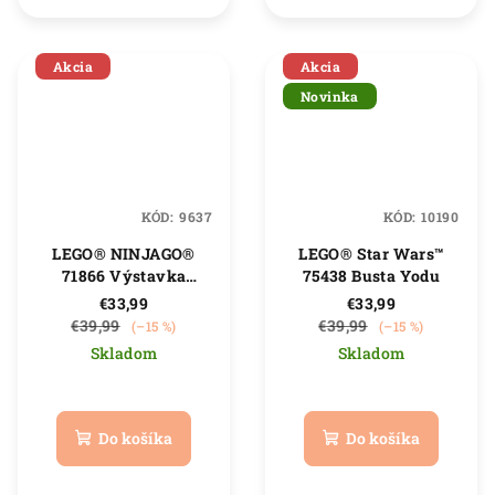
hviezdičiek.
hviezdičiek.
Akcia
Akcia
Novinka
KÓD:
9637
KÓD:
10190
LEGO® NINJAGO®
LEGO® Star Wars™
71866 Výstavka
75438 Busta Yodu
nindžov: 15 rokov
€33,99
€33,99
NINJAGO
€39,99
€39,99
(–15 %)
(–15 %)
Skladom
Skladom
Priemerné
Priemerné
hodnotenie
hodnotenie
produktu
produktu
Do košíka
Do košíka
je
je
5,0
5,0