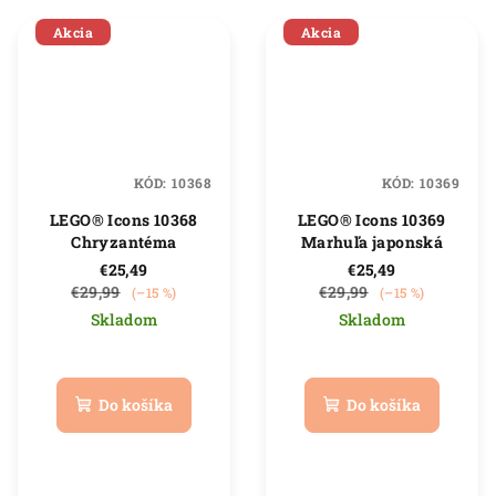
Akcia
Akcia
KÓD:
10368
KÓD:
10369
LEGO® Icons 10368
LEGO® Icons 10369
Chryzantéma
Marhuľa japonská
€25,49
€25,49
€29,99
€29,99
(–15 %)
(–15 %)
Skladom
Skladom
Priemerné
Priemerné
hodnotenie
hodnotenie
produktu
produktu
Do košíka
Do košíka
je
je
5,0
5,0
z
z
5
5