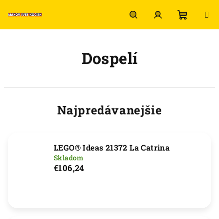
Prejsť
na
obsah
Nákup
Hľadať
Prihlásenie
Dospelí
košík
Najpredávanejšie
LEGO® Ideas 21372 La Catrina
Skladom
€106,24