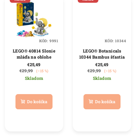
KÓD:
9991
KÓD:
10344
LEGO® 40814 Slonie
LEGO® Botanicals
mláďa na oblohe
10344 Bambus šťastia
€25,49
€25,49
€29,99
€29,99
(–15 %)
(–15 %)
Skladom
Skladom
Priemerné
Priemerné
hodnotenie
hodnotenie
produktu
produktu
Do košíka
Do košíka
je
je
5,0
5,0
z
z
5
5
hviezdičiek.
hviezdičiek.