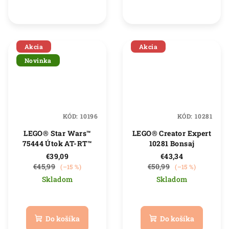
z
z
5
5
hviezdičiek.
hviezdičiek.
Akcia
Akcia
Novinka
KÓD:
10196
KÓD:
10281
LEGO® Star Wars™
LEGO® Creator Expert
75444 Útok AT-RT™
10281 Bonsaj
€39,09
€43,34
€45,99
€50,99
(–15 %)
(–15 %)
Skladom
Skladom
Priemerné
Priemerné
hodnotenie
hodnotenie
produktu
produktu
Do košíka
Do košíka
je
je