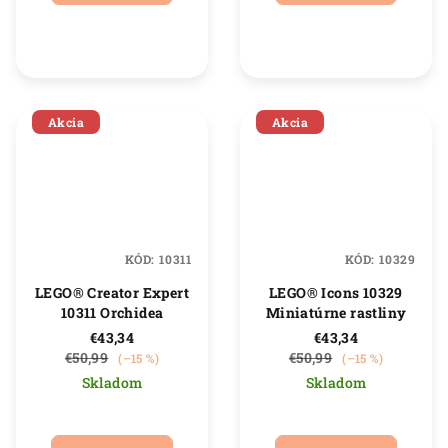
5,0
4,4
z
z
5
5
hviezdičiek.
hviezdičiek.
Akcia
Akcia
KÓD:
10311
KÓD:
10329
LEGO® Creator Expert
LEGO® Icons 10329
10311 Orchidea
Miniatúrne rastliny
€43,34
€43,34
€50,99
€50,99
(–15 %)
(–15 %)
Skladom
Skladom
Priemerné
Priemerné
hodnotenie
hodnotenie