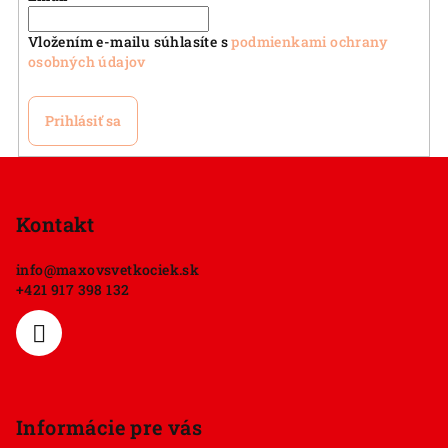
r
v
Vložením e-mailu súhlasíte s
podmienkami ochrany
k
osobných údajov
y
v
Prihlásiť sa
ý
p
Z
i
á
s
p
Kontakt
u
ä
info
@
maxovsvetkociek.sk
t
+421 917 398 132
i
e
Informácie pre vás