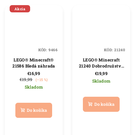
Akcia
KÓD:
9466
KÓD:
21240
LEGO® Minecraft®
LEGO® Minecraft
21586 Bledá záhrada
21240 Dobrodružstvo
v močiaroch
€16,99
€19,99
€19,99
(–15 %)
Skladom
Skladom
Priemerné
Priemerné
hodnotenie
hodnotenie
produktu
Do košíka
produktu
je
Do košíka
je
5,0
5,0
z
z
5
5
hviezdičiek.