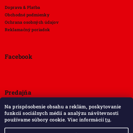
Doprava & Platba
Obchodné podmienky
Ochrana osobných údajov
Reklamačný poriadok
Facebook
Predajňa
Štúrova 33, 949 01 Nitra
Na prispôsobenie obsahu a reklám, poskytovanie
Pondelok - Sobota 9:00 - 18:00
funkcií sociálnych médií a analýzu návštevnosti
Nedeľa - zatvorené
používame súbory cookie. Viac informácií
tu
.
Zobraziť mapu