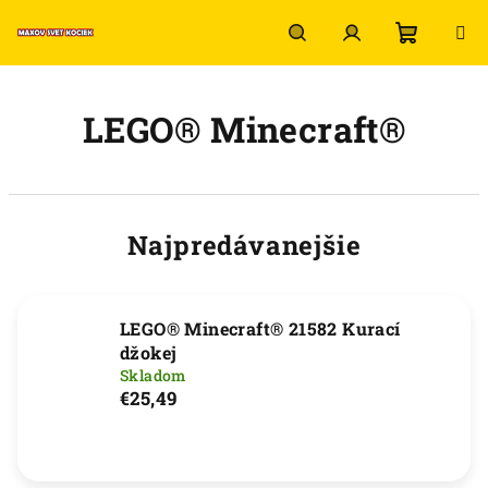
Prejsť
na
obsah
Nákup
Hľadať
Prihlásenie
LEGO® Minecraft®
košík
Najpredávanejšie
LEGO® Minecraft® 21582 Kurací
džokej
Skladom
€25,49