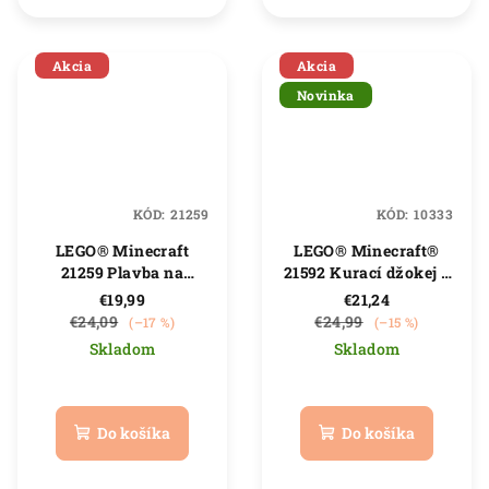
hviezdičiek.
Akcia
Akcia
Novinka
KÓD:
21259
KÓD:
10333
LEGO® Minecraft
LEGO® Minecraft®
21259 Plavba na
21592 Kurací džokej a
pirátskej lodi
útok v púšti
€19,99
€21,24
€24,09
€24,99
(–17 %)
(–15 %)
Skladom
Skladom
Priemerné
hodnotenie
produktu
Do košíka
Do košíka
je
5,0