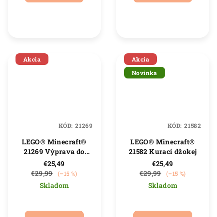
5,0
5,0
z
z
5
5
hviezdičiek.
hviezdičiek.
Akcia
Akcia
Novinka
KÓD:
21269
KÓD:
21582
LEGO® Minecraft®
LEGO® Minecraft®
21269 Výprava do
21582 Kurací džokej
bane a pásovec
€25,49
€25,49
€29,99
€29,99
(–15 %)
(–15 %)
Skladom
Skladom
Priemerné
Priemerné
hodnotenie
hodnotenie