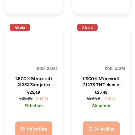
z
5
hviezdičiek.
Akcia
Akcia
KÓD:
21252
KÓD:
21275
LEGO® Minecraft
LEGO® Minecraft
21252 Zbrojnica
21275 TNT dom v
džungli
€25,49
€25,49
€29,99
€29,99
(–15 %)
(–15 %)
Skladom
Skladom
Priemerné
Priemerné
hodnotenie
hodnotenie
produktu
produktu
Do košíka
Do košíka
je
je