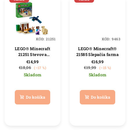
KÓD:
21251
KÓD:
9463
LEGO® Minecraft
LEGO® Minecraft®
21251 Stevova
21585 Slepačia farma
výprava do púšte
€14,99
€16,99
€18,06
€19,99
(–17 %)
(–15 %)
Skladom
Skladom
Priemerné
Priemerné
hodnotenie
hodnotenie
produktu
produktu
Do košíka
Do košíka
je
je
5,0
5,0
z
z
5
5
hviezdičiek.
hviezdičiek.