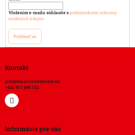
r
v
Vložením e-mailu súhlasíte s
podmienkami ochrany
k
osobných údajov
y
v
Prihlásiť sa
ý
p
Z
i
á
s
p
Kontakt
u
ä
info
@
maxovsvetkociek.sk
t
+421 917 398 132
i
e
Informácie pre vás