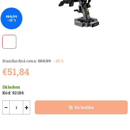
€60,99
–15 %
štandardná cena:
€60,99
–15 %
€51,84
Jednotková
Skladom
cena:
Kód:
92186
−
+
Do košíka