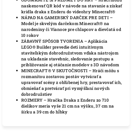
naskenovať QR kód v návode na stavanie a získať
krídla draka z Enderu do videohry Minecraft®
NÁPAD NA GAMERSKÝ DARČEK PRE DETI –
Model je skvelým darčekom Minecraft® na
narodeniny či Vianoce pre chlapcov a dievčatá od
10 rokov
ZÁBAVNÝ SPÔSOB TVORENIA – Aplikácia
LEGO® Builder prevedie deti intuitívnym
staviteľským dobrodružstvom vďaka nástrojom
na ukladanie stavebníc, sledovanie postupu a
približovanie aj otáčanie modelov s 3D návodom
MINECRAFT® V SKUTOČNOSTI – Hráči môžu s
rozmanitou zostavou postáv vytvárať a
upravovať scény z obľúbenej hry, prestavovať ich,
obmieňať a pretvárať pri vymýšľaní nových
dobrodružstiev
ROZMERY – Hračka Draka z Enderu zo 710
dielikov meria vyše 21 cm na výšku, 37 cm na
šírku a 39 cm do hĺbky