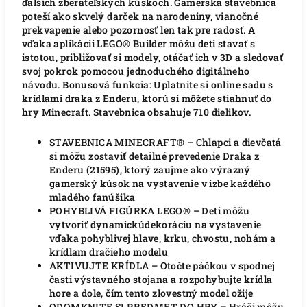
ďalších zberateľských kúskoch. Gamerská stavebnica
poteší ako skvelý darček na narodeniny, vianočné
prekvapenie alebo pozornosť len tak pre radosť. A
vďaka aplikácii LEGO® Builder môžu deti stavať s
istotou, približovať si modely, otáčať ich v 3D a sledovať
svoj pokrok pomocou jednoduchého digitálneho
návodu. Bonusová funkcia: Uplatnite si online sadu s
krídlami draka z Enderu, ktorú si môžete stiahnuť do
hry Minecraft. Stavebnica obsahuje 710 dielikov.
STAVEBNICA MINECRAFT® – Chlapci a dievčatá
si môžu zostaviť detailné prevedenie Draka z
Enderu (21595), ktorý zaujme ako výrazný
gamerský kúsok na vystavenie v izbe každého
mladého fanúšika
POHYBLIVÁ FIGÚRKA LEGO® – Deti môžu
vytvoriť dynamickúdekoráciu na vystavenie
vďaka pohyblivej hlave, krku, chvostu, nohám a
krídlam dračieho modelu
AKTIVUJTE KRÍDLA – Otočte páčkou v spodnej
časti výstavného stojana a rozpohybujte krídla
hore a dole, čím tento zlovestný model ožije
ODOMKNITE SI PREDMET DO HRY – Hráči môžu