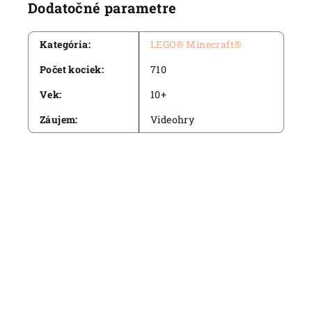
Dodatočné parametre
Kategória
:
LEGO® Minecraft®
Počet kociek
:
710
Vek
:
10+
Záujem
:
Videohry