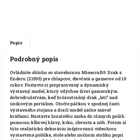
Popis
Podrobný popis
Ovládnite oblohu so stavebnicou Minecraft® Drak z
Enderu (21595) pre chlapcov, dievčatá a gamerov od 10
rokov. Postavte si prepracovaný a dynamický
výstavný model, ktorý vdýchne život gamerským
dobrodružstvám, keď hrôzostrašný drak „letí“ nad
únikovým portálom. Otočte páčkou v spodnej časti
výstavného stojana a dračí model začne mávať
krídlami. Nastavte hrozivého moba do rôznych polôh
pomocou kĺbovej hlavy, krku, chvosta a nôh. Potom si
túto realistickú dekoráciu inšpirovanú videohrou
vystavtena poličke, stole alebo nočnom stolíku popri