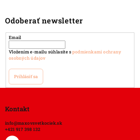
Odoberať newsletter
Email
Vložením e-mailu súhlasíte s
podmienkami ochrany
osobných údajov
Prihlásiť sa
Z
á
p
Kontakt
ä
info
@
maxovsvetkociek.sk
t
+421 917 398 132
i