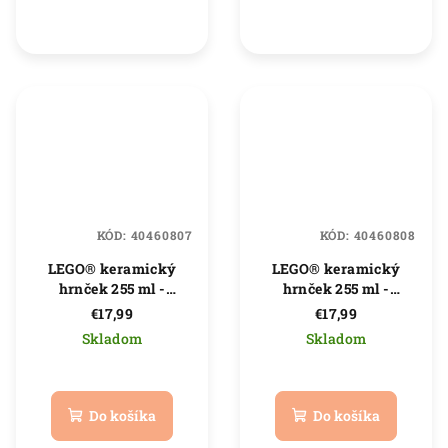
z
z
5
5
hviezdičiek.
hviezdičiek.
KÓD:
40460807
KÓD:
40460808
LEGO® keramický
LEGO® keramický
hrnček 255 ml -
hrnček 255 ml -
kostlivec
zombie
€17,99
€17,99
Skladom
Skladom
Priemerné
Priemerné
hodnotenie
hodnotenie
produktu
produktu
Do košíka
Do košíka
je
je