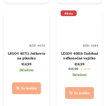
hviezdičiek.
Akcia
KÓD:
40711
KÓD:
9289
LEGO® 40711 Ježkovia
LEGO® 40816 Ozdobné
na pikniku
veľkonočné vajíčko
€14,99
€16,99
€19,99
(–15 %)
Skladom
Skladom
Priemerné
hodnotenie
Priemerné
produktu
hodnotenie
Do košíka
je
produktu
Do košíka
5,0
je
z
5,0
5
z