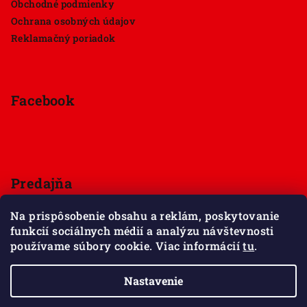
Obchodné podmienky
Ochrana osobných údajov
Reklamačný poriadok
Facebook
Predajňa
Štúrova 33, 949 01 Nitra
Na prispôsobenie obsahu a reklám, poskytovanie
Pondelok - Sobota 9:00 - 18:00
funkcií sociálnych médií a analýzu návštevnosti
Nedeľa - zatvorené
používame súbory cookie. Viac informácií
tu
.
Zobraziť mapu
Nastavenie
Copyright 2026
Maxov svet kociek
. Všetky práva