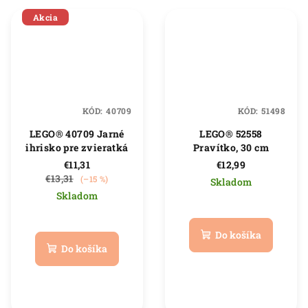
Akcia
KÓD:
40709
KÓD:
51498
LEGO® 40709 Jarné
LEGO® 52558
ihrisko pre zvieratká
Pravítko, 30 cm
€11,31
€12,99
€13,31
(–15 %)
Skladom
Skladom
Priemerné
Priemerné
hodnotenie
hodnotenie
produktu
Do košíka
produktu
je
Do košíka
je
5,0
5,0
z
z
5
5
hviezdičiek.