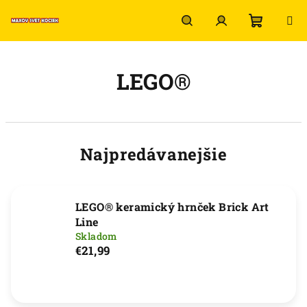
Prejsť
na
obsah
Nákup
Hľadať
Prihlásenie
LEGO®
košík
Najpredávanejšie
LEGO® keramický hrnček Brick Art
Line
Skladom
€21,99