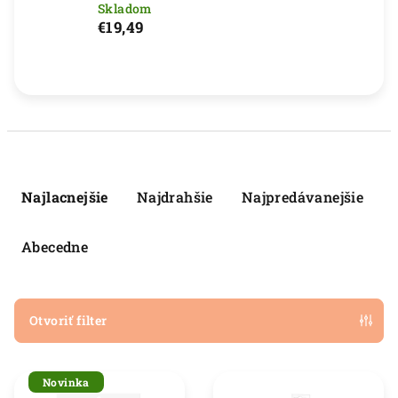
Skladom
€19,49
R
a
Najlacnejšie
Najdrahšie
Najpredávanejšie
d
e
Abecedne
n
i
e
Otvoriť filter
p
V
r
Novinka
ý
o