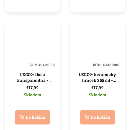
hviezdičiek.
5
hviezdičiek.
KÓD:
40420801
KÓD:
40460800
LEGO® fľaša
LEGO® keramický
transparentná -
hrnček 255 ml -
Mexiko
chlapec
€17,99
€17,99
Skladom
Skladom
Priemerné
Priemerné
hodnotenie
hodnotenie
produktu
produktu
Do košíka
Do košíka
je
je
5,0
5,0