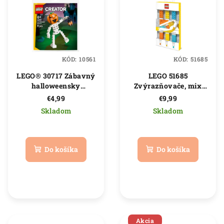
p
d
i
u
s
k
p
t
KÓD:
10561
KÓD:
51685
r
o
LEGO® 30717 Zábavný
LEGO 51685
o
v
halloweensky
Zvýrazňovače, mix
d
kostlivec
farieb - 3 ks
€4,99
€9,99
u
Skladom
Skladom
k
Priemerné
t
hodnotenie
produktu
o
Do košíka
Do košíka
je
v
5,0
z
5
hviezdičiek.
Akcia