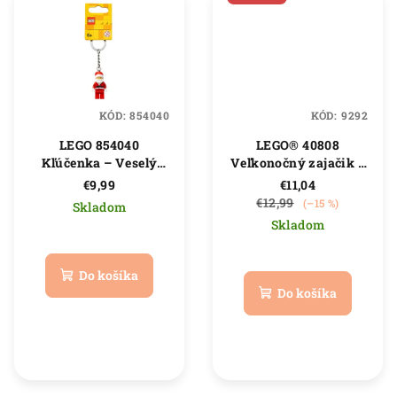
KÓD:
854040
KÓD:
9292
LEGO 854040
LEGO® 40808
Kľúčenka – Veselý
Veľkonočný zajačik a
Santa
zbieranie vajíčok
€9,99
€11,04
€12,99
(–15 %)
Skladom
Skladom
Priemerné
hodnotenie
Do košíka
produktu
Do košíka
je
5,0
z
5
hviezdičiek.