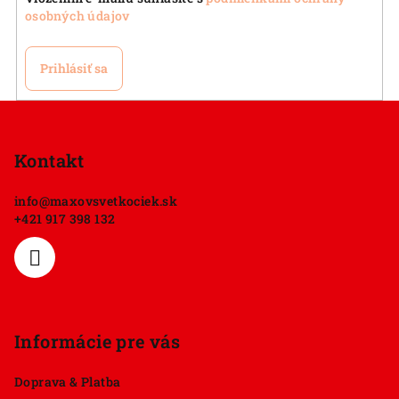
k
osobných údajov
y
v
Prihlásiť sa
ý
p
Z
i
á
s
p
Kontakt
u
ä
info
@
maxovsvetkociek.sk
t
+421 917 398 132
i
e
Informácie pre vás
Doprava & Platba