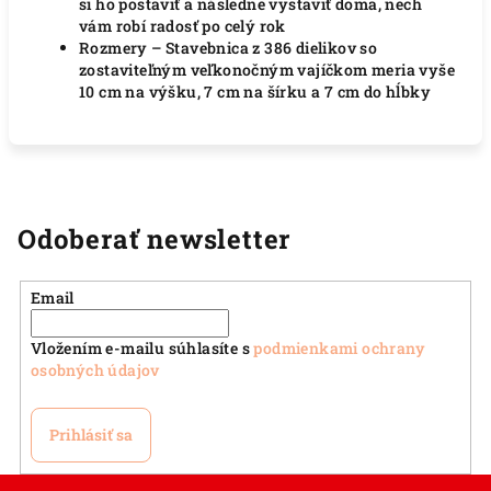
si ho postaviť a následne vystaviť doma, nech
vám robí radosť po celý rok
Rozmery – Stavebnica z 386 dielikov so
zostaviteľným veľkonočným vajíčkom meria vyše
10 cm na výšku, 7 cm na šírku a 7 cm do hĺbky
Odoberať newsletter
Email
Vložením e-mailu súhlasíte s
podmienkami ochrany
osobných údajov
Prihlásiť sa
Z