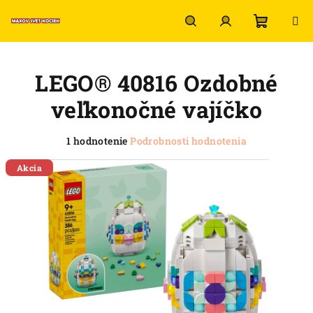
Prejsť
na
obsah
Nákup
Hľadať
Prihlásenie
LEGO® 40816 Ozdobné
košík
veľkonočné vajíčko
Priemerné
1 hodnotenie
Podrobnosti hodnotenia
hodnotenie
produktu
Akcia
je
5,0
z
5
hviezdičiek.