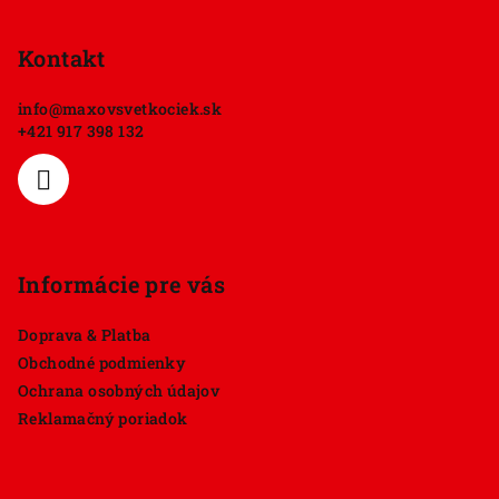
á
p
Kontakt
ä
info
@
maxovsvetkociek.sk
t
+421 917 398 132
i
e
Informácie pre vás
Doprava & Platba
Obchodné podmienky
Ochrana osobných údajov
Reklamačný poriadok