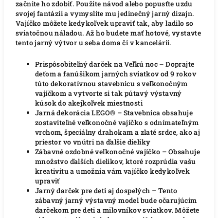
začnite ho zdobiť. Použite návod alebo popusťte uzdu
svojej fantázii a vymyslite mu jedinečný jarný dizajn.
Vajíčko môžete kedykoľvek upraviť tak, aby ladilo so
sviatočnou náladou. Až ho budete mať hotové, vystavte
tento jarný výtvor u seba doma či v kancelárii.
Prispôsobiteľný darček na Veľkú noc – Doprajte
deťom a fanúšikom jarných sviatkov od 9 rokov
túto dekoratívnou stavebnicu s veľkonočným
vajíčkom a vytvorte si tak pútavý výstavný
kúsok do akejkoľvek miestnosti
Jarná dekorácia LEGO® – Stavebnica obsahuje
zostaviteľné veľkonočné vajíčko s odnímateľným
vrchom, špeciálny drahokam a zlaté srdce, ako aj
priestor vo vnútri na ďalšie dieliky
Zábavné ozdobné veľkonočné vajíčko – Obsahuje
množstvo ďalších dielikov, ktoré rozprúdia vašu
kreativitu a umožnia vám vajíčko kedykoľvek
upraviť
Jarný darček pre deti aj dospelých – Tento
zábavný jarný výstavný model bude očarujúcim
darčekom pre deti a milovníkov sviatkov. Môžete