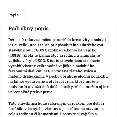
Popis
Podrobný popis
Deti od 9 rokov sa môžu ponoriť do kreativity a osláviť
jar aj Veľkú noc s touto prispôsobiteľnou darčekovou
stavebnicou LEGO® Ozdobné veľkonočné vajíčko
(40816). Zvolajte kamarátov aj rodinu a „namaľujte“
vajíčka v štýle LEGO. S touto stavebnicou si môžete
vyrobiť vlastné veľkonočné vajíčko a ozdobiť ho
farebnými dielikmi LEGO vrátane zlatého srdca a
malého drahokamu. Vajíčko obsahuje plochú podložku
na ľahké vystavenie a otvárací vrch, ktorý môžete
nadvihnúť a vložiť doň ďalšie kúsky. Alebo možno aj iné
veľkonočné prekvapenie!
Táto stavebnica bude zábavným darčekom pre deti aj
fanúšikov jarných sviatkov a je ideálna na stavanie s
celou rodinou či kamarátmi. Postavte si vajíčko a