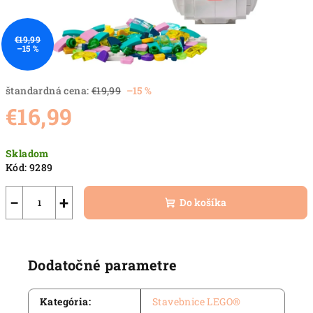
€19,99
–15 %
štandardná cena:
€19,99
–15 %
€16,99
Jednotková
Skladom
cena:
Kód:
9289
−
+
Do košíka
Dodatočné parametre
Kategória
:
Stavebnice LEGO®