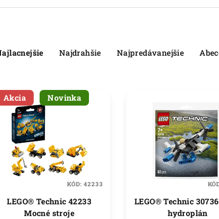
ajlacnejšie
Najdrahšie
Najpredávanejšie
Abec
Akcia
Novinka
KÓD:
42233
KÓ
LEGO® Technic 42233
LEGO® Technic 30736
Mocné stroje
hydroplán