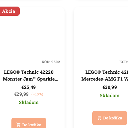
hviezdičiek.
hviezdič
Akcia
KÓD:
9502
KÓD
LEGO® Technic 42220
LEGO® Technic 42
Monster Jam™ Sparkle
Mercedes-AMG F1 W
Smash™ s naťahovacím
Performance Pull-
€25,49
€30,99
motorom
€29,99
(–15 %)
Skladom
Skladom
Priemer
Priemerné
hodnote
Do košíka
hodnotenie
produkt
Do košíka
produktu
je