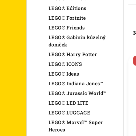
LEGO® Editions
LEGO® Fortnite
R
LEGO® Friends
N
a
LEGO® Gabinin kúzelný
domček
d
V
LEGO® Harry Potter
e
LEGO® ICONS
ý
n
LEGO® Ideas
p
i
LEGO® Indiana Jones™
i
e
LEGO® Jurassic World™
s
p
LEGO® LED LITE
p
LEGO® LUGGAGE
r
LEGO® Marvel™ Super
r
o
Heroes