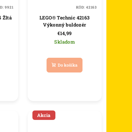
D:
9921
KÓD:
42163
 Žltá
LEGO® Technic 42163
Výkonný buldozér
€14,99
Skladom
Priemerné
né
hodnotenie
Do košíka
nie
produktu
u
je
5,0
z
5
hviezdičiek.
iek.
Akcia