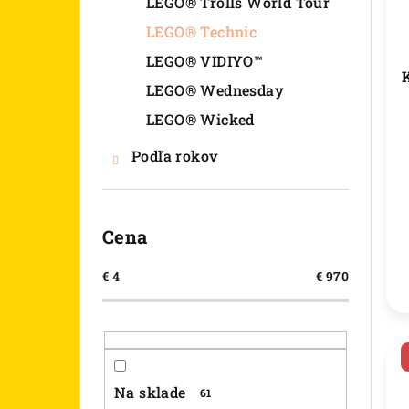
LEGO® Trolls World Tour
LEGO® Technic
LEGO® VIDIYO™
LEGO® Wednesday
LEGO® Wicked
Podľa rokov
Cena
€
4
€
970
Na sklade
61