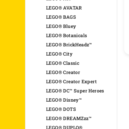
n
LEGO® AVATAR
LEGO® BAGS
e
LEGO® Bluey
l
LEGO® Botanicals
LEGO® BrickHeadz™
LEGO® City
LEGO® Classic
LEGO® Creator
LEGO® Creator Expert
LEGO® DC™ Super Heroes
LEGO® Disney™
LEGO® DOTS
LEGO® DREAMZzz™
LEGO® DUPLO®