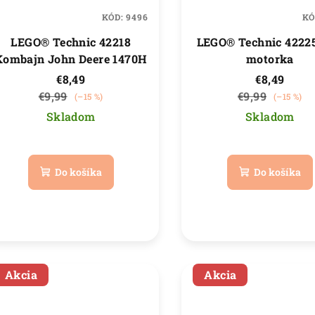
KÓD:
9496
KÓ
LEGO® Technic 42218
LEGO® Technic 42225
Kombajn John Deere 1470H
motorka
€8,49
€8,49
€9,99
€9,99
(–15 %)
(–15 %)
Skladom
Skladom
Priemerné
Priemer
hodnotenie
hodnote
Do košíka
Do košíka
produktu
produkt
je
je
5,0
4,0
z
z
5
5
hviezdičiek.
hviezdič
Akcia
Akcia