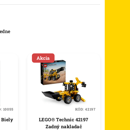
edne
Akcia
D:
10055
KÓD:
42197
 Biely
LEGO® Technic 42197
Zadný nakladač