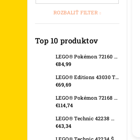
ROZBALIŤ FILTER
Top 10 produktov
LEGO® Pokémon 72160 Arcanine
€84,99
LEGO® Editions 43030 Tajná skrýša Olivie Rodrigo
€69,69
LEGO® Pokémon 72168 Rayquaza
€114,74
LEGO® Technic 42238 Motorka Ducati Desmo450 MX Factory
€43,34
LEGO® Technic 42234 Športové auto Dodge Viper GTS-R