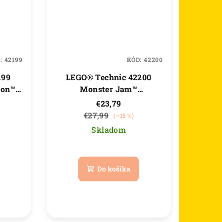
D:
42199
KÓD:
42200
199
LEGO® Technic 42200
on™ s
Monster Jam™
rom
ThunderROARus™ s
€23,79
naťahovacím motorom
€27,99
(–15 %)
Skladom
né
Priemerné
nie
hodnotenie
Do košíka
u
produktu
je
5,0
z
5