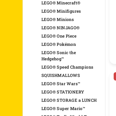
o
d
LEGO® Minecraft®
d
u
LEGO® Minifigures
u
LEGO® Minions
k
LEGO® NINJAGO®
k
t
LEGO® One Piece
t
o
LEGO® Pokémon
o
v
LEGO® Sonic the
v
Hedgehog™
LEGO® Speed Champions
SQUISHMALLOWS
LEGO® Star Wars™
LEGO® STATIONERY
LEGO® STORAGE a LUNCH
LEGO® Super Mario™