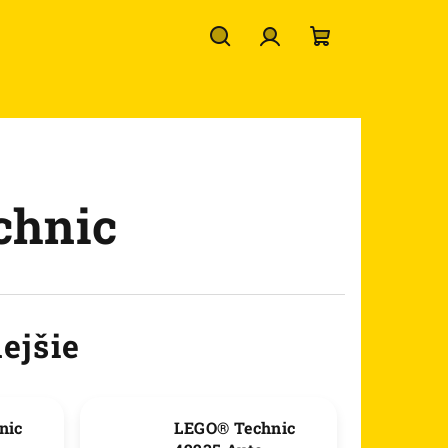
Hľadať
Prihlásenie
Nákupný
košík
chnic
ejšie
nic
LEGO® Technic