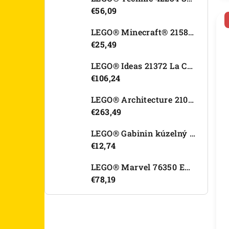
€56,09
LEGO® Minecraft® 21582 Kurací džokej
€25,49
LEGO® Ideas 21372 La Catrina
€106,24
LEGO® Architecture 21067 Tower Bridge
€263,49
LEGO® Gabinin kúzelný domček 11212 Záhradný domček Víly mačičky
€12,74
LEGO® Marvel 76350 Epický súboj: Spider-Man vs. Hulk
€78,19