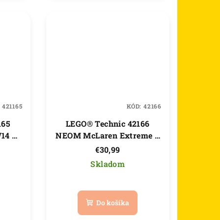
iek.
hviezdičiek.
:
421165
KÓD:
42166
165
LEGO® Technic 42166
14 E
NEOM McLaren Extreme E
Back
Race Car
€30,99
Skladom
né
Priemerné
nie
hodnotenie
Do košíka
u
produktu
je