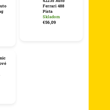
42235 Auto
uto
Ferrari 488
ng
Pista
Skladom
€56,09
nic
ové
R