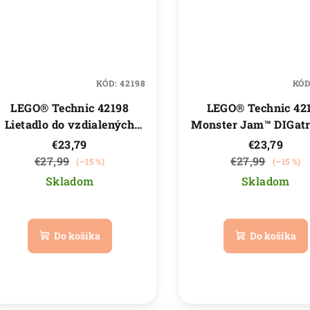
KÓD:
42198
KÓ
LEGO® Technic 42198
LEGO® Technic 42
Lietadlo do vzdialených
Monster Jam™ DIGatr
oblastí
naťahovacím moto
€23,79
€23,79
€27,99
€27,99
(–15 %)
(–15 %)
Skladom
Skladom
Priemerné
Priemer
hodnotenie
hodnote
Do košíka
Do košíka
produktu
produkt
je
je
5,0
5,0
z
z
5
5