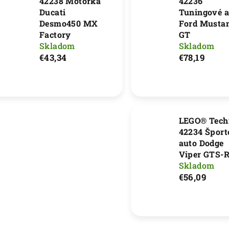
42238 Motorka
42236
Ducati
Tuningové a
Desmo450 MX
Ford Musta
Factory
GT
Skladom
Skladom
€43,34
€78,19
LEGO® Tech
42234 Šport
auto Dodge
Viper GTS-
Skladom
€56,09