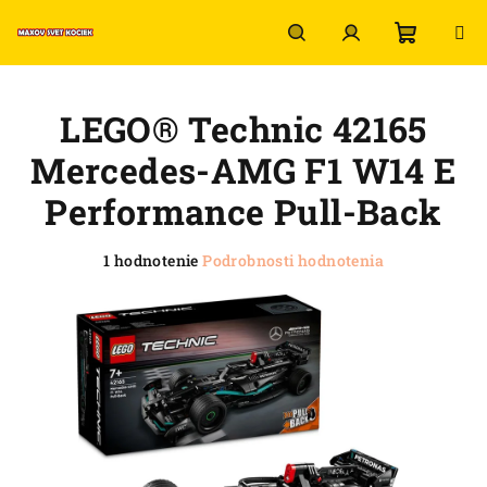
Prejsť
na
obsah
Nákup
Hľadať
Prihlásenie
LEGO® Technic 42165
košík
Mercedes-AMG F1 W14 E
Performance Pull-Back
Priemerné
1 hodnotenie
Podrobnosti hodnotenia
hodnotenie
produktu
je
5,0
z
5
hviezdičiek.