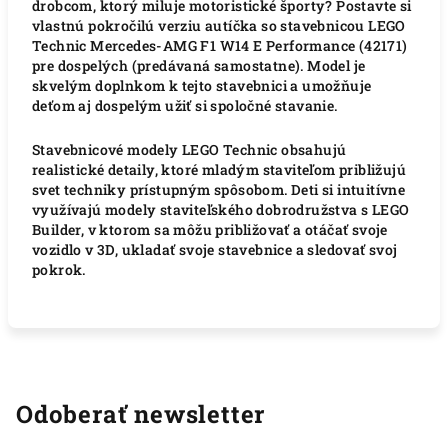
drobcom, ktorý miluje motoristické športy?
Postavte si
vlastnú pokročilú verziu autíčka so stavebnicou LEGO
Technic Mercedes-AMG F1 W14 E Performance (42171)
pre dospelých (predávaná samostatne).
Model je
skvelým doplnkom k tejto stavebnici a umožňuje
deťom aj dospelým užiť si spoločné stavanie.
Stavebnicové modely LEGO Technic obsahujú
realistické detaily, ktoré mladým staviteľom približujú
svet techniky prístupným spôsobom.
Deti si intuitívne
využívajú modely staviteľského dobrodružstva s LEGO
Builder, v ktorom sa môžu približovať a otáčať svoje
vozidlo v 3D, ukladať svoje stavebnice a sledovať svoj
pokrok.
Odoberať newsletter