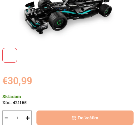
€30,99
Jednotková
Skladom
cena:
Kód:
421165
−
+
Do košíka