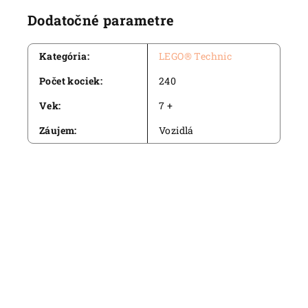
Dodatočné parametre
Kategória
:
LEGO® Technic
Počet kociek
:
240
Vek
:
7 +
Záujem
:
Vozidlá