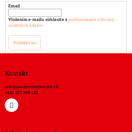
Email
Vložením e-mailu súhlasíte s
podmienkami ochrany
osobných údajov
Prihlásiť sa
Z
á
p
Kontakt
ä
info
@
maxovsvetkociek.sk
t
+421 917 398 132
i
e