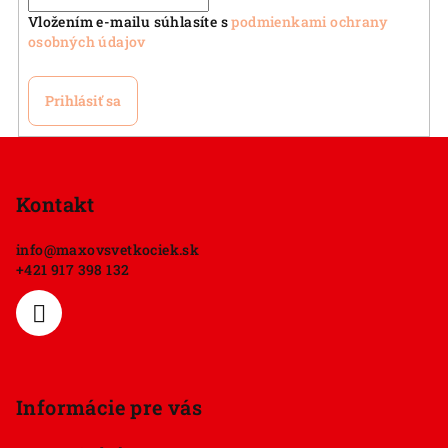
v
Vložením e-mailu súhlasíte s
podmienkami ochrany
k
osobných údajov
y
v
Prihlásiť sa
ý
p
Z
i
á
s
p
Kontakt
u
ä
info
@
maxovsvetkociek.sk
t
+421 917 398 132
i
e
Informácie pre vás