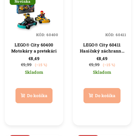
Novinka
KÓD:
60400
KÓD:
60411
LEGO® City 60400
LEGO® City 60411
Motokáry a pretekári
Hasičský záchranný
vrtuľník
€8,49
€8,49
€9,99
€9,99
(–15 %)
(–15 %)
Skladom
Skladom
Priemerné
Priemerné
hodnotenie
hodnotenie
produktu
produktu
Do košíka
Do košíka
je
je
5,0
5,0
z
z
5
5
hviezdičiek.
hviezdičiek.