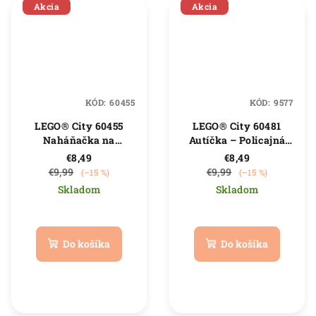
Akcia
Akcia
KÓD:
60455
KÓD:
9577
LEGO® City 60455
LEGO® City 60481
Naháňačka na
Autíčka – Policajná
policajnej motorke
dodávka
€8,49
€8,49
€9,99
€9,99
(–15 %)
(–15 %)
Skladom
Skladom
Priemerné
Priemerné
hodnotenie
hodnotenie
produktu
produktu
Do košíka
Do košíka
je
je
5,0
5,0
z
z
5
5
hviezdičiek.
hviezdičiek.