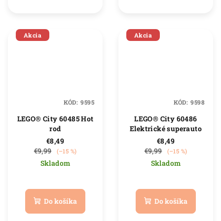
5
5
hviezdičiek.
hviezdičiek.
Akcia
Akcia
KÓD:
9595
KÓD:
9598
LEGO® City 60485 Hot
LEGO® City 60486
rod
Elektrické superauto
€8,49
€8,49
€9,99
€9,99
(–15 %)
(–15 %)
Skladom
Skladom
Priemerné
Priemerné
hodnotenie
hodnotenie
produktu
produktu
Do košíka
Do košíka
je
je
5,0
5,0