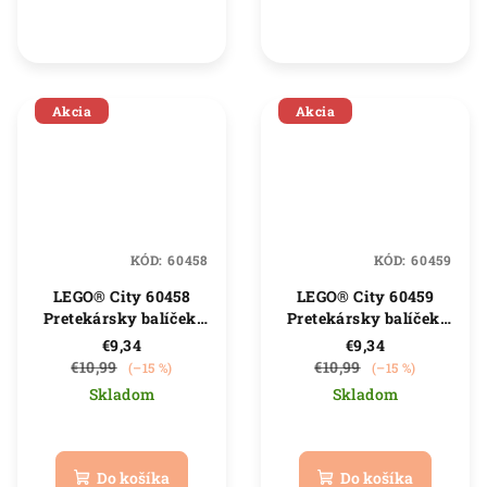
z
z
5
5
hviezdičiek.
hviezdičiek.
Akcia
Akcia
KÓD:
60458
KÓD:
60459
LEGO® City 60458
LEGO® City 60459
Pretekársky balíček:
Pretekársky balíček:
Rozvoz pizzy vs.
Lietadlo vs.
€9,34
€9,34
hasičské auto
nemocničné lôžko
€10,99
€10,99
(–15 %)
(–15 %)
Skladom
Skladom
Priemerné
Priemerné
hodnotenie
hodnotenie
produktu
produktu
Do košíka
Do košíka