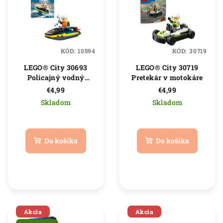
p
d
i
u
s
k
p
t
KÓD:
10594
KÓD:
30719
r
o
LEGO® City 30693
LEGO® City 30719
o
v
Policajný vodný
Pretekár v motokáre
d
skúter
€4,99
€4,99
u
Skladom
Skladom
k
Priemerné
Priemerné
t
hodnotenie
hodnotenie
produktu
produktu
o
Do košíka
Do košíka
je
je
v
5,0
5,0
z
z
5
5
hviezdičiek.
hviezdičiek.
Akcia
Akcia