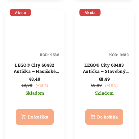
Akcia
Akcia
KÓD:
9586
KÓD:
9589
LEGO® City 60482
LEGO® City 60483
Autíčka – Hasičské
Autíčka – Stavebný
auto
nakladač
€8,49
€8,49
€9,99
€9,99
(–15 %)
(–15 %)
Skladom
Skladom
Priemerné
Priemerné
hodnotenie
hodnotenie
produktu
produktu
Do košíka
Do košíka
je
je
5,0
5,0
z
z