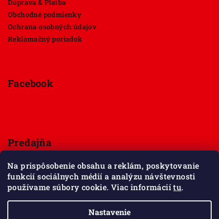
Doprava & Platba
Obchodné podmienky
Ochrana osobných údajov
Reklamačný poriadok
Facebook
Predajňa
Štúrova 33, 949 01 Nitra
Na prispôsobenie obsahu a reklám, poskytovanie
Pondelok - Sobota 9:00 - 18:00
funkcií sociálnych médií a analýzu návštevnosti
Nedeľa - zatvorené
používame súbory cookie. Viac informácií
tu
.
Zobraziť mapu
Nastavenie