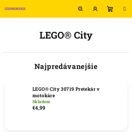
Prejsť
na
obsah
Nákup
Hľadať
Prihlásenie
LEGO® City
košík
Najpredávanejšie
LEGO® City 30719 Pretekár v
motokáre
Skladom
€4,99