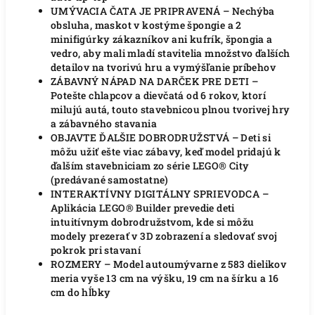
UMÝVACIA ČATA JE PRIPRAVENÁ – Nechýba
obsluha, maskot v kostýme špongie a 2
minifigúrky zákazníkov ani kufrík, špongia a
vedro, aby mali mladí stavitelia množstvo ďalších
detailov na tvorivú hru a vymýšľanie príbehov
ZÁBAVNÝ NÁPAD NA DARČEK PRE DETI –
Potešte chlapcov a dievčatá od 6 rokov, ktorí
milujú autá, touto stavebnicou plnou tvorivej hry
a zábavného stavania
OBJAVTE ĎALŠIE DOBRODRUŽSTVÁ – Deti si
môžu užiť ešte viac zábavy, keď model pridajú k
ďalším stavebniciam zo série LEGO® City
(predávané samostatne)
INTERAKTÍVNY DIGITÁLNY SPRIEVODCA –
Aplikácia LEGO® Builder prevedie deti
intuitívnym dobrodružstvom, kde si môžu
modely prezerať v 3D zobrazení a sledovať svoj
pokrok pri stavaní
ROZMERY – Model autoumývarne z 583 dielikov
meria vyše 13 cm na výšku, 19 cm na šírku a 16
cm do hĺbky