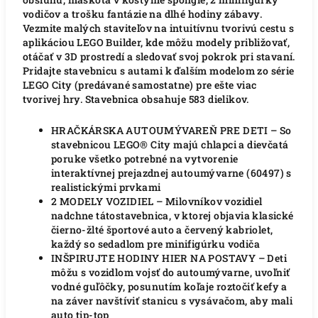
vodičov a trošku fantázie na dlhé hodiny zábavy.
Vezmite malých staviteľov na intuitívnu tvorivú cestu s
aplikáciou LEGO Builder, kde môžu modely približovať,
otáčať v 3D prostredí a sledovať svoj pokrok pri stavaní.
Pridajte stavebnicu s autami k ďalším modelom zo série
LEGO City (predávané samostatne) pre ešte viac
tvorivej hry. Stavebnica obsahuje 583 dielikov.
HRAČKÁRSKA AUTOUMÝVAREŇ PRE DETI – So
stavebnicou LEGO® City majú chlapci a dievčatá
poruke všetko potrebné na vytvorenie
interaktívnej prejazdnej autoumývarne (60497) s
realistickými prvkami
2 MODELY VOZIDIEL – Milovníkov vozidiel
nadchne tátostavebnica, v ktorej objavia klasické
čierno-žlté športové auto a červený kabriolet,
každý so sedadlom pre minifigúrku vodiča
INŠPIRUJTE HODINY HIER NA POSTAVY – Deti
môžu s vozidlom vojsť do autoumývarne, uvoľniť
vodné guľôčky, posunutím koľaje roztočiť kefy a
na záver navštíviť stanicu s vysávačom, aby mali
auto tip-top