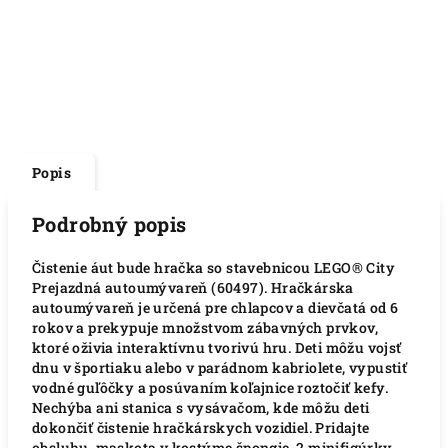
Popis
Podrobný popis
Čistenie áut bude hračka so stavebnicou LEGO® City
Prejazdná autoumývareň (60497). Hračkárska
autoumývareň je určená pre chlapcov a dievčatá od 6
rokov a prekypuje množstvom zábavných prvkov,
ktoré oživia interaktívnu tvorivú hru. Deti môžu vojsť
dnu v športiaku alebo v parádnom kabriolete, vypustiť
vodné guľôčky a posúvaním koľajnice roztočiť kefy.
Nechýba ani stanica s vysávačom, kde môžu deti
dokončiť čistenie hračkárskych vozidiel. Pridajte
obsluhu, maskota v kostýme špongie, 2 minifigúrky