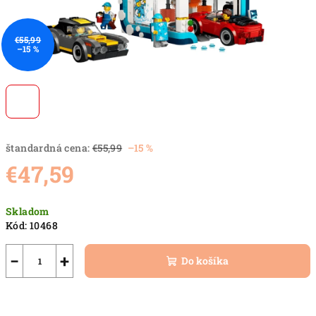
€55,99
–15 %
štandardná cena:
€55,99
–15 %
€47,59
Jednotková
Skladom
cena:
Kód:
10468
−
+
Do košíka