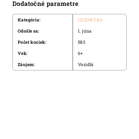
Dodatočné parametre
Kategória
:
LEGO® City
Odošle sa
:
1. júna
Počet kociek
:
583
Vek
:
6+
Záujem
:
Vozidlá