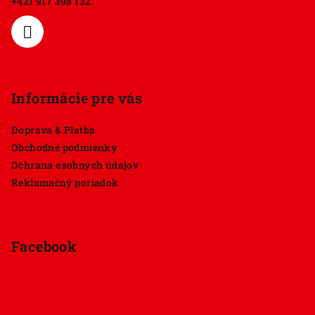
+421 917 398 132
i
e
Informácie pre vás
Doprava & Platba
Obchodné podmienky
Ochrana osobných údajov
Reklamačný poriadok
Facebook