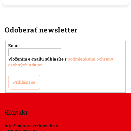
Odoberať newsletter
Email
Vložením e-mailu súhlasíte s
podmienkami ochrany
osobných údajov
Prihlásiť sa
Z
á
p
Kontakt
ä
info
@
maxovsvetkociek.sk
t