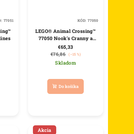
D:
77051
KÓD:
77050
sing™
LEGO® Animal Crossing™
lines
77050 Nook's Cranny a
dom Rosie
€65,33
€76,86
(–15 %)
Skladom
Do košíka
Akcia