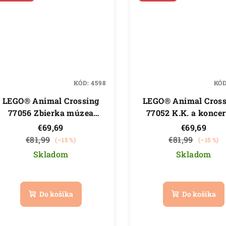
KÓD:
4598
KÓ
LEGO® Animal Crossing
LEGO® Animal Cros
77056 Zbierka múzea
77052 K.K. a koncer
Blathers
námestí
€69,69
€69,69
€81,99
€81,99
(–15 %)
(–15 %)
Skladom
Skladom
Priemerné
hodnotenie
Do košíka
Do košíka
produktu
je
5,0