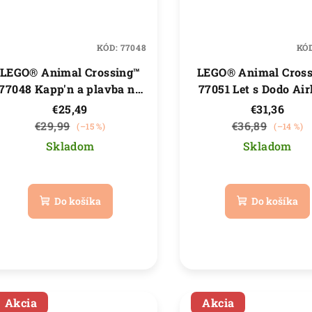
KÓD:
77048
KÓ
LEGO® Animal Crossing™
LEGO® Animal Cros
77048 Kapp'n a plavba na
77051 Let s Dodo Air
ostrov
€25,49
€31,36
€29,99
€36,89
(–15 %)
(–14 %)
Skladom
Skladom
Priemerné
hodnotenie
Do košíka
Do košíka
produktu
je
5,0
z
5
hviezdičiek.
Akcia
Akcia