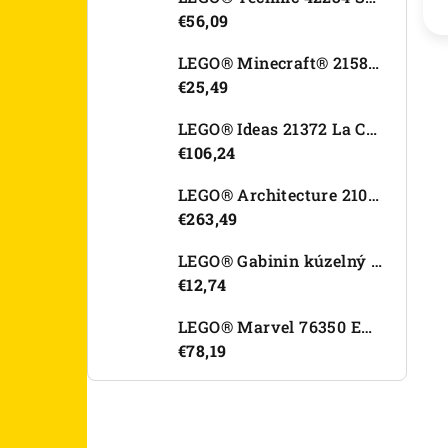
€56,09
LEGO® Minecraft® 21582 Kurací džokej
€25,49
LEGO® Ideas 21372 La Catrina
€106,24
LEGO® Architecture 21067 Tower Bridge
€263,49
LEGO® Gabinin kúzelný domček 11212 Záhradný domček Víly mačičky
€12,74
LEGO® Marvel 76350 Epický súboj: Spider-Man vs. Hulk
€78,19