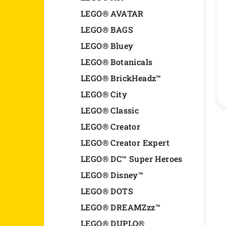
n
LEGO® AVATAR
LEGO® BAGS
e
LEGO® Bluey
l
LEGO® Botanicals
LEGO® BrickHeadz™
LEGO® City
LEGO® Classic
LEGO® Creator
LEGO® Creator Expert
LEGO® DC™ Super Heroes
LEGO® Disney™
LEGO® DOTS
LEGO® DREAMZzz™
LEGO® DUPLO®