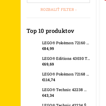
ROZBALIŤ FILTER
Top 10 produktov
LEGO® Pokémon 72160 Arcanine
€84,99
LEGO® Editions 43030 Tajná skrýša Olivie Rodrigo
€69,69
LEGO® Pokémon 72168 Rayquaza
€114,74
LEGO® Technic 42238 Motorka Ducati Desmo450 MX Factory
€43,34
LEGO® Technic 42234 Športové auto Dodge Viper GTS-R