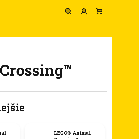
Hľadať
Prihlásenie
Nákupný
košík
Crossing™
ejšie
al
LEGO® Animal