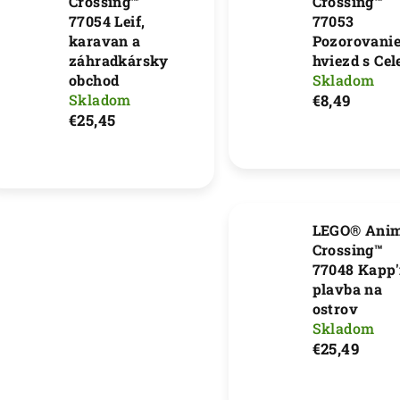
Crossing™
Crossing™
77054 Leif,
77053
karavan a
Pozorovani
záhradkársky
hviezd s Cel
obchod
Skladom
Skladom
€8,49
€25,45
LEGO® Anim
Crossing™
77048 Kapp'
plavba na
ostrov
Skladom
€25,49