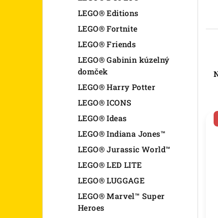
LEGO® Editions
LEGO® Fortnite
LEGO® Friends
R
LEGO® Gabinin kúzelný
domček
N
a
LEGO® Harry Potter
d
LEGO® ICONS
V
e
LEGO® Ideas
ý
n
LEGO® Indiana Jones™
p
i
LEGO® Jurassic World™
i
LEGO® LED LITE
e
LEGO® LUGGAGE
s
p
LEGO® Marvel™ Super
p
r
Heroes