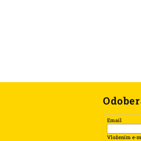
y
v
ý
p
i
s
u
Odober
Email
Vložením e-m