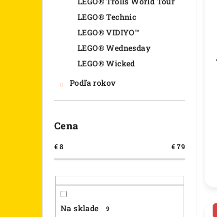
LEGO® Trolls World Tour
LEGO® Technic
LEGO® VIDIYO™
LEGO® Wednesday
LEGO® Wicked
Podľa rokov
Cena
€
8
€
79
Na sklade
9