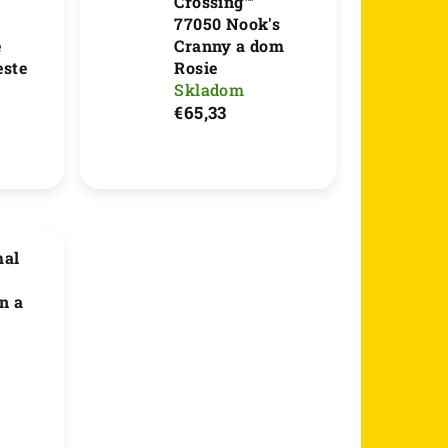
Crossing™
77050 Nook's
e
Cranny a dom
este
Rosie
Skladom
€65,33
al
n a