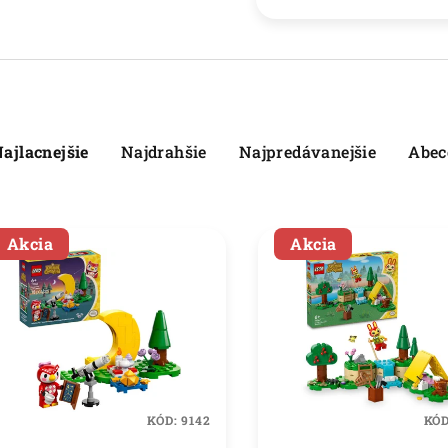
ajlacnejšie
Najdrahšie
Najpredávanejšie
Abec
Akcia
Akcia
KÓD:
9142
KÓ