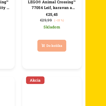
sing™
LEGO® Animal Crossing™
ity v
77054 Leif, karavan a
záhradkársky obchod
€25,45
€29,99
(–15 %)
Skladom
né
Priemerné
nie
hodnotenie
Do košíka
u
produktu
je
5,0
z
5
iek.
hviezdičiek.
Akcia