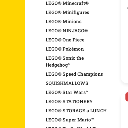
r
o
LEGO® Minecraft®
o
LEGO® Minifigures
d
LEGO® Minions
d
u
LEGO® NINJAGO®
u
k
LEGO® One Piece
k
t
LEGO® Pokémon
t
o
LEGO® Sonic the
Hedgehog™
o
v
LEGO® Speed Champions
v
SQUISHMALLOWS
LEGO® Star Wars™
LEGO® STATIONERY
LEGO® STORAGE a LUNCH
LEGO® Super Mario™