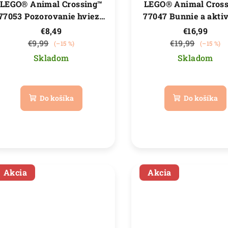
LEGO® Animal Crossing™
LEGO® Animal Cros
77053 Pozorovanie hviezd
77047 Bunnie a aktiv
s Celeste
prírode
€8,49
€16,99
€9,99
€19,99
(–15 %)
(–15 %)
Skladom
Skladom
Priemerné
Priemer
hodnotenie
hodnote
Do košíka
Do košíka
produktu
produkt
je
je
5,0
5,0
z
z
5
5
hviezdičiek.
hviezdič
Akcia
Akcia