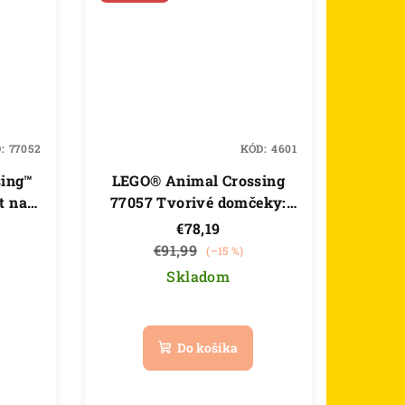
D:
77052
KÓD:
4601
sing™
LEGO® Animal Crossing
t na
77057 Tvorivé domčeky:
Obdobia zábavy
€78,19
€91,99
(–15 %)
Skladom
Priemerné
hodnotenie
Do košíka
produktu
je
5,0