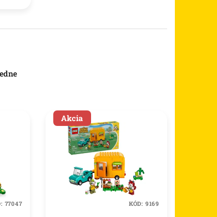
edne
Akcia
D:
77047
KÓD:
9169