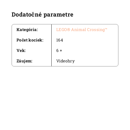
Dodatočné parametre
Kategória
:
LEGO® Animal Crossing™
Počet kociek
:
164
Vek
:
6 +
Záujem
:
Videohry