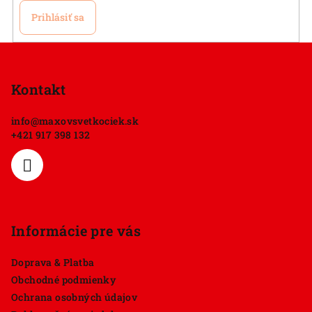
Prihlásiť sa
Z
á
p
Kontakt
ä
info
@
maxovsvetkociek.sk
t
+421 917 398 132
i
e
Informácie pre vás
Doprava & Platba
Obchodné podmienky
Ochrana osobných údajov