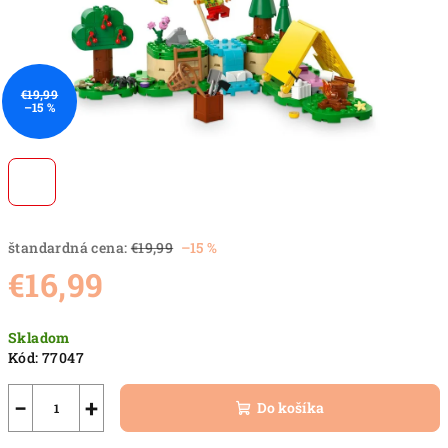
€19,99
–15 %
štandardná cena:
€19,99
–15 %
€16,99
Jednotková
Skladom
cena:
Kód:
77047
−
+
Do košíka