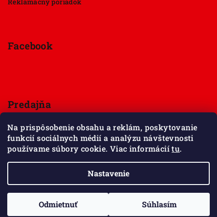
Reklamačný poriadok
Facebook
Predajňa
Štúrova 33, 949 01 Nitra
Na prispôsobenie obsahu a reklám, poskytovanie
Pondelok - Sobota 9:00 - 18:00
funkcií sociálnych médií a analýzu návštevnosti
Nedeľa - zatvorené
používame súbory cookie. Viac informácií
tu
.
Zobraziť mapu
Nastavenie
Copyright 2026
Maxov svet kociek
. Všetky práva
vyhradené.
Upraviť nastavenie cookies
Odmietnuť
Súhlasím
Vytvoril Shoptet