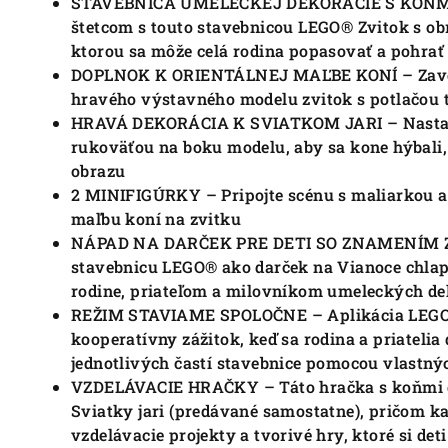
STAVEBNICA UMELECKEJ DEKORÁCIE S KOŇMI – 
štetcom s touto stavebnicou LEGO® Zvitok s obr
ktorou sa môže celá rodina popasovať a pohrať 
DOPLNOK K ORIENTÁLNEJ MAĽBE KONÍ – Zavest
hravého výstavného modelu zvitok s potlačou t
HRAVÁ DEKORÁCIA K SVIATKOM JARI – Nastavte
rukoväťou na boku modelu, aby sa kone hýbali,
obrazu
2 MINIFIGÚRKY – Pripojte scénu s maliarkou 
maľbu koní na zvitku
NÁPAD NA DARČEK PRE DETI SO ZNAMENÍM Z
stavebnicu LEGO® ako darček na Vianoce chlap
rodine, priateľom a milovníkom umeleckých de
REŽIM STAVIAME SPOLOČNE – Aplikácia LEGO®
kooperatívny zážitok, keď sa rodina a priatelia
jednotlivých častí stavebnice pomocou vlastný
VZDELÁVACIE HRAČKY – Táto hračka s koňmi d
Sviatky jari (predávané samostatne), pričom k
vzdelávacie projekty a tvorivé hry, ktoré si de