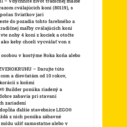
Vdýchnite život tradičnej maľbe
azom cválajúcich koní (80119), s
počas Sviatkov jari
e do pozadia tohto farebného a
radičnej maľby cválajúcich koní
 nohy 4 koní z kociek a otočte
 ako keby chceli vycválať von z
a osobou v kostýme Roka koňa alebo
VEROKRUHU – Darujte túto
com a dievčatám od 10 rokov,
korácií s koňmi
 Builder ponúka riadený a
 dobre zabavia pri stavaní
ch zariadení
opĺňa ďalšie stavebnice LEGO®
aždá z nich ponúka zábavné
ti môžu užiť samostatne alebo v