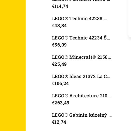
€114,74
LEGO® Technic 42238 Motorka Ducati Desmo450 MX Factory
€43,34
LEGO® Technic 42234 Športové auto Dodge Viper GTS-R
€56,09
LEGO® Minecraft® 21582 Kurací džokej
€25,49
LEGO® Ideas 21372 La Catrina
€106,24
LEGO® Architecture 21067 Tower Bridge
€263,49
LEGO® Gabinin kúzelný domček 11212 Záhradný domček Víly mačičky
€12,74