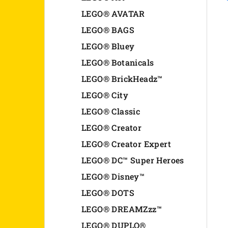
n
LEGO® AVATAR
LEGO® BAGS
e
LEGO® Bluey
l
LEGO® Botanicals
LEGO® BrickHeadz™
LEGO® City
LEGO® Classic
LEGO® Creator
LEGO® Creator Expert
LEGO® DC™ Super Heroes
LEGO® Disney™
LEGO® DOTS
LEGO® DREAMZzz™
LEGO® DUPLO®