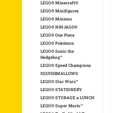
LEGO® Minecraft®
LEGO® Minifigures
LEGO® Minions
LEGO® NINJAGO®
LEGO® One Piece
LEGO® Pokémon
LEGO® Sonic the
Hedgehog™
LEGO® Speed Champions
SQUISHMALLOWS
LEGO® Star Wars™
LEGO® STATIONERY
LEGO® STORAGE a LUNCH
LEGO® Super Mario™