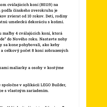
om cválajúcich koní (80119) na
 podľa čínskeho zverokruhu je
v zvierat od 10 rokov. Deti, rodiny
vatnú umeleckú dekoráciu s koňmi.
 maľby 4 cválajúcich koní, ktorá
ode“ do Nového roku. Nastavte nohy
by sa kone pohybovali, ako keby
 a celkový počet 8 koní zobrazených
rkami maliarky a osoby v kostýme
 spoločne v aplikácii LEGO Builder,
ice s vlastným zariadením.