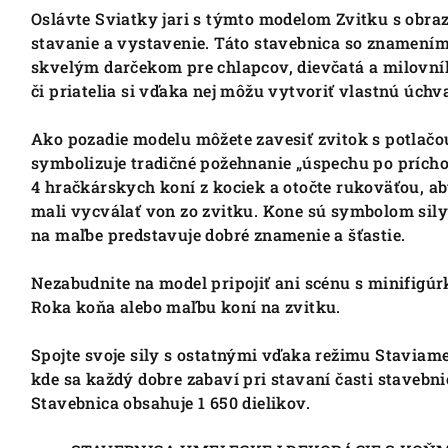
Oslávte Sviatky jari s týmto modelom Zvitku s obraz
stavanie a vystavenie. Táto stavebnica so znamením
skvelým darčekom pre chlapcov, dievčatá a milovníko
či priatelia si vďaka nej môžu vytvoriť vlastnú úch
Ako pozadie modelu môžete zavesiť zvitok s potlačou
symbolizuje tradičné požehnanie „úspechu po prích
4 hračkárskych koní z kociek a otočte rukoväťou, a
mali vycválať von zo zvitku. Kone sú symbolom sily
na maľbe predstavuje dobré znamenie a šťastie.
Nezabudnite na model pripojiť ani scénu s minifigú
Roka koňa alebo maľbu koní na zvitku.
Spojte svoje sily s ostatnými vďaka režimu Staviame
kde sa každý dobre zabaví pri stavaní časti stavebn
Stavebnica obsahuje 1 650 dielikov.