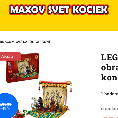
 OBRAZOM CVÁLAJÚCICH KONÍ
LEG
Akcia
obr
kon
Priemer
1 hodno
hodnote
€105,99
produkt
štandar
–15 %
je