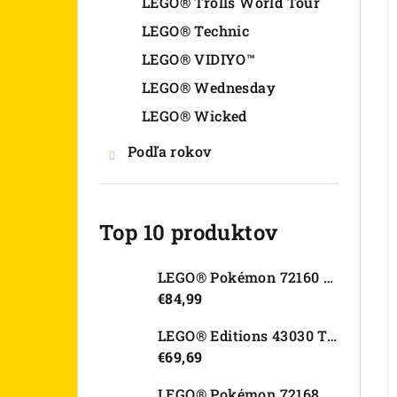
LEGO® Trolls World Tour
LEGO® Technic
LEGO® VIDIYO™
LEGO® Wednesday
LEGO® Wicked
Podľa rokov
Top 10 produktov
LEGO® Pokémon 72160 Arcanine
€84,99
LEGO® Editions 43030 Tajná skrýša Olivie Rodrigo
€69,69
LEGO® Pokémon 72168 Rayquaza