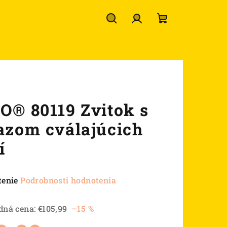
Hľadať
Prihlásenie
Nákupný
košík
O® 80119 Zvitok s
azom cválajúcich
í
né
tenie
Podrobnosti hodnotenia
nie
u
dná cena:
€105,99
–15 %