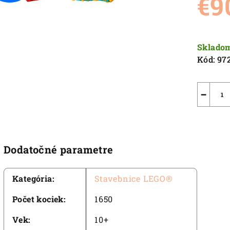
€9
5,0
z
5
Jednot
hviezdič
cena:
Sklado
Kód:
97
−
Dodatočné parametre
Kategória
:
Stavebnice LEGO®
Počet kociek
:
1650
Vek
:
10+