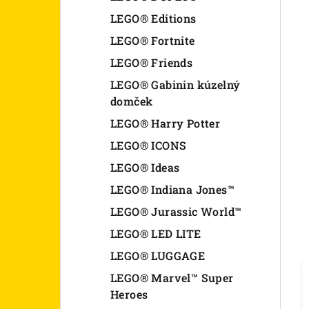
LEGO® Editions
LEGO® Fortnite
LEGO® Friends
LEGO® Gabinin kúzelný
domček
LEGO® Harry Potter
LEGO® ICONS
LEGO® Ideas
LEGO® Indiana Jones™
LEGO® Jurassic World™
LEGO® LED LITE
LEGO® LUGGAGE
LEGO® Marvel™ Super
Heroes