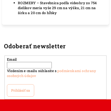
ROZMERY – Stavebnica podľa videohry zo 754
dielikov meria vyše 29 cm na výšku, 21 cm na
šírku a 20 cm do hĺbky
Odoberať newsletter
Email
Vložením e-mailu súhlasíte s
podmienkami ochrany
osobných údajov
Prihlásiť sa
Z
á