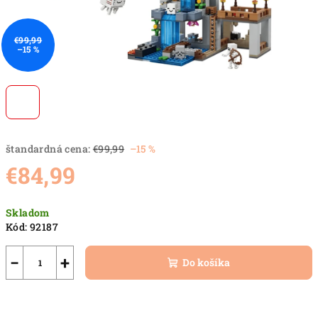
€99,99
–15 %
štandardná cena:
€99,99
–15 %
€84,99
Jednotková
Skladom
cena:
Kód:
92187
−
+
Do košíka