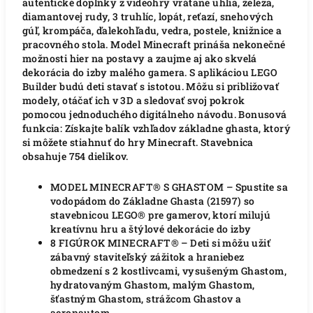
autentické doplnky z videohry vrátane uhlia, železa,
diamantovej rudy, 3 truhlíc, lopát, reťazí, snehových
gúľ, krompáča, ďalekohľadu, vedra, postele, knižnice a
pracovného stola. Model Minecraft prináša nekonečné
možnosti hier na postavy a zaujme aj ako skvelá
dekorácia do izby malého gamera. S aplikáciou LEGO
Builder budú deti stavať s istotou. Môžu si približovať
modely, otáčať ich v 3D a sledovať svoj pokrok
pomocou jednoduchého digitálneho návodu. Bonusová
funkcia: Získajte balík vzhľadov základne ghasta, ktorý
si môžete stiahnuť do hry Minecraft. Stavebnica
obsahuje 754 dielikov.
MODEL MINECRAFT® S GHASTOM – Spustite sa
vodopádom do Základne Ghasta (21597) so
stavebnicou LEGO® pre gamerov, ktorí milujú
kreatívnu hru a štýlové dekorácie do izby
8 FIGÚROK MINECRAFT® – Deti si môžu užiť
zábavný staviteľský zážitok a hraniebez
obmedzení s 2 kostlivcami, vysušeným Ghastom,
hydratovaným Ghastom, malým Ghastom,
šťastným Ghastom, strážcom Ghastov a
aeronautom