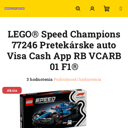
Prejsť
na
obsah
Nákup
Hľadať
Prihlásenie
LEGO® Speed Champions
košík
77246 Pretekárske auto
Visa Cash App RB VCARB
01 F1®
Priemerné
3 hodnotenia
Podrobnosti hodnotenia
hodnotenie
produktu
Akcia
je
5,0
z
5
hviezdičiek.