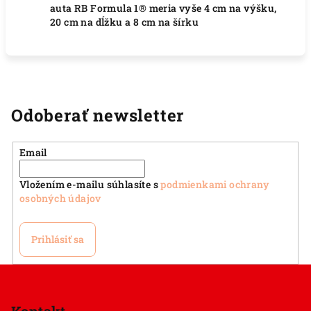
auta RB Formula 1® meria vyše 4 cm na výšku,
20 cm na dĺžku a 8 cm na šírku
Odoberať newsletter
Email
Vložením e-mailu súhlasíte s
podmienkami ochrany
osobných údajov
Prihlásiť sa
Z
á