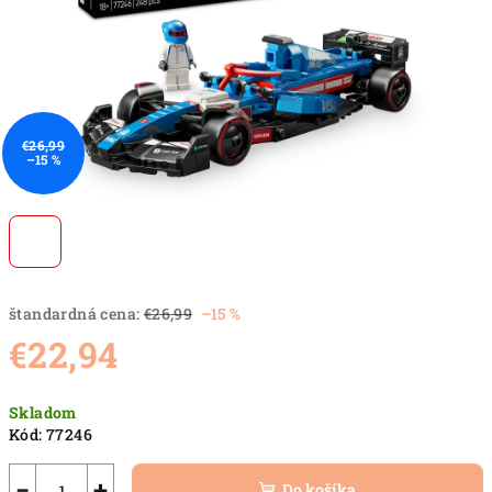
€26,99
–15 %
štandardná cena:
€26,99
–15 %
€22,94
Jednotková
Skladom
cena:
Kód:
77246
−
+
Do košíka