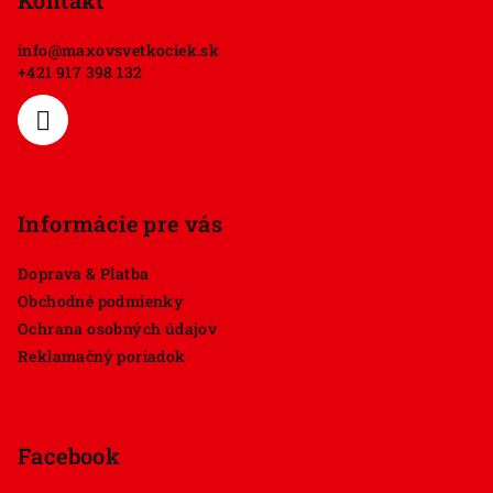
p
Kontakt
ä
info
@
maxovsvetkociek.sk
t
+421 917 398 132
i
e
Informácie pre vás
Doprava & Platba
Obchodné podmienky
Ochrana osobných údajov
Reklamačný poriadok
Facebook