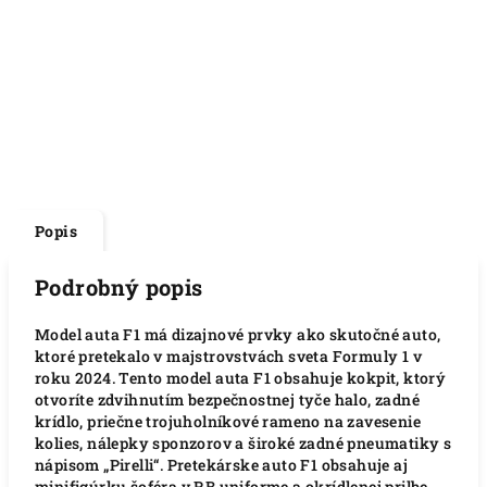
Popis
Podrobný popis
Model auta F1 má dizajnové prvky ako skutočné auto,
ktoré pretekalo v majstrovstvách sveta Formuly 1 v
roku 2024. Tento model auta F1 obsahuje kokpit, ktorý
otvoríte zdvihnutím bezpečnostnej tyče halo, zadné
krídlo, priečne trojuholníkové rameno na zavesenie
kolies, nálepky sponzorov a široké zadné pneumatiky s
nápisom „Pirelli“. Pretekárske auto F1 obsahuje aj
minifigúrku šoféra v RB uniforme a okrídlenej prilbe,