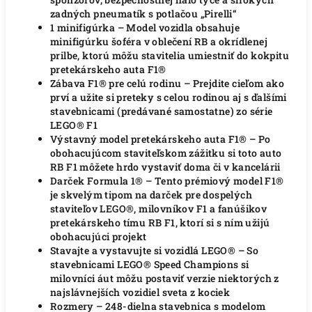
zadných pneumatík s potlačou „Pirelli“
1 minifigúrka – Model vozidla obsahuje
minifigúrku šoféra v oblečení RB a okrídlenej
prilbe, ktorú môžu stavitelia umiestniť do kokpitu
pretekárskeho auta F1®
Zábava F1® pre celú rodinu – Prejdite cieľom ako
prví a užite si preteky s celou rodinou aj s ďalšími
stavebnicami (predávané samostatne) zo série
LEGO® F1
Výstavný model pretekárskeho auta F1® – Po
obohacujúcom staviteľskom zážitku si toto auto
RB F1 môžete hrdo vystaviť doma či v kancelárii
Darček Formula 1® – Tento prémiový model F1®
je skvelým tipom na darček pre dospelých
staviteľov LEGO®, milovníkov F1 a fanúšikov
pretekárskeho tímu RB F1, ktorí si s ním užijú
obohacujúci projekt
Stavajte a vystavujte si vozidlá LEGO® – So
stavebnicami LEGO® Speed Champions si
milovníci áut môžu postaviť verzie niektorých z
najslávnejších vozidiel sveta z kociek
Rozmery – 248-dielna stavebnica s modelom