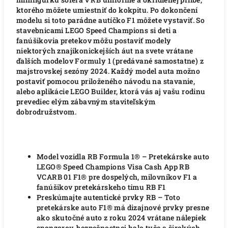
ktorého môžete umiestniť do kokpitu. Po dokončení
modelu si toto parádne autíčko F1 môžete vystaviť. So
stavebnicami LEGO Speed Champions si deti a
fanúšikovia pretekov môžu postaviť modely
niektorých znajikonickejších áut na svete vrátane
ďalších modelov Formuly 1 (predávané samostatne) z
majstrovskej sezóny 2024. Každý model auta možno
postaviť pomocou priloženého návodu na stavanie,
alebo aplikácie LEGO Builder, ktorá vás aj vašu rodinu
prevediec elým zábavným staviteľským
dobrodružstvom.
Model vozidla RB Formula 1® – Pretekárske auto
LEGO® Speed Champions Visa Cash App RB
VCARB 01 F1® pre dospelých, milovníkov F1 a
fanúšikov pretekárskeho tímu RB F1
Preskúmajte autentické prvky RB – Toto
pretekárske auto F1® má dizajnové prvky presne
ako skutočné auto z roku 2024 vrátane nálepiek
sponzorov, bezpečnostnej halo tyče a širokých