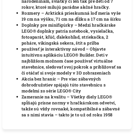
narodeninám, sviatky či len tak pre deti od 7
rokov, ktoré milujú parádne akčné hračky.
Rozmery – Arktická prieskumná loď meria vyše
19 cm na výšku, 71 cm na dĺžku a 17 cm na šírku
Doplnky pre minifigúrky – Medzi hračkárske
LEGO® doplnky patria notebook, vysielačka,
fotoaparát, kľúč, ďalekohľad, striekačka, 2
poháre, vikingská sekera, štít a prilba
používať je interaktívny návod – Objavte
intuitívnu aplikáciu LEGO® Builder.
Deti v
najbližšom možnom čase používať virtuálne
stavebnice, sledovať svoj pokrok a približovať sa
či otáčať si svoje modely v 3D zobrazeniach
Akcia bez hraníc – Pre viac zábavných
dobrodružstiev spájajú túto stavebnicu s
modelmi zo série LEGO® City
Zameranie na kvalitu – Všetky diely LEGO®
spĺňajú prísne normy v hračkárskom odvetví,
takže sú vždy rovnaké, kompatibilné a zábavné
sa s nimi stavia – takto je to už od roku 1958