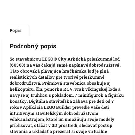
Popis
Podrobný popis
So stavebnicou LEGO® City Arktická prieskumná loď
(60368) na vás čakajú samé napínavé dobrodružstvá.
Táto obrovská plávajúca hračkárska loď je plná
realistických detailov pre tvorivé prieskumné
dobrodružstvá. Prémiová stavebnica obsahuje aj
helikoptéru, čln, ponorku ROV, vrak vikingskej lode a
navyše aj truhlicu s pokladom, 7 minifigúrok a figúrku
kosatky. Digitálna staviteľská zábava pre deti od 7
rokov Aplikácia LEGO Builder prevedie vaše deti
intuitívnym staviteľským dobrodružstvom
vďakanástrojom, ktoré im umožňujú svoje modely
približovať, otáčať v 3D prostredí, sledovať postup
stavania a ukladať a prezerať si svoje virtuálne