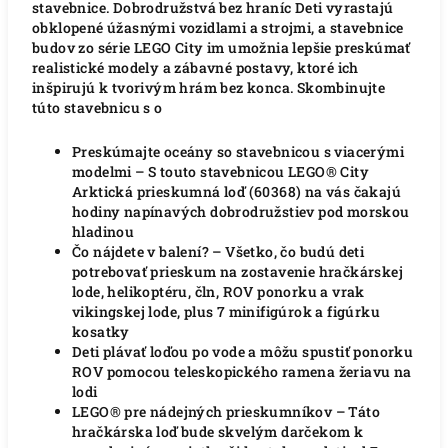
stavebnice. Dobrodružstvá bez hraníc Deti vyrastajú
obklopené úžasnými vozidlami a strojmi, a stavebnice
budov zo série LEGO City im umožnia lepšie preskúmať
realistické modely a zábavné postavy, ktoré ich
inšpirujú k tvorivým hrám bez konca. Skombinujte
túto stavebnicu s o
Preskúmajte oceány so stavebnicou s viacerými
modelmi – S touto stavebnicou LEGO® City
Arktická prieskumná loď (60368) na vás čakajú
hodiny napínavých dobrodružstiev pod morskou
hladinou
Čo nájdete v balení?
– Všetko, čo budú deti
potrebovať prieskum na zostavenie hračkárskej
lode, helikoptéru, čln, ROV ponorku a vrak
vikingskej lode, plus 7 minifigúrok a figúrku
kosatky
Deti plávať loďou po vode a môžu spustiť ponorku
ROV pomocou teleskopického ramena žeriavu na
lodi
LEGO® pre nádejných prieskumníkov – Táto
hračkárska loď bude skvelým darčekom k