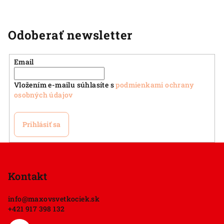
Odoberať newsletter
Email
Vložením e-mailu súhlasíte s
podmienkami ochrany
osobných údajov
Prihlásiť sa
Z
á
p
Kontakt
ä
info
@
maxovsvetkociek.sk
t
+421 917 398 132
i