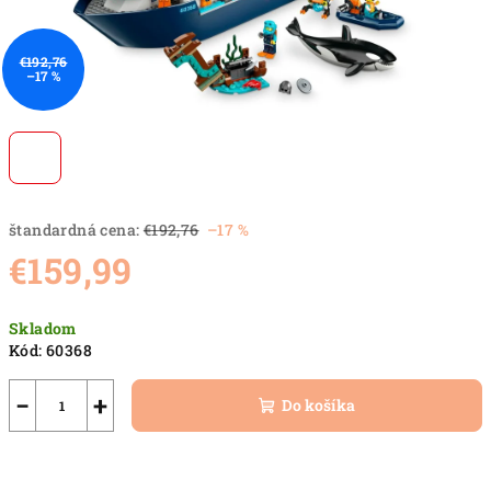
€192,76
–17 %
štandardná cena:
€192,76
–17 %
€159,99
Jednotková
Skladom
cena:
Kód:
60368
−
+
Do košíka