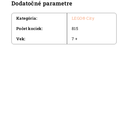
Dodatočné parametre
Kategória
:
LEGO® City
Počet kociek
:
815
Vek
:
7 +