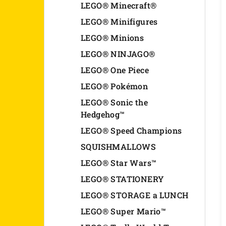
LEGO® Minecraft®
LEGO® Minifigures
LEGO® Minions
LEGO® NINJAGO®
LEGO® One Piece
LEGO® Pokémon
LEGO® Sonic the
Hedgehog™
LEGO® Speed Champions
SQUISHMALLOWS
LEGO® Star Wars™
LEGO® STATIONERY
LEGO® STORAGE a LUNCH
LEGO® Super Mario™