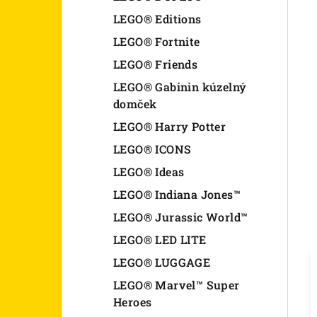
LEGO® Editions
LEGO® Fortnite
LEGO® Friends
LEGO® Gabinin kúzelný
domček
LEGO® Harry Potter
LEGO® ICONS
LEGO® Ideas
LEGO® Indiana Jones™
LEGO® Jurassic World™
LEGO® LED LITE
LEGO® LUGGAGE
LEGO® Marvel™ Super
Heroes