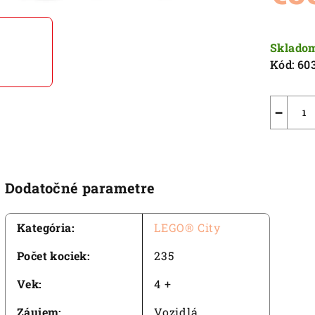
5,0
z
Jednot
5
cena:
Sklado
hviezdič
Kód:
60
−
Dodatočné parametre
Kategória
:
LEGO® City
Počet kociek
:
235
Vek
:
4 +
Záujem
:
Vozidlá