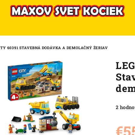
ITY 60391 STAVEBNÁ DODÁVKA A DEMOLAČNÝ ŽERIAV
LEG
Sta
dem
Priemer
2 hodno
hodnote
produkt
€5
je