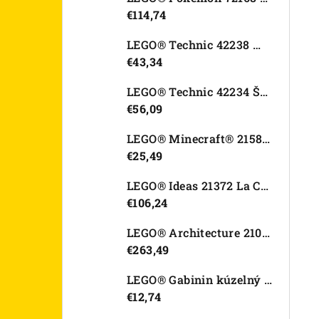
€114,74
LEGO® Technic 42238 Motorka Ducati Desmo450 MX Factory
€43,34
LEGO® Technic 42234 Športové auto Dodge Viper GTS-R
€56,09
LEGO® Minecraft® 21582 Kurací džokej
€25,49
LEGO® Ideas 21372 La Catrina
€106,24
LEGO® Architecture 21067 Tower Bridge
€263,49
LEGO® Gabinin kúzelný domček 11212 Záhradný domček Víly mačičky
€12,74