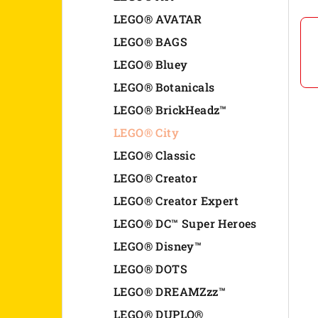
n
LEGO® AVATAR
LEGO® BAGS
e
LEGO® Bluey
l
LEGO® Botanicals
LEGO® BrickHeadz™
LEGO® City
LEGO® Classic
LEGO® Creator
LEGO® Creator Expert
LEGO® DC™ Super Heroes
LEGO® Disney™
LEGO® DOTS
LEGO® DREAMZzz™
LEGO® DUPLO®