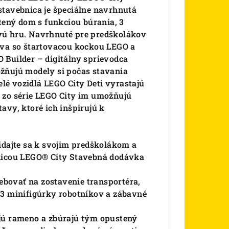
stavebnica je špeciálne navrhnutá
stený dom s funkciou búrania, 3
vú hru. Navrhnuté pre predškolákov
áva so štartovacou kockou LEGO a
 Builder – digitálny sprievodca
žňujú modely si počas stavania
elé vozidlá LEGO City Deti vyrastajú
 zo série LEGO City im umožňujú
avy, ktoré ich inšpirujú k
idajte sa k svojim predškolákom a
bnicou LEGO® City Stavebná dodávka
rebovať na zostavenie transportéra,
 3 minifigúrky robotníkov a zábavné
ajú rameno a zbúrajú tým opustený