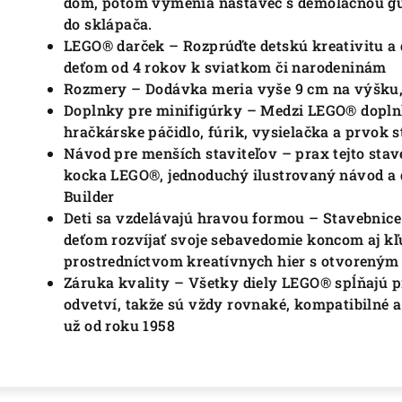
dom, potom vymenia nástavec s demolačnou guľ
do sklápača.
LEGO® darček – Rozprúďte detskú kreativitu a 
deťom od 4 rokov k sviatkom či narodeninám
Rozmery – Dodávka meria vyše 9 cm na výšku, 
Doplnky pre minifigúrky – Medzi LEGO® doplnky
hračkárske páčidlo, fúrik, vysielačka a prvok 
Návod pre menších staviteľov – prax tejto staveb
kocka LEGO®, jednoduchý ilustrovaný návod a d
Builder
Deti sa vzdelávajú hravou formou – Stavebnic
deťom rozvíjať svoje sebavedomie koncom aj kľ
prostredníctvom kreatívnych hier s otvoreným
Záruka kvality – Všetky diely LEGO® spĺňajú 
odvetví, takže sú vždy rovnaké, kompatibilné a 
už od roku 1958