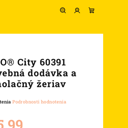
Hľadať
Prihlásenie
Nákupný
košík
O® City 60391
vebná dodávka a
olačný žeriav
né
tenia
Podrobnosti hodnotenia
nie
u
5,99