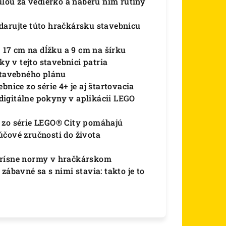
ou za vedierko a naberú ním rutiny
darujte túto hračkársku stavebnicu
17 cm na dĺžku a 9 cm na šírku
 v tejto stavebnici patria
stavebného plánu
nice zo série 4+ je aj štartovacia
igitálne pokyny v aplikácii LEGO
e zo série LEGO® City pomáhajú
účové zručnosti do života
prísne normy v hračkárskom
zábavné sa s nimi stavia: takto je to