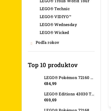
LEGO® Trolls World Tour
LEGO® Technic
LEGO® VIDIYO™
LEGO® Wednesday
LEGO® Wicked
Podľa rokov
Top 10 produktov
LEGO® Pokémon 72160 Arcanine
€84,99
LEGO® Editions 43030 Tajná skrýša Olivie Rodrigo
€69,69
LEGO® Pokémon 72168 Rayquaza