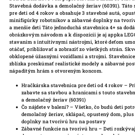
Stavebná dodávka a demolačný žeriav (60391). Táto 
pre deti od 4 rokov a obsahuje 3 stavebné autá, opu
minifigúrky robotníkov a zábavné doplnky na tvori
a menšie deti Táto jednoduchá stavebnica 4+ sa dod
obrázkovým návodom a k dispozícii je aj appka LEGO
stavaním s intuitívnymi nástrojmi, ktoré deťom umo
otáčať, približovať a zobraziť zo všetkých strán. Skv
obklopené úžasnými vozidlami a strojmi. Stavebnice
zblízka preskúmať realistické modely a zábavné post
nápaditým hrám s otvoreným koncom.
Hračkárska stavebnica pre deti od 4 rokov – Pr
zabavte sa stavbou a hranicami s touto stave
a demolačný žeriav (60391)
Čo nájdete v balení?
– Všetko, čo budú deti pot
demolačný žeriav, sklápač, opustený dom, plus
doplnky na tvorivú hru na postavy
Zábavné funkcie na tvorivú hru – Deti rozkýv