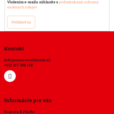
Vložením e-mailu súhlasíte s
podmienkami ochrany
osobných údajov
Prihlásiť sa
Z
á
p
Kontakt
ä
info
@
maxovsvetkociek.sk
t
+421 917 398 132
i
e
Informácie pre vás
Doprava & Platba