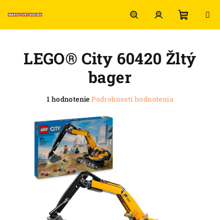
Prejsť
na
obsah
Nákup
Hľadať
Prihlásenie
LEGO® City 60420 Žltý
košík
bager
Priemerné
1 hodnotenie
Podrobnosti hodnotenia
hodnotenie
produktu
je
5,0
z
5
hviezdičiek.