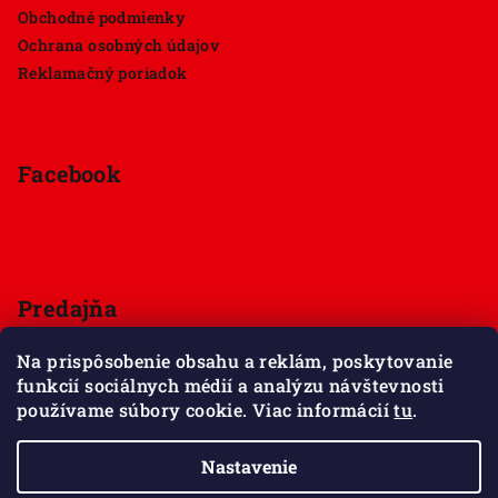
Obchodné podmienky
Ochrana osobných údajov
Reklamačný poriadok
Facebook
Predajňa
Štúrova 33, 949 01 Nitra
Na prispôsobenie obsahu a reklám, poskytovanie
Pondelok - Sobota 9:00 - 18:00
funkcií sociálnych médií a analýzu návštevnosti
Nedeľa - zatvorené
používame súbory cookie. Viac informácií
tu
.
Zobraziť mapu
Nastavenie