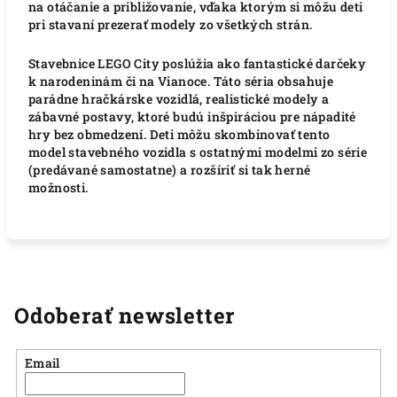
na otáčanie a približovanie, vďaka ktorým si môžu deti
pri stavaní prezerať modely zo všetkých strán.
Stavebnice LEGO City poslúžia ako fantastické darčeky
k narodeninám či na Vianoce. Táto séria obsahuje
parádne hračkárske vozidlá, realistické modely a
zábavné postavy, ktoré budú inšpiráciou pre nápadité
hry bez obmedzení. Deti môžu skombinovať tento
model stavebného vozidla s ostatnými modelmi zo série
(predávané samostatne) a rozšíriť si tak herné
možnosti.
Odoberať newsletter
Email