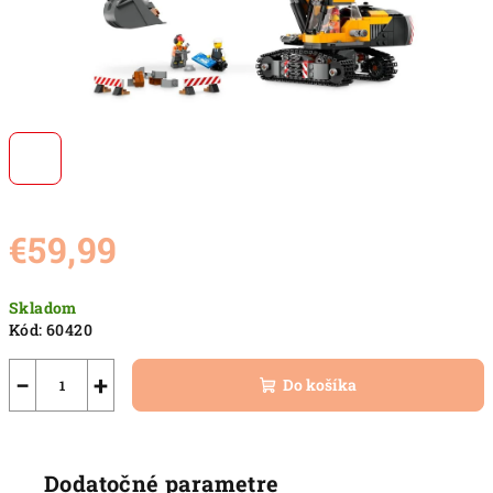
€59,99
Jednotková
Skladom
cena:
Kód:
60420
−
+
Do košíka
Dodatočné parametre