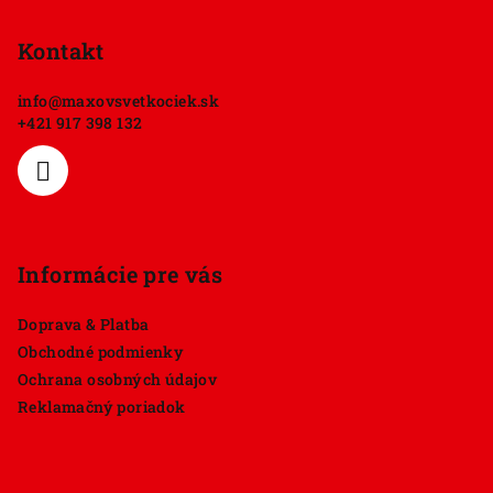
á
p
Kontakt
ä
info
@
maxovsvetkociek.sk
t
+421 917 398 132
i
e
Informácie pre vás
Doprava & Platba
Obchodné podmienky
Ochrana osobných údajov
Reklamačný poriadok