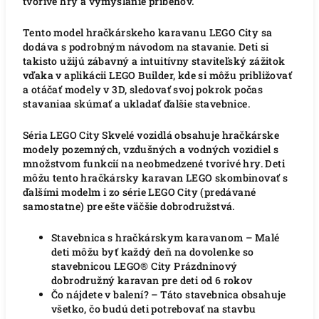
tvorivé hry a vymýšľanie príbehov.
Tento model hračkárskeho karavanu LEGO City sa
dodáva s podrobným návodom na stavanie. Deti si
takisto užijú zábavný a intuitívny staviteľský zážitok
vďaka v aplikácii LEGO Builder, kde si môžu približovať
a otáčať modely v 3D, sledovať svoj pokrok počas
stavaniaa skúmať a ukladať ďalšie stavebnice.
Séria LEGO City Skvelé vozidlá obsahuje hračkárske
modely pozemných, vzdušných a vodných vozidiel s
množstvom funkcií na neobmedzené tvorivé hry. Deti
môžu tento hračkársky karavan LEGO skombinovať s
ďalšími modelm i zo série LEGO City (predávané
samostatne) pre ešte väčšie dobrodružstvá.
Stavebnica s hračkárskym karavanom – Malé
deti môžu byť každý deň na dovolenke so
stavebnicou LEGO® City Prázdninový
dobrodružný karavan pre deti od 6 rokov
Čo nájdete v balení? – Táto stavebnica obsahuje
všetko, čo budú deti potrebovať na stavbu