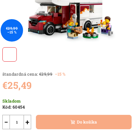
€29,99
–15 %
štandardná cena:
€29,99
–15 %
€25,49
Jednotková
Skladom
cena:
Kód:
60454
−
+
Do košíka