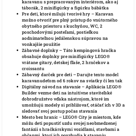
karavanu s prepracovaným interiérom, ako aj
táborák, 2 minifigúrky a figúrku bábätka
Pre deti, ktoré milujú tvorivé hry – Karavan
možno otvoriť pre plný prístup do vnútorného
obytného priestoru s kuchyňou, WC, 2
poschodovými posteľami, postieľkou
aodnímateľnou jedálenskou súpravou na
vonkajšie použitie
Zábavné doplnky – Táto kempingová hračka
obsahuje doplnky pre minifigúrky LEGO®
vrátane gitary, detskej fľaše, 2 hrnčekov a
croissantu
Zábavný darček pre deti – Darujte tento model
karavanudeťom od 6 rokov na sviatky či len tak
Digitálny návod na stavanie – Aplikácia LEGO®
Builder vezme deti na intuitívne staviteľské
dobrodružstvo vďaka nástrojom, ktoré im
umožňujú modely si približovať, otáčať ich v 3D a
sledovať svoj postup počas stavania
Mesto bez hraníc – LEGO® City je miestom, kde
môžu deti popustiť uzdu svojej neobmedzenej
fantázii s hračkárskymi vozidlami, stavbami a
občanmi, ktorí ich povzbudia k stavaniu,