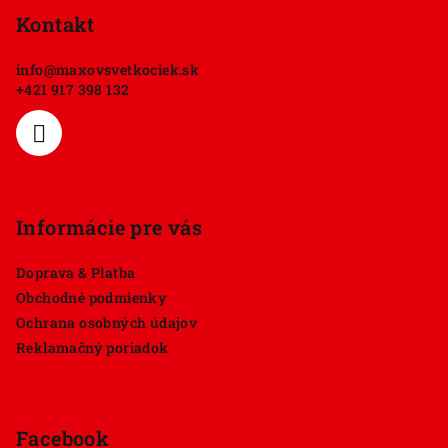
p
Kontakt
ä
info
@
maxovsvetkociek.sk
t
+421 917 398 132
i
e
Informácie pre vás
Doprava & Platba
Obchodné podmienky
Ochrana osobných údajov
Reklamačný poriadok
Facebook