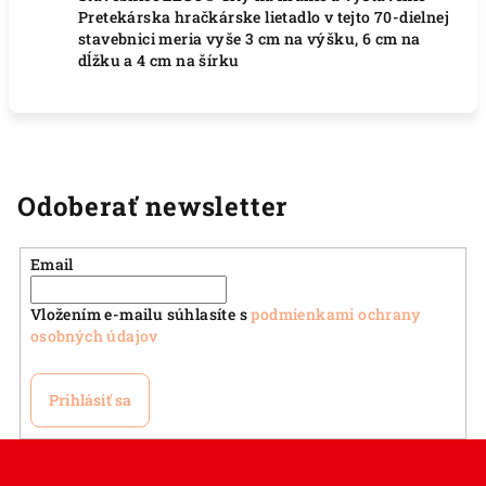
Pretekárska hračkárske lietadlo v tejto 70-dielnej
stavebnici meria vyše 3 cm na výšku, 6 cm na
dĺžku a 4 cm na šírku
Odoberať newsletter
Email
Vložením e-mailu súhlasíte s
podmienkami ochrany
osobných údajov
Prihlásiť sa
Z
á