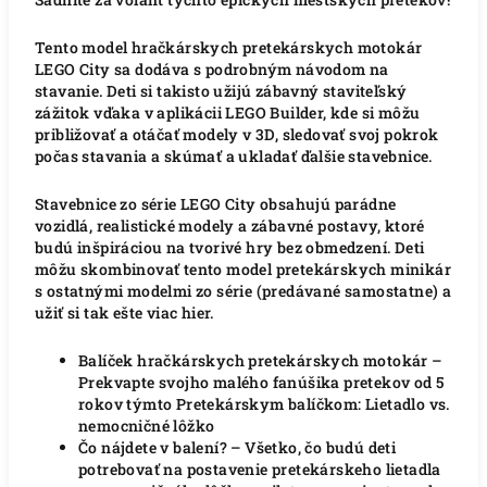
Tento model hračkárskych pretekárskych motokár
LEGO City sa dodáva s podrobným návodom na
stavanie. Deti si takisto užijú zábavný staviteľský
zážitok vďaka v aplikácii LEGO Builder, kde si môžu
približovať a otáčať modely v 3D, sledovať svoj pokrok
počas stavania a skúmať a ukladať ďalšie stavebnice.
Stavebnice zo série LEGO City obsahujú parádne
vozidlá, realistické modely a zábavné postavy, ktoré
budú inšpiráciou na tvorivé hry bez obmedzení. Deti
môžu skombinovať tento model pretekárskych minikár
s ostatnými modelmi zo série (predávané samostatne) a
užiť si tak ešte viac hier.
Balíček hračkárskych pretekárskych motokár –
Prekvapte svojho malého fanúšika pretekov od 5
rokov týmto Pretekárskym balíčkom: Lietadlo vs.
nemocničné lôžko
Čo nájdete v balení? – Všetko, čo budú deti
potrebovať na postavenie pretekárskeho lietadla