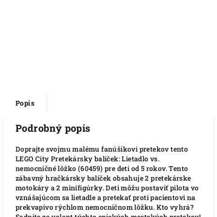
Popis
Podrobný popis
Doprajte svojmu malému fanúšikovi pretekov tento
LEGO City Pretekársky balíček: Lietadlo vs.
nemocničné lôžko (60459) pre deti od 5 rokov. Tento
zábavný hračkársky balíček obsahuje 2 pretekárske
motokáry a 2 minifigúrky. Deti môžu postaviť pilota vo
vznášajúcom sa lietadle a pretekať proti pacientovi na
prekvapivo rýchlom nemocničnom lôžku. Kto vyhrá?
Sadnite za volant týchto epických mestských pretekov!