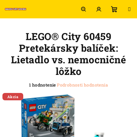
Prejsť
na
obsah
Nákup
Hľadať
Prihlásenie
LEGO® City 60459
košík
Pretekársky balíček:
Lietadlo vs. nemocničné
lôžko
Priemerné
1 hodnotenie
Podrobnosti hodnotenia
hodnotenie
produktu
Akcia
je
5,0
z
5
hviezdičiek.