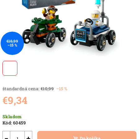
€10,99
–15 %
štandardná cena:
€10,99
–15 %
€9,34
Jednotková
Skladom
cena:
Kód:
60459
−
+
Do košíka