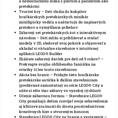
a nemocničného lôžka s pilotom a pacientom ako
pretekármi
Tvorivé hry – Deti vložia do kokpitov
hračkárskych pretekárskych minikár
minifigúrky vodiča a naštartujú do napínavých
pretekov a vymýšľania príbehov
Zábavný set pretekárskych áut s interaktívnym
návodom – Deti môžu si približovať a otáčať
modely v 3D, sledovať svoj pokrok a objavovať a
ukladať si virtuálne stavebnice v intuitívnej
aplikácii LEGO® Builder
Zháňate zábavný darček pre deti od 5 rokov? –
Prekvapte svojho obľúbeného fanúšika na
sviatky či len touto stavebnicou
Akcia bez hraníc – Pridajte tieto hračkárske
pretekárske autíčka k ďalším stavebniciam
(predávané samostatne) zo série LEGO® City a
užite si ešte viac zábavy vo vysokej rýchlosti
Učenie zábavnou formou – Stavebnice LEGO®
City pomáhajú deťom rozvíjať svoje sebavedomie
aj kľúčové zručnosti do života prostredníctvom
kreatívnych hier s otvoreným koncom
Stavebnice LEGO® City na hranie a vystavenie –