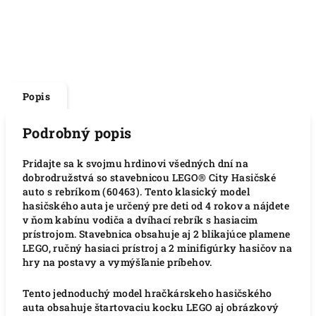
Popis
Podrobný popis
Pridajte sa k svojmu hrdinovi všedných dní na
dobrodružstvá so stavebnicou LEGO® City Hasičské
auto s rebríkom (60463). Tento klasický model
hasičského auta je určený pre deti od 4 rokov a nájdete
v ňom kabínu vodiča a dvíhací rebrík s hasiacim
prístrojom. Stavebnica obsahuje aj 2 blikajúce plamene
LEGO, ručný hasiaci prístroj a 2 minifigúrky hasičov na
hry na postavy a vymýšľanie príbehov.
Tento jednoduchý model hračkárskeho hasičského
auta obsahuje štartovaciu kocku LEGO aj obrázkový