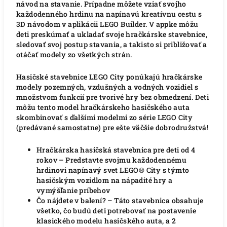
návod na stavanie. Prípadne môžete vziať svojho
každodenného hrdinu na napínavú kreatívnu cestu s
3D návodom v aplikácii LEGO Builder. V appke môžu
deti preskúmať a ukladať svoje hračkárske stavebnice,
sledovať svoj postup stavania, a takisto si približovať a
otáčať modely zo všetkých strán.
Hasičské stavebnice LEGO City ponúkajú hračkárske
modely pozemných, vzdušných a vodných vozidiel s
množstvom funkcií pre tvorivé hry bez obmedzení. Deti
môžu tento model hračkárskeho hasičského auta
skombinovať s ďalšími modelmi zo série LEGO City
(predávané samostatne) pre ešte väčšie dobrodružstvá!
Hračkárska hasičská stavebnica pre deti od 4
rokov – Predstavte svojmu každodennému
hrdinovi napínavý svet LEGO® City s týmto
hasičským vozidlom na nápadité hry a
vymýšľanie príbehov
Čo nájdete v balení? – Táto stavebnica obsahuje
všetko, čo budú deti potrebovať na postavenie
klasického modelu hasičského auta, a 2