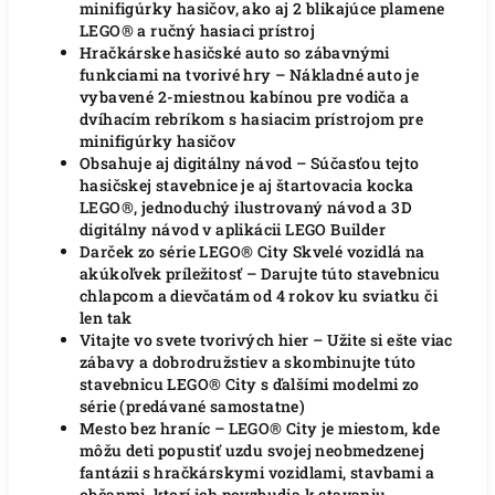
minifigúrky hasičov, ako aj 2 blikajúce plamene
LEGO® a ručný hasiaci prístroj
Hračkárske hasičské auto so zábavnými
funkciami na tvorivé hry – Nákladné auto je
vybavené 2-miestnou kabínou pre vodiča a
dvíhacím rebríkom s hasiacim prístrojom pre
minifigúrky hasičov
Obsahuje aj digitálny návod – Súčasťou tejto
hasičskej stavebnice je aj štartovacia kocka
LEGO®, jednoduchý ilustrovaný návod a 3D
digitálny návod v aplikácii LEGO Builder
Darček zo série LEGO® City Skvelé vozidlá na
akúkoľvek príležitosť – Darujte túto stavebnicu
chlapcom a dievčatám od 4 rokov ku sviatku či
len tak
Vitajte vo svete tvorivých hier – Užite si ešte viac
zábavy a dobrodružstiev a skombinujte túto
stavebnicu LEGO® City s ďalšími modelmi zo
série (predávané samostatne)
Mesto bez hraníc – LEGO® City je miestom, kde
môžu deti popustiť uzdu svojej neobmedzenej
fantázii s hračkárskymi vozidlami, stavbami a
občanmi, ktorí ich povzbudia k stavaniu,