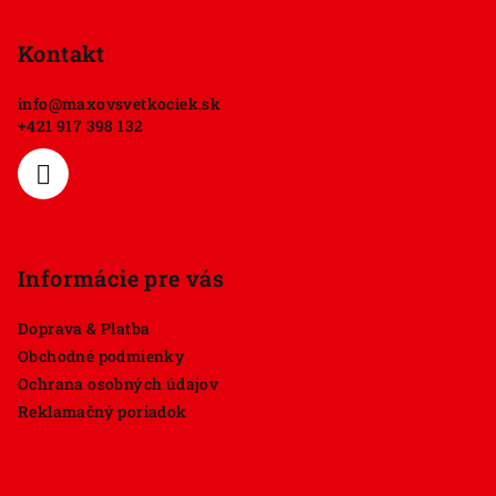
á
p
Kontakt
ä
info
@
maxovsvetkociek.sk
t
+421 917 398 132
i
e
Informácie pre vás
Doprava & Platba
Obchodné podmienky
Ochrana osobných údajov
Reklamačný poriadok