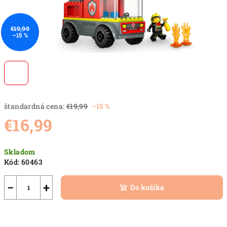
€19,99
–15 %
štandardná cena:
€19,99
–15 %
€16,99
Jednotková
Skladom
cena:
Kód:
60463
−
+
Do košíka