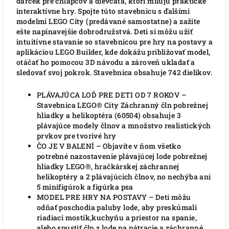
darček pre chlapcov a dievčatá, ktorí milujú praktické
interaktívne hry. Spojte túto stavebnicu s ďalšími
modelmi LEGO City (predávané samostatne) a zažite
ešte napínavejšie dobrodružstvá. Deti si môžu užiť
intuitívne stavanie so stavebnicou pre hry na postavy a
aplikáciou LEGO Builder, kde dokážu približovať model,
otáčať ho pomocou 3D návodu a zároveň ukladať a
sledovať svoj pokrok. Stavebnica obsahuje 742 dielikov.
PLÁVAJÚCA LOĎ PRE DETI OD 7 ROKOV –
Stavebnica LEGO® City Záchranný čln pobrežnej
hliadky a helikoptéra (60504) obsahuje 3
plávajúce modely člnov a množstvo realistických
prvkov pre tvorivé hry
ČO JE V BALENÍ – Objavíte v ňom všetko
potrebné nazostavenie plávajúcej lode pobrežnej
hliadky LEGO®, hračkárskej záchrannej
helikoptéry a 2 plávajúcich člnov, no nechýba ani
5 minifigúrok a figúrka psa
MODEL PRE HRY NA POSTAVY – Deti môžu
odňať poschodia paluby lode, aby preskúmali
riadiaci mostík,kuchyňu a priestor na spanie,
alebo spustiť čln z lode na pátracie a záchranné