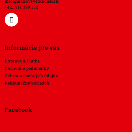
info
@
maxovsvetkociek.sk
t
+421 917 398 132
i
e
Informácie pre vás
Doprava & Platba
Obchodné podmienky
Ochrana osobných údajov
Reklamačný poriadok
Facebook