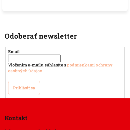
Odoberať newsletter
Email
Vložením e-mailu súhlasíte s
podmienkami ochrany
osobných údajov
Prihlásiť sa
Z
á
p
Kontakt
ä