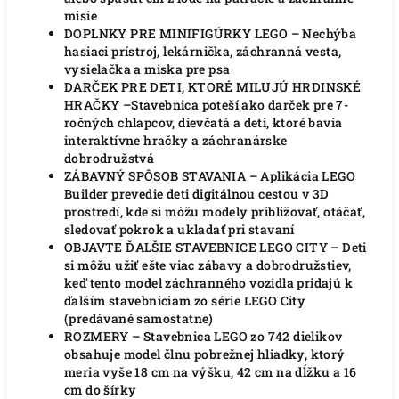
misie
DOPLNKY PRE MINIFIGÚRKY LEGO – Nechýba
hasiaci prístroj, lekárnička, záchranná vesta,
vysielačka a miska pre psa
DARČEK PRE DETI, KTORÉ MILUJÚ HRDINSKÉ
HRAČKY –Stavebnica poteší ako darček pre 7-
ročných chlapcov, dievčatá a deti, ktoré bavia
interaktívne hračky a záchranárske
dobrodružstvá
ZÁBAVNÝ SPÔSOB STAVANIA – Aplikácia LEGO
Builder prevedie deti digitálnou cestou v 3D
prostredí, kde si môžu modely približovať, otáčať,
sledovať pokrok a ukladať pri stavaní
OBJAVTE ĎALŠIE STAVEBNICE LEGO CITY – Deti
si môžu užiť ešte viac zábavy a dobrodružstiev,
keď tento model záchranného vozidla pridajú k
ďalším stavebniciam zo série LEGO City
(predávané samostatne)
ROZMERY – Stavebnica LEGO zo 742 dielikov
obsahuje model člnu pobrežnej hliadky, ktorý
meria vyše 18 cm na výšku, 42 cm na dĺžku a 16
cm do šírky