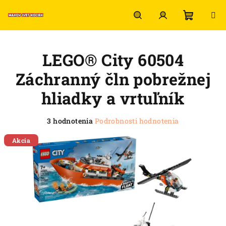
Prejsť
na
obsah
Nákup
Hľadať
Prihlásenie
LEGO® City 60504
košík
Záchranný čln pobrežnej
hliadky a vrtuľník
Priemerné
3 hodnotenia
Podrobnosti hodnotenia
hodnotenie
produktu
Akcia
je
5,0
z
5
hviezdičiek.