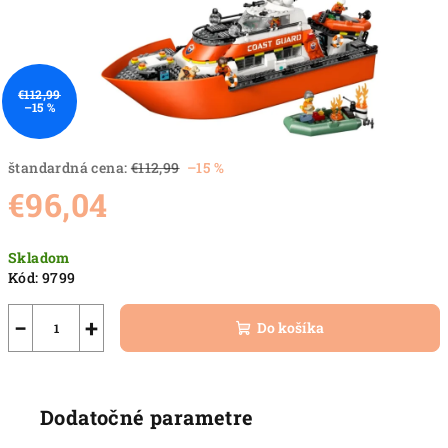
€112,99
–15 %
štandardná cena:
€112,99
–15 %
€96,04
Jednotková
Skladom
cena:
Kód:
9799
−
+
Do košíka
Dodatočné parametre