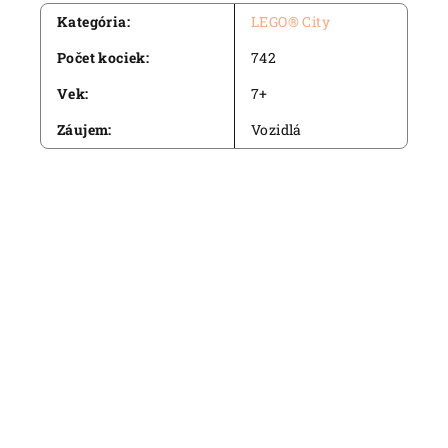
Kategória
:
LEGO® City
Počet kociek
:
742
Vek
:
7+
Záujem
:
Vozidlá