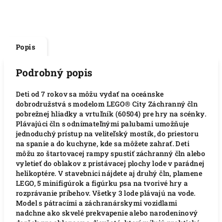
Popis
Podrobný popis
Deti od 7 rokov sa môžu vydať na oceánske
dobrodružstvá s modelom LEGO® City Záchranný čln
pobrežnej hliadky a vrtuľník (60504) pre hry na scénky.
Plávajúci čln s odnímateľnými palubami umožňuje
jednoduchý prístup na veliteľský mostík, do priestoru
na spanie a do kuchyne, kde sa môžete zahrať. Deti
môžu zo štartovacej rampy spustiť záchranný čln alebo
vyletieť do oblakov z pristávacej plochy lode v parádnej
helikoptére. V stavebnici nájdete aj druhý čln, plamene
LEGO, 5 minifigúrok a figúrku psa na tvorivé hry a
rozprávanie príbehov. Všetky 3 lode plávajú na vode.
Model s pátracími a záchranárskymi vozidlami
nadchne ako skvelé prekvapenie alebo narodeninový