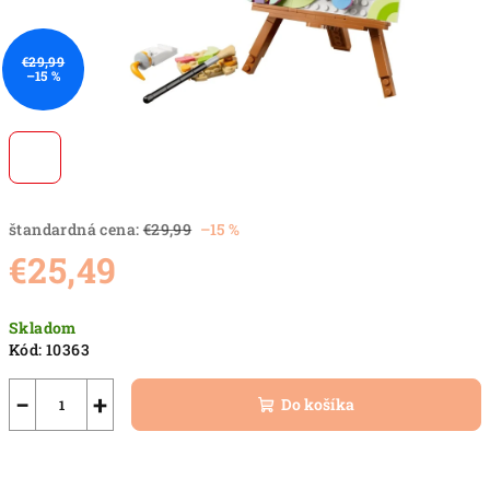
€29,99
–15 %
štandardná cena:
€29,99
–15 %
€25,49
Jednotková
Skladom
cena:
Kód:
10363
−
+
Do košíka