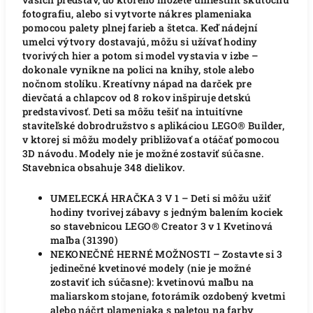
fotografiu, alebo si vytvorte nákres plameniaka
pomocou palety plnej farieb a štetca. Keď nádejní
umelci výtvory dostavajú, môžu si užívať hodiny
tvorivých hier a potom si model vystavia v izbe –
dokonale vynikne na polici na knihy, stole alebo
nočnom stolíku. Kreatívny nápad na darček pre
dievčatá a chlapcov od 8 rokov inšpiruje detskú
predstavivosť. Deti sa môžu tešiť na intuitívne
staviteľské dobrodružstvo s aplikáciou LEGO® Builder,
v ktorej si môžu modely približovať a otáčať pomocou
3D návodu. Modely nie je možné zostaviť súčasne.
Stavebnica obsahuje 348 dielikov.
UMELECKÁ HRAČKA 3 V 1 – Deti si môžu užiť
hodiny tvorivej zábavy s jedným balením kociek
so stavebnicou LEGO® Creator 3 v 1 Kvetinová
maľba (31390)
NEKONEČNÉ HERNÉ MOŽNOSTI – Zostavte si 3
jedinečné kvetinové modely (nie je možné
zostaviť ich súčasne): kvetinovú maľbu na
maliarskom stojane, fotorámik ozdobený kvetmi
alebo náčrt plameniaka s paletou na farby