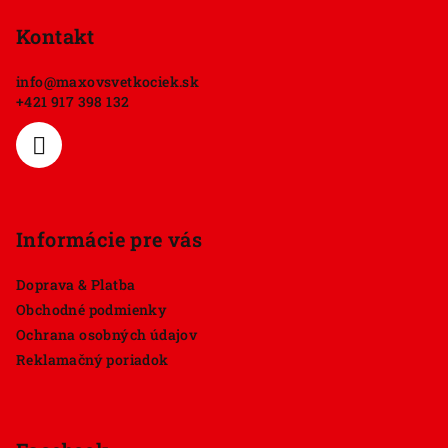
á
p
Kontakt
ä
info
@
maxovsvetkociek.sk
t
+421 917 398 132
i
e
Informácie pre vás
Doprava & Platba
Obchodné podmienky
Ochrana osobných údajov
Reklamačný poriadok