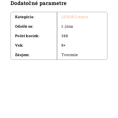
Dodatočné parametre
Kategória
:
LEGO® Creator
Odošle sa
:
1. júna
Počet kociek
:
348
Vek
:
8+
Záujem
:
Tvorenie