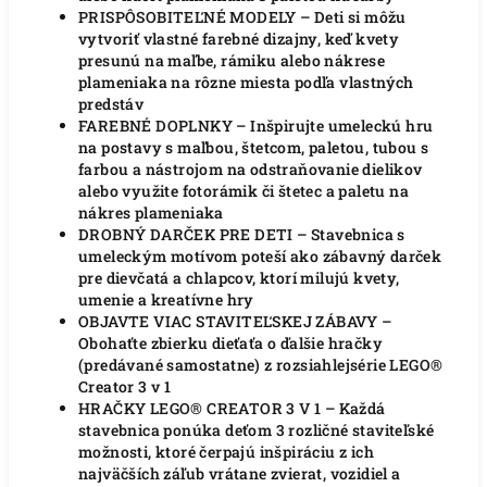
PRISPÔSOBITEĽNÉ MODELY – Deti si môžu
vytvoriť vlastné farebné dizajny, keď kvety
presunú na maľbe, rámiku alebo nákrese
plameniaka na rôzne miesta podľa vlastných
predstáv
FAREBNÉ DOPLNKY – Inšpirujte umeleckú hru
na postavy s maľbou, štetcom, paletou, tubou s
farbou a nástrojom na odstraňovanie dielikov
alebo využite fotorámik či štetec a paletu na
nákres plameniaka
DROBNÝ DARČEK PRE DETI – Stavebnica s
umeleckým motívom poteší ako zábavný darček
pre dievčatá a chlapcov, ktorí milujú kvety,
umenie a kreatívne hry
OBJAVTE VIAC STAVITEĽSKEJ ZÁBAVY –
Obohaťte zbierku dieťaťa o ďalšie hračky
(predávané samostatne) z rozsiahlejsérie LEGO®
Creator 3 v 1
HRAČKY LEGO® CREATOR 3 V 1 – Každá
stavebnica ponúka deťom 3 rozličné staviteľské
možnosti, ktoré čerpajú inšpiráciu z ich
najväčších záľub vrátane zvierat, vozidiel a