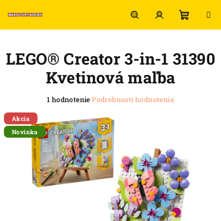
Prejsť
na
obsah
Nákup
Hľadať
Prihlásenie
LEGO® Creator 3-in-1 31390
košík
Kvetinová maľba
Priemerné
1 hodnotenie
Podrobnosti hodnotenia
hodnotenie
produktu
Akcia
je
Novinka
5,0
z
5
hviezdičiek.