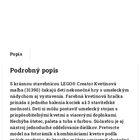
Popis
Podrobný popis
S krásnou stavebnicou LEGO® Creator Kvetinová
maľba (31390) čakajú deti nekonečné hry s umeleckým
nádychom aj vystavenia. Farebná kvetinová hračka
prináša z jedného balenia kociek až 3 staviteľské
možnosti. Deti si môžu postaviť umelecký stojan s
prispôsobiteľnými kvetmi a viacerými doplnkami.
Nechýba štetec, paleta a tuba s farbou. Súčasťou je aj
nástroj jednoduché oddeľovanie dielikov. Pretvorte
model na fotorámik s kombináciami kvetov podľa
vašich predstáv, do ktorého môžete umiestniť skutočnú