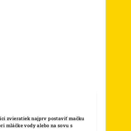
íci zvieratiek najprv postaviť mačku
pri mláčke vody alebo na sovu s