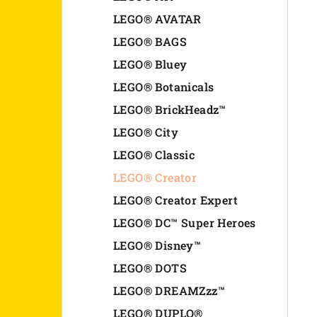
n
LEGO® AVATAR
LEGO® BAGS
e
LEGO® Bluey
l
LEGO® Botanicals
LEGO® BrickHeadz™
LEGO® City
LEGO® Classic
LEGO® Creator
LEGO® Creator Expert
LEGO® DC™ Super Heroes
LEGO® Disney™
LEGO® DOTS
LEGO® DREAMZzz™
LEGO® DUPLO®