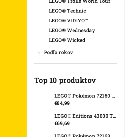
LEGO® Trolls World Tour
LEGO® Technic
LEGO® VIDIYO™
LEGO® Wednesday
LEGO® Wicked
Podľa rokov
Top 10 produktov
LEGO® Pokémon 72160 Arcanine
€84,99
LEGO® Editions 43030 Tajná skrýša Olivie Rodrigo
€69,69
LEGO® Pokémon 72168 Rayquaza