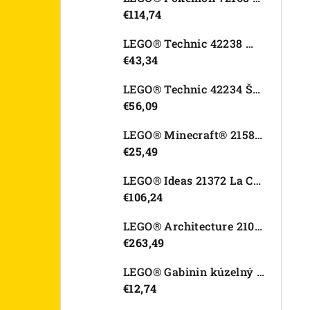
€114,74
LEGO® Technic 42238 Motorka Ducati Desmo450 MX Factory
€43,34
LEGO® Technic 42234 Športové auto Dodge Viper GTS-R
€56,09
LEGO® Minecraft® 21582 Kurací džokej
€25,49
LEGO® Ideas 21372 La Catrina
€106,24
LEGO® Architecture 21067 Tower Bridge
€263,49
LEGO® Gabinin kúzelný domček 11212 Záhradný domček Víly mačičky
€12,74