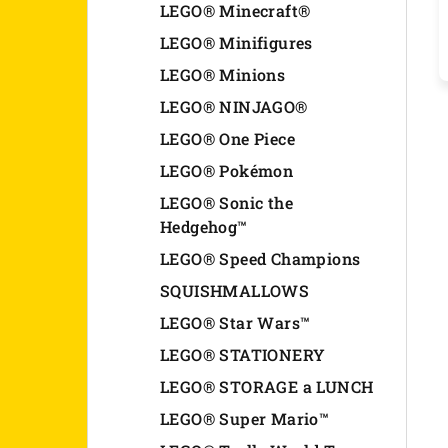
LEGO® Minecraft®
LEGO® Minifigures
LEGO® Minions
LEGO® NINJAGO®
LEGO® One Piece
LEGO® Pokémon
LEGO® Sonic the
Hedgehog™
LEGO® Speed Champions
SQUISHMALLOWS
LEGO® Star Wars™
LEGO® STATIONERY
LEGO® STORAGE a LUNCH
LEGO® Super Mario™