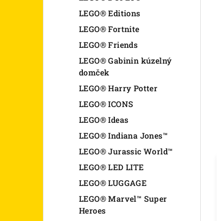
LEGO® Editions
LEGO® Fortnite
LEGO® Friends
LEGO® Gabinin kúzelný
domček
LEGO® Harry Potter
LEGO® ICONS
LEGO® Ideas
LEGO® Indiana Jones™
LEGO® Jurassic World™
LEGO® LED LITE
LEGO® LUGGAGE
LEGO® Marvel™ Super
Heroes