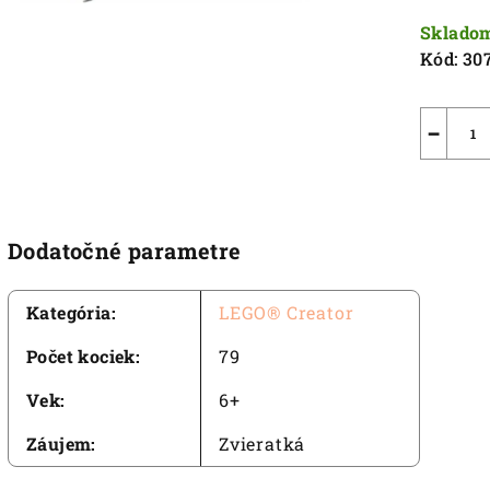
5
cena:
Sklado
hviezdič
Kód:
30
−
Dodatočné parametre
Kategória
:
LEGO® Creator
Počet kociek
:
79
Vek
:
6+
Záujem
:
Zvieratká