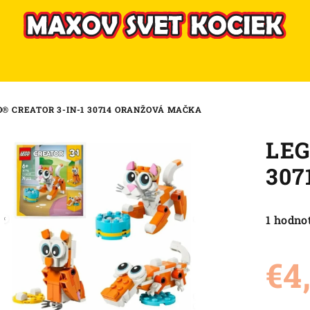
O® CREATOR 3-IN-1 30714 ORANŽOVÁ MAČKA
LEG
307
Priemer
1 hodno
hodnote
produkt
€4
je
5,0
z
Jednot