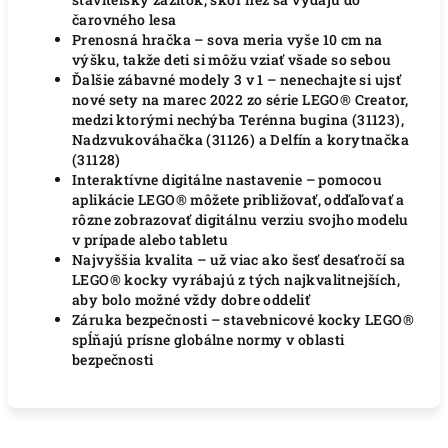
čarovného lesa
Prenosná hračka – sova meria vyše 10 cm na
výšku, takže deti si môžu vziať všade so sebou
Ďalšie zábavné modely 3 v 1 – nenechajte si ujsť
nové sety na marec 2022 zo série LEGO® Creator,
medzi ktorými nechýba Terénna bugina (31123),
Nadzvukováhačka (31126) a Delfín a korytnačka
(31128)
Interaktívne digitálne nastavenie – pomocou
aplikácie LEGO® môžete približovať, odďaľovať a
rôzne zobrazovať digitálnu verziu svojho modelu
v prípade alebo tabletu
Najvyššia kvalita – už viac ako šesť desaťročí sa
LEGO® kocky vyrábajú z tých najkvalitnejších,
aby bolo možné vždy dobre oddeliť
Záruka bezpečnosti – stavebnicové kocky LEGO®
spĺňajú prísne globálne normy v oblasti
bezpečnosti