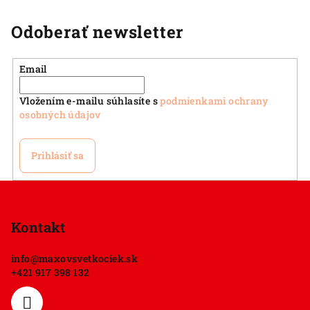
Odoberať newsletter
Email
Vložením e-mailu súhlasíte s
podmienkami ochrany
osobných údajov
Prihlásiť sa
Z
á
p
Kontakt
ä
info
@
maxovsvetkociek.sk
t
+421 917 398 132
i
e