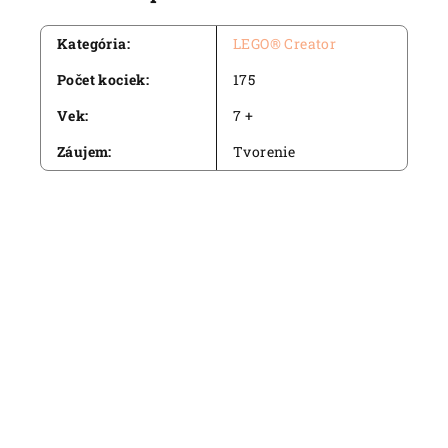
Kategória
:
LEGO® Creator
Počet kociek
:
175
Vek
:
7 +
Záujem
:
Tvorenie