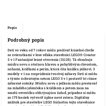
Popis
Podrobný popis
Deti vo veku od 7 rokov môžu prežívať kúzelné chvíle
so zvieratkami v lese vďaka stavebnici LEGO® Creator
3 v 1 Fantazijné lesné stvorenia (31125). Tá obsahuje
múdru sovu s otočnou hlavou a pohyblivým chvostom,
nohami, krídlami a perím, ktorá číta knižku ježkovi. 3
modely v 1 na rozprúdenie tvorivej zábavy Deti si môžu
s týmto úchvatným setom LEGO 3 v 1 postaviť tri rôzne
zábavné scénky. Múdru sovu s ježkom môžu prestavať
na mladého jelenčeka s králikom a potom zasa na
smelú veveričku obhrýzajúcu žaluď, prípadne si môžu
zo 175 kociek vytvoriť úplne nové zviera. Digitálny
zážitok pre staviteľov LEGO Súčasťou tejto stavebnice