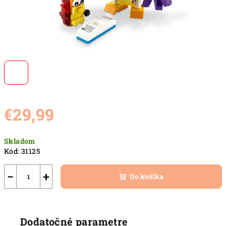
€29,99
Jednotková
Skladom
cena:
Kód:
31125
−
+
Do košíka
Dodatočné parametre