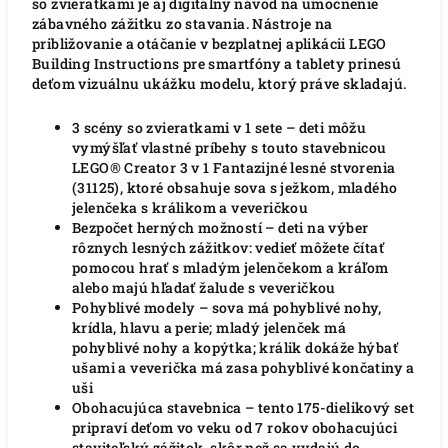
so zvieratkami je aj digitálny návod na umocnenie
zábavného zážitku zo stavania. Nástroje na
približovanie a otáčanie v bezplatnej aplikácii LEGO
Building Instructions pre smartfóny a tablety prinesú
deťom vizuálnu ukážku modelu, ktorý práve skladajú.
3 scény so zvieratkami v 1 sete – deti môžu
vymýšľať vlastné príbehy s touto stavebnicou
LEGO® Creator 3 v 1 Fantazijné lesné stvorenia
(31125), ktoré obsahuje sova s ​​ježkom, mladého
jelenčeka s králikom a veveričkou
Bezpočet herných možností – deti na výber
rôznych lesných zážitkov: vedieť môžete čítať
pomocou hrať s mladým jelenčekom a kráľom
alebo majú hľadať žalude s veveričkou
Pohyblivé modely – sova má pohyblivé nohy,
krídla, hlavu a perie;
mladý jelenček má
pohyblivé nohy a kopýtka;
králik dokáže hýbať
ušami a veverička má zasa pohyblivé končatiny a
uši
Obohacujúca stavebnica – tento 175-dielikový set
pripraví deťom vo veku od 7 rokov obohacujúci
staviteľský zážitok, skôr než sa vydajú do