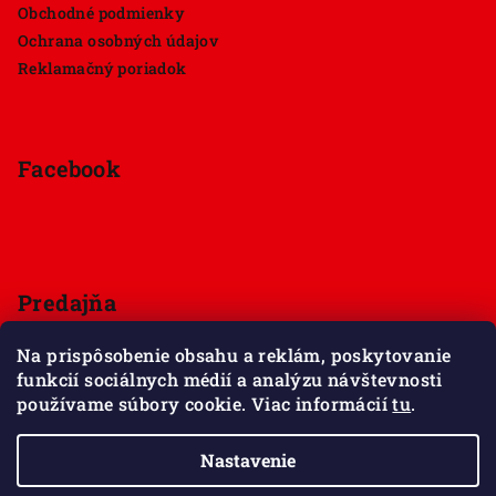
Obchodné podmienky
Ochrana osobných údajov
Reklamačný poriadok
Facebook
Predajňa
Štúrova 33, 949 01 Nitra
Na prispôsobenie obsahu a reklám, poskytovanie
Pondelok - Sobota 9:00 - 18:00
funkcií sociálnych médií a analýzu návštevnosti
Nedeľa - zatvorené
používame súbory cookie. Viac informácií
tu
.
Zobraziť mapu
Nastavenie
Copyright 2026
Maxov svet kociek
. Všetky práva