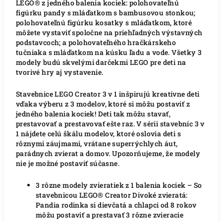
LEGO® z jedného balenia kociek: polohovateľnú
figúrku pandy s mláďatkom s bambusovou stonkou;
polohovateľnú figúrku kosatky s mláďatkom, ktoré
môžete vystaviť spoločne na priehľadných výstavných
podstavcoch; a polohovateľného hračkárskeho
tučniaka s mláďatkom na kúsku ľadu a vode. Všetky 3
modely budú skvelými darčekmi LEGO pre deti na
tvorivé hry aj vystavenie.
Stavebnice LEGO Creator 3 v 1 inšpirujú kreatívne deti
vďaka výberu z 3 modelov, ktoré si môžu postaviť z
jedného balenia kociek! Deti tak môžu stavať,
prestavovať a prestavovať ešte raz. V sérii stavebníc 3 v
1 nájdete celú škálu modelov, ktoré oslovia deti s
rôznymi záujmami, vrátane superrýchlych áut,
parádnych zvierat a domov. Upozorňujeme, že modely
nie je možné postaviť súčasne.
3 rôzne modely zvieratiek z 1 balenia kociek – So
stavebnicou LEGO® Creator Divoké zvieratá:
Pandia rodinka si dievčatá a chlapci od 8 rokov
môžu postaviť a prestavať 3 rôzne zvieracie