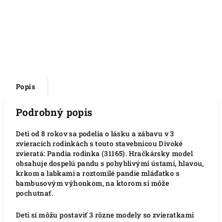
Popis
Podrobný popis
Deti od 8 rokov sa podelia o lásku a zábavu v 3
zvieracích rodinkách s touto stavebnicou Divoké
zvieratá: Pandia rodinka (31165). Hračkársky model
obsahuje dospelú pandu s pohyblivými ústami, hlavou,
krkom a labkami a roztomilé pandie mláďatko s
bambusovým výhonkom, na ktorom si môže
pochutnať.
Deti si môžu postaviť 3 rôzne modely so zvieratkami