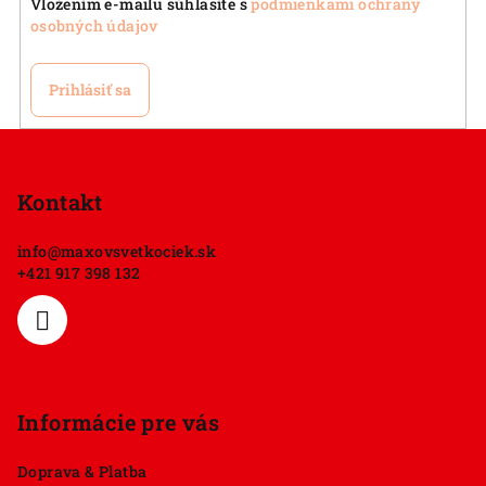
Vložením e-mailu súhlasíte s
podmienkami ochrany
osobných údajov
Prihlásiť sa
Z
á
p
Kontakt
ä
info
@
maxovsvetkociek.sk
t
+421 917 398 132
i
e
Informácie pre vás
Doprava & Platba