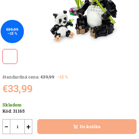
€39,99
–15 %
štandardná cena:
€39,99
–15 %
€33,99
Jednotková
Skladom
cena:
Kód:
31165
−
+
Do košíka