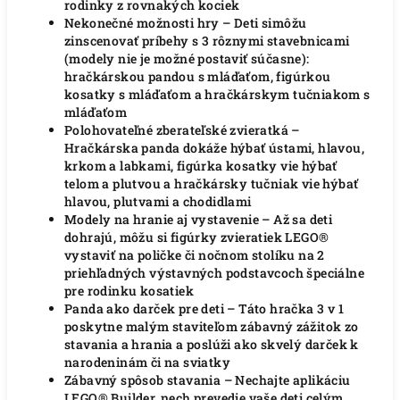
rodinky z rovnakých kociek
Nekonečné možnosti hry – Deti simôžu
zinscenovať príbehy s 3 rôznymi stavebnicami
(modely nie je možné postaviť súčasne):
hračkárskou pandou s mláďaťom, figúrkou
kosatky s mláďaťom a hračkárskym tučniakom s
mláďaťom
Polohovateľné zberateľské zvieratká –
Hračkárska panda dokáže hýbať ústami, hlavou,
krkom a labkami, figúrka kosatky vie hýbať
telom a plutvou a hračkársky tučniak vie hýbať
hlavou, plutvami a chodidlami
Modely na hranie aj vystavenie – Až sa deti
dohrajú, môžu si figúrky zvieratiek LEGO®
vystaviť na poličke či nočnom stolíku na 2
priehľadných výstavných podstavcoch špeciálne
pre rodinku kosatiek
Panda ako darček pre deti – Táto hračka 3 v 1
poskytne malým staviteľom zábavný zážitok zo
stavania a hrania a poslúži ako skvelý darček k
narodeninám či na sviatky
Zábavný spôsob stavania – Nechajte aplikáciu
LEGO® Builder, nech prevedie vaše deti celým