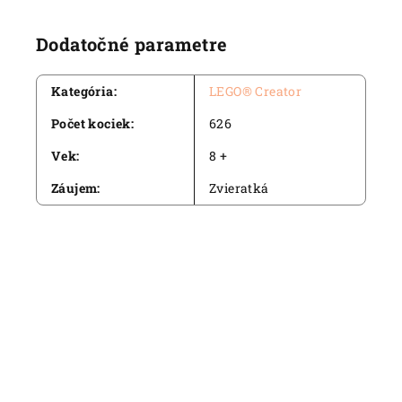
Dodatočné parametre
Kategória
:
LEGO® Creator
Počet kociek
:
626
Vek
:
8 +
Záujem
:
Zvieratká