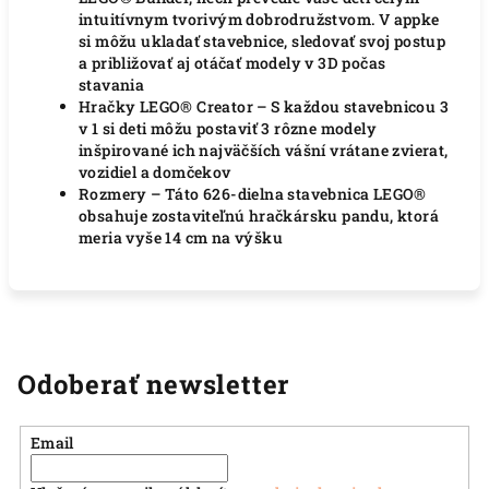
intuitívnym tvorivým dobrodružstvom. V appke
si môžu ukladať stavebnice, sledovať svoj postup
a približovať aj otáčať modely v 3D počas
stavania
Hračky LEGO® Creator – S každou stavebnicou 3
v 1 si deti môžu postaviť 3 rôzne modely
inšpirované ich najväčších vášní vrátane zvierat,
vozidiel a domčekov
Rozmery – Táto 626-dielna stavebnica LEGO®
obsahuje zostaviteľnú hračkársku pandu, ktorá
meria vyše 14 cm na výšku
Odoberať newsletter
Email