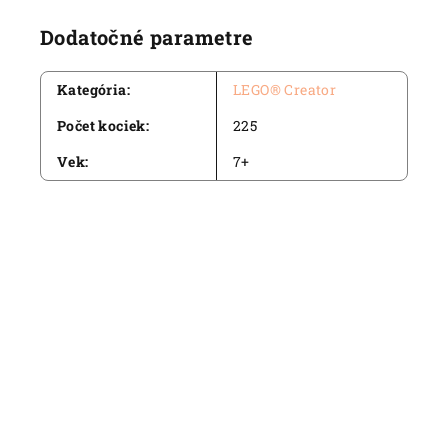
Dodatočné parametre
Kategória
:
LEGO® Creator
Počet kociek
:
225
Vek
:
7+