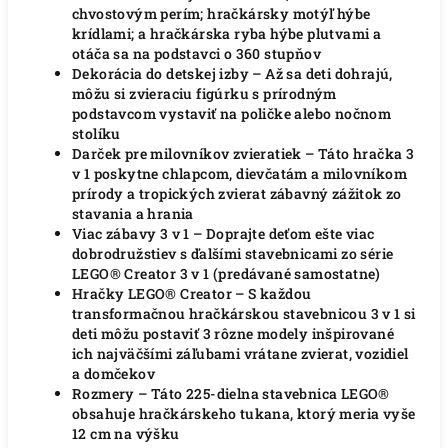
chvostovým perím; hračkársky motýľ hýbe
krídlami; a hračkárska ryba hýbe plutvami a
otáča sa na podstavci o 360 stupňov
Dekorácia do detskej izby – Až sa deti dohrajú,
môžu si zvieraciu figúrku s prírodným
podstavcom vystaviť na poličke alebo nočnom
stolíku
Darček pre milovníkov zvieratiek – Táto hračka 3
v 1 poskytne chlapcom, dievčatám a milovníkom
prírody a tropických zvierat zábavný zážitok zo
stavania a hrania
Viac zábavy 3 v 1 – Doprajte deťom ešte viac
dobrodružstiev s ďalšími stavebnicami zo série
LEGO® Creator 3 v 1 (predávané samostatne)
Hračky LEGO® Creator – S každou
transformačnou hračkárskou stavebnicou 3 v 1 si
deti môžu postaviť 3 rôzne modely inšpirované
ich najväčšími záľubami vrátane zvierat, vozidiel
a domčekov
Rozmery – Táto 225-dielna stavebnica LEGO®
obsahuje hračkárskeho tukana, ktorý meria vyše
12 cm na výšku