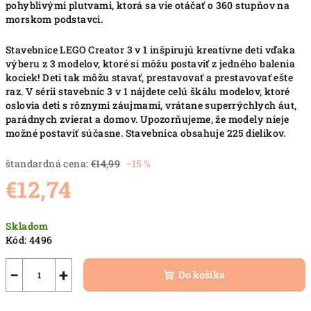
pohyblivými plutvami, ktorá sa vie otáčať o 360 stupňov na
morskom podstavci.
Stavebnice LEGO Creator 3 v 1 inšpirujú kreatívne deti vďaka
výberu z 3 modelov, ktoré si môžu postaviť z jedného balenia
kociek! Deti tak môžu stavať, prestavovať a prestavovať ešte
raz. V sérii stavebníc 3 v 1 nájdete celú škálu modelov, ktoré
oslovia deti s rôznymi záujmami, vrátane superrýchlych áut,
parádnych zvierat a domov. Upozorňujeme, že modely nieje
možné postaviť súčasne. Stavebnica obsahuje 225 dielikov.
štandardná cena:
€14,99
–15 %
€12,74
Jednotková
Skladom
cena:
Kód:
4496
−
+
Do košíka