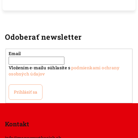
Odoberať newsletter
Email
Vložením e-mailu súhlasíte s
podmienkami ochrany
osobných údajov
Prihlásiť sa
Z
á
p
Kontakt
ä
info
@
maxovsvetkociek.sk