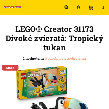
Prejsť
na
obsah
Nákup
Hľadať
Prihlásenie
LEGO® Creator 31173
košík
Divoké zvieratá: Tropický
tukan
Priemerné
1 hodnotenie
Podrobnosti hodnotenia
hodnotenie
produktu
Akcia
je
5,0
z
5
hviezdičiek.