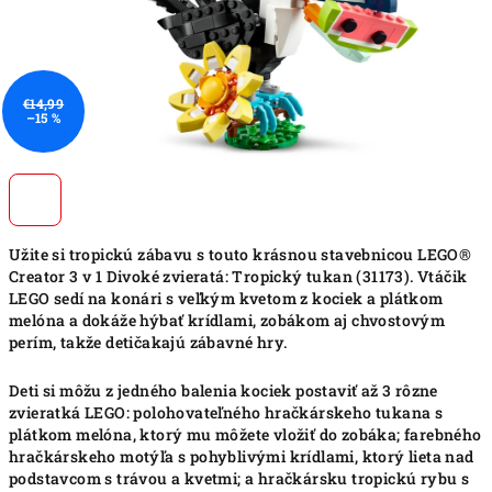
€14,99
–15 %
Užite si tropickú zábavu s touto krásnou stavebnicou LEGO®
Creator 3 v 1 Divoké zvieratá: Tropický tukan (31173). Vtáčik
LEGO sedí na konári s veľkým kvetom z kociek a plátkom
melóna a dokáže hýbať krídlami, zobákom aj chvostovým
perím, takže detičakajú zábavné hry.
Deti si môžu z jedného balenia kociek postaviť až 3 rôzne
zvieratká LEGO: polohovateľného hračkárskeho tukana s
plátkom melóna, ktorý mu môžete vložiť do zobáka; farebného
hračkárskeho motýľa s pohyblivými krídlami, ktorý lieta nad
podstavcom s trávou a kvetmi; a hračkársku tropickú rybu s