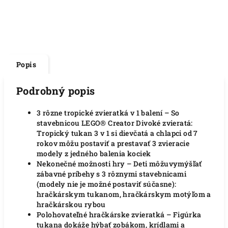
Popis
Podrobný popis
3 rôzne tropické zvieratká v 1 balení – So
stavebnicou LEGO® Creator Divoké zvieratá:
Tropický tukan 3 v 1 si dievčatá a chlapci od 7
rokov môžu postaviť a prestavať 3 zvieracie
modely z jedného balenia kociek
Nekonečné možnosti hry – Deti môžuvymýšľať
zábavné príbehy s 3 rôznymi stavebnicami
(modely nie je možné postaviť súčasne):
hračkárskym tukanom, hračkárskym motýľom a
hračkárskou rybou
Polohovateľné hračkárske zvieratká – Figúrka
tukana dokáže hýbať zobákom, krídlami a