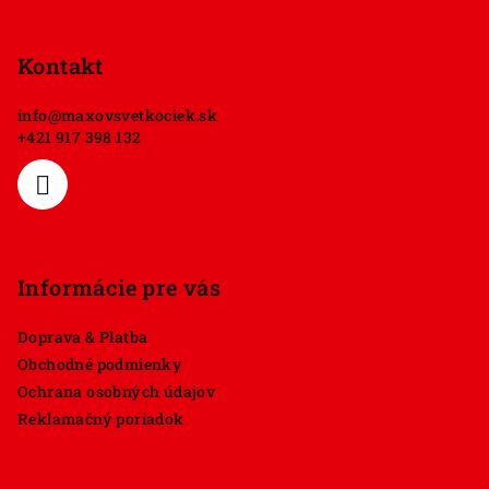
Z
á
p
Kontakt
ä
info
@
maxovsvetkociek.sk
t
+421 917 398 132
i
e
Informácie pre vás
Doprava & Platba
Obchodné podmienky
Ochrana osobných údajov
Reklamačný poriadok