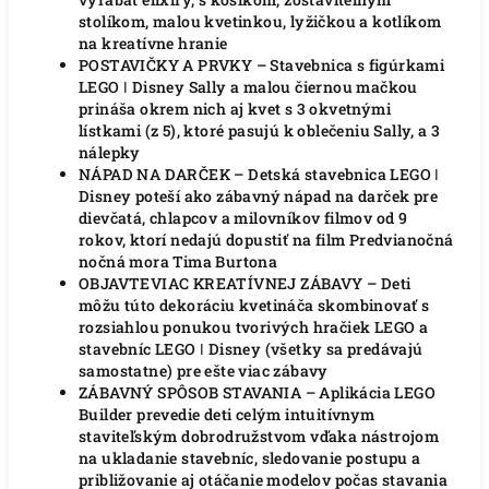
stolíkom, malou kvetinkou, lyžičkou a kotlíkom
na kreatívne hranie
POSTAVIČKY A PRVKY – Stavebnica s figúrkami
LEGO ǀ Disney Sally a malou čiernou mačkou
prináša okrem nich aj kvet s 3 okvetnými
lístkami (z 5), ktoré pasujú k oblečeniu Sally, a 3
nálepky
NÁPAD NA DARČEK – Detská stavebnica LEGO ǀ
Disney poteší ako zábavný nápad na darček pre
dievčatá, chlapcov a milovníkov filmov od 9
rokov, ktorí nedajú dopustiť na film Predvianočná
nočná mora Tima Burtona
OBJAVTEVIAC KREATÍVNEJ ZÁBAVY – Deti
môžu túto dekoráciu kvetináča skombinovať s
rozsiahlou ponukou tvorivých hračiek LEGO a
stavebníc LEGO ǀ Disney (všetky sa predávajú
samostatne) pre ešte viac zábavy
ZÁBAVNÝ SPÔSOB STAVANIA – Aplikácia LEGO
Builder prevedie deti celým intuitívnym
staviteľským dobrodružstvom vďaka nástrojom
na ukladanie stavebníc, sledovanie postupu a
približovanie aj otáčanie modelov počas stavania