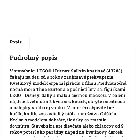
Popis
Podrobný popis
V stavebnici LEGO® ǀ Disney Sallyin kvetináč (43288)
čakajú na deti od 9 rokov zaujímavé prekvapenia.
Kvetinový model čerpá inšpiráciu z filmu Predvianočná
nočná mora Tima Burtona a podnieti hry s 2 figúrkami
LEGO ǀ Disney: Sally a malou čiernou mačkou. V balení
nájdete kvetináč s 2 kvetmi z kociek, skryté miestnosti
a nálepky vnútri aj vonku. V interiéri objavíte tiež
košík, kotlík, zostaviteľný stôl a množstvo ďalšieho.
Keď sa s modelom dohráte, figúrky sa zmestia
dovnútra. Stavebnica pre dievčatá alebo chlapcov od 9
rokov poteší ako parádny nápad na kvetinový darček