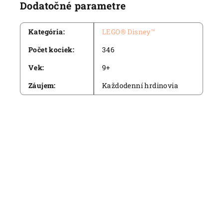
Dodatočné parametre
Kategória
:
LEGO® Disney™
Počet kociek
:
346
Vek
:
9+
Záujem
:
Každodenní hrdinovia