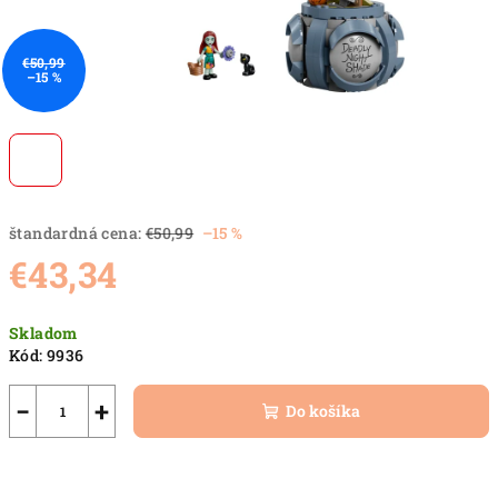
€50,99
–15 %
štandardná cena:
€50,99
–15 %
€43,34
Jednotková
Skladom
cena:
Kód:
9936
−
+
Do košíka