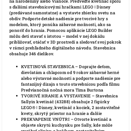
na narodeniny alebo Vianoce. Predveďte kvetináč spolu
s ďalšími stavebnicovými hračkami LEGO ǀ Disney
(predávané samostatne) a vystavte zbierku svetu na
obdiv. Podporte detské nadšenie pre tvorivé hry s
modelom, ktorý ponúka zábavné možnosti, ako sa
ponoriť do hrania. Pomocou aplikácie LEGO Builder
môžu deti stavať s istotou – model v nej dokážu
približovať, otáčať v 3D prostredí a sledovať svoj pokrok
v rámci prehľadného digitálneho návodu. Stavebnica
obsahuje 346 dielikov.
KVETINOVÁ STAVEBNICA – Doprajte deťom,
dievčatám a chlapcom od 9 rokov zábavné herné
alebo výstavné možnosti a podporte nadšenie pre
fantazijný dizajn s touto stavebnicou podľa filmu
Predvianočná nočná mora Tima Burtona
TVORIVÉ HRANIE A VYSTAVENIE – Stavebnica
Sallyin kvetináč (43288) obsahuje 2 figúrky
LEGO® ǀ Disney, kvetináč z kociek, 2 zostaviteľné
kvety, skrytý priestor na hranie a ďalšie
PREKVAPENIE VNÚTRI – Otvorte kvetináč a
objavte skrytú kuchynku pre Sally, kde môže
vyrábať elixíry, s košíkom, zostaviteľným