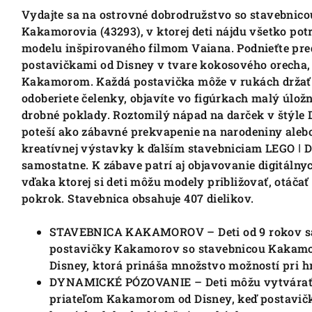
Vydajte sa na ostrovné dobrodružstvo so stavebnic
Kakamorovia (43293), v ktorej deti nájdu všetko po
modelu inšpirovaného filmom Vaiana. Podnieťte preds
postavičkami od Disney v tvare kokosového orecha,
Kakamorom. Každá postavička môže v rukách držať k
odoberiete čelenky, objavíte vo figúrkach malý úložn
drobné poklady. Roztomilý nápad na darček v štýle 
poteší ako zábavné prekvapenie na narodeniny aleb
kreatívnej výstavky k ďalším stavebniciam LEGO ǀ D
samostatne. K zábave patrí aj objavovanie digitálny
vďaka ktorej si deti môžu modely približovať, otáča
pokrok. Stavebnica obsahuje 407 dielikov.
STAVEBNICA KAKAMOROV – Deti od 9 rokov sa m
postavičky Kakamorov so stavebnicou Kakamor
Disney, ktorá prináša množstvo možností pri h
DYNAMICKÉ PÓZOVANIE – Deti môžu vytvárať 
priateľom Kakamorom od Disney, keď postavič