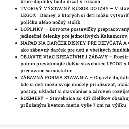
ktoré doplnky budú držať v rukách
TVORIVÝ VÝSTAVNÝ KÚSOK DO IZBY – V stavebn
LEGO® ǀ Disney, z ktorých si deti môžu vytvoriť
poličku alebo nočný stolík
DOPLNKY – Dotvorte postavičky prepracovanými
jedinečné čelenky pre jednotlivých Kakamorov,
NÁPAD NA DARČEK DISNEY PRE DIEVČATÁ A C
ako zábavný darček pre deti a všetkých fanúši
OBJAVTE VIAC KREATÍVNEJ ZÁBAVY – Rozšírte
potom preskúmajte ďalšie stavebnice LEGO® s 
predávané samostatne
ZÁBAVNÁ FORMA STAVANIA – Objavte digitálny 
kde si deti môžu svoje modely približovať, otá
postup, ukladať si stavebnice a zároveň rozvíja
ROZMERY – Stavebnica zo 407 dielikov obsahuj
priloženým kvetom meria vyše 7 cm na výšku, 