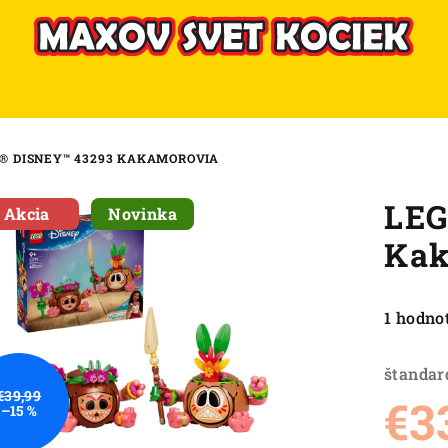
® DISNEY™ 43293 KAKAMOROVIA
LEG
Akcia
Novinka
Kak
Priemer
1 hodno
hodnote
produkt
štandar
je
€39,99
€3
–15 %
5,0
z