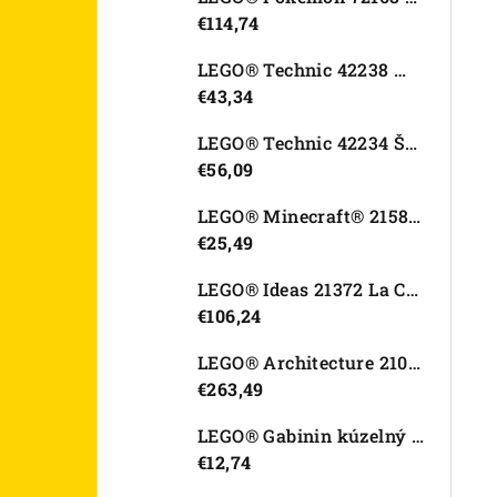
€114,74
LEGO® Technic 42238 Motorka Ducati Desmo450 MX Factory
€43,34
LEGO® Technic 42234 Športové auto Dodge Viper GTS-R
€56,09
LEGO® Minecraft® 21582 Kurací džokej
€25,49
LEGO® Ideas 21372 La Catrina
€106,24
LEGO® Architecture 21067 Tower Bridge
€263,49
LEGO® Gabinin kúzelný domček 11212 Záhradný domček Víly mačičky
€12,74