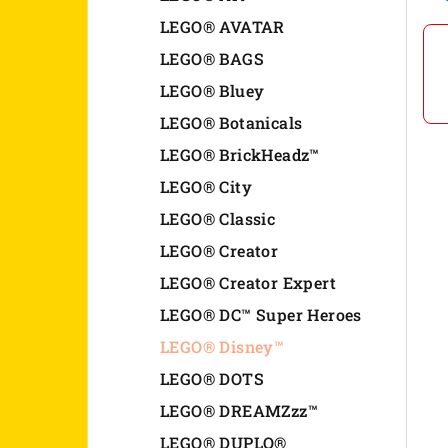
n
LEGO® AVATAR
LEGO® BAGS
e
LEGO® Bluey
l
LEGO® Botanicals
LEGO® BrickHeadz™
LEGO® City
LEGO® Classic
LEGO® Creator
LEGO® Creator Expert
LEGO® DC™ Super Heroes
LEGO® Disney™
LEGO® DOTS
LEGO® DREAMZzz™
LEGO® DUPLO®