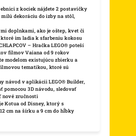
ici z kociek nájdete 2 postavičky
 milú dekoráciu do izby na stôl,
 doplnkami, ako je oštep, kvet či
 ktoré im ladia k sfarbeniu kokosu
HLAPCOV – Hračka LEGO® poteší
kov filmov Vaiana od 9 rokov
 modelom existujúcu zbierku a
filmovou tematikou, ktoré sú
návod v aplikácii LEGO® Builder,
čať pomocou 3D návodu, sledovať
ť nové zručnosti
e Kotua od Disney, ktorý s
12 cm na šírku a 9 cm do hĺbky