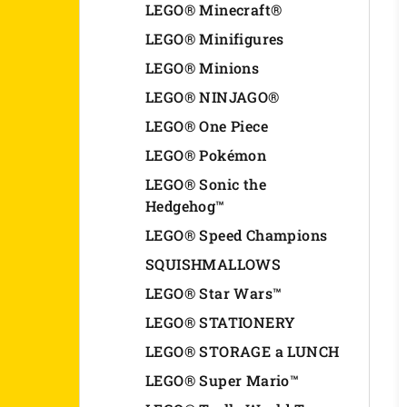
LEGO® Minecraft®
LEGO® Minifigures
LEGO® Minions
LEGO® NINJAGO®
LEGO® One Piece
LEGO® Pokémon
LEGO® Sonic the
Hedgehog™
LEGO® Speed Champions
SQUISHMALLOWS
LEGO® Star Wars™
LEGO® STATIONERY
LEGO® STORAGE a LUNCH
LEGO® Super Mario™