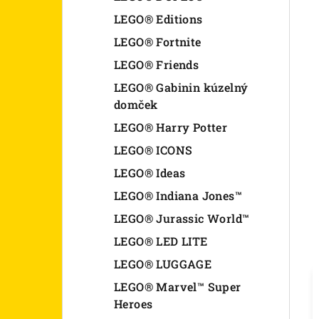
LEGO® Editions
LEGO® Fortnite
LEGO® Friends
LEGO® Gabinin kúzelný
domček
LEGO® Harry Potter
LEGO® ICONS
LEGO® Ideas
LEGO® Indiana Jones™
LEGO® Jurassic World™
LEGO® LED LITE
LEGO® LUGGAGE
LEGO® Marvel™ Super
Heroes