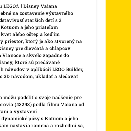
ou LEGO® ǀ Disney Vaiana
trebné na zostavenie výstavného
tavivosť starších detí s 2
 Kotuom a jeho priateľom
vet alebo oštep a keď im
ý priestor, ktorý je ako stvorený na
Disney pre dievčatá a chlapcov
o Vianoce a skvelo zapadne do
isney, ktoré sú predávané
ch návodov v aplikácii LEGO Builder,
ť s 3D návodom, ukladať a sledovať
ôžu podeliť o svoje nadšenie pre
ovia (43293) podľa filmu Vaiana od
raní a vystavení
dynamické pózy s Kotuom a jeho
kám nastavia ramená a rozhodnú sa,