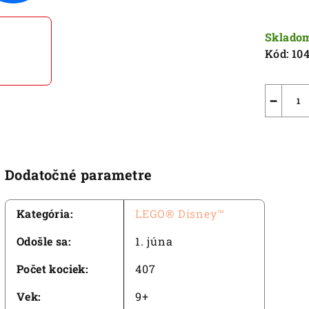
5
Jednot
hviezdič
cena:
Sklado
Kód:
10
−
Dodatočné parametre
Kategória
:
LEGO® Disney™
Odošle sa
:
1. júna
Počet kociek
:
407
Vek
:
9+