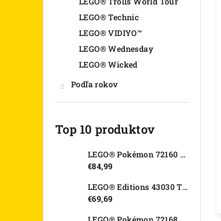
LEGO® Trolls World Tour
LEGO® Technic
LEGO® VIDIYO™
LEGO® Wednesday
LEGO® Wicked
Podľa rokov
Top 10 produktov
LEGO® Pokémon 72160 Arcanine
€84,99
LEGO® Editions 43030 Tajná skrýša Olivie Rodrigo
€69,69
LEGO® Pokémon 72168 Rayquaza