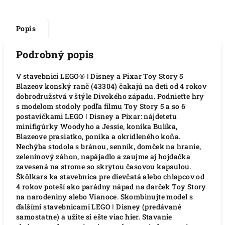
Popis
Podrobný popis
V stavebnici LEGO® ǀ Disney a Pixar Toy Story 5
Blazeov konský ranč (43304) čakajú na deti od 4 rokov
dobrodružstvá v štýle Divokého západu. Podnieťte hry
s modelom stodoly podľa filmu Toy Story 5 a so 6
postavičkami LEGO ǀ Disney a Pixar: nájdetetu
minifigúrky Woodyho a Jessie, koníka Bulíka,
Blazeove prasiatko, poníka a okrídleného koňa.
Nechýba stodola s bránou, senník, domček na hranie,
zeleninový záhon, napájadlo a zaujme aj hojdačka
zavesená na strome so skrytou časovou kapsulou.
Škôlkars ka stavebnica pre dievčatá alebo chlapcov od
4 rokov poteší ako parádny nápad na darček Toy Story
na narodeniny alebo Vianoce. Skombinujte model s
ďalšími stavebnicami LEGO ǀ Disney (predávané
samostatne) a užite si ešte viac hier. Stavanie