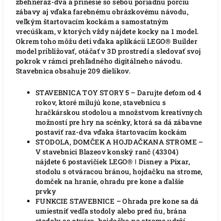
zbehneraz-dva a prinesie so sebou poriadnu porciu
zábavy aj vďaka farebnému obrázkovému návodu,
veľkým štartovacím kockám a samostatným
vrecúškam, v ktorých vždy nájdete kocky na 1 model.
Okrem toho môžu deti vďaka aplikácii LEGO® Builder
model približovať, otáčať v 3D prostredí a sledovať svoj
pokrok v rámci prehľadného digitálneho návodu.
Stavebnica obsahuje 209 dielikov.
STAVEBNICA TOY STORY 5 – Darujte deťom od 4
rokov, ktoré milujú kone, stavebnicu s
hračkárskou stodolou a množstvom kreatívnych
možností pre hry na scénky, ktorá sa dá zábavne
postaviť raz-dva vďaka štartovacím kockám
STODOLA, DOMČEK A HOJDAČKANA STROME –
V stavebnici Blazeov konský ranč (43304)
nájdete 6 postavičiek LEGO® ǀ Disney a Pixar,
stodolu s otváracou bránou, hojdačku na strome,
domček na hranie, ohradu pre kone a ďalšie
prvky
FUNKCIE STAVEBNICE – Ohrada pre kone sa dá
umiestniť vedľa stodoly alebo pred ňu, brána
stodoly sa otvára, hojdačka na strome udrží