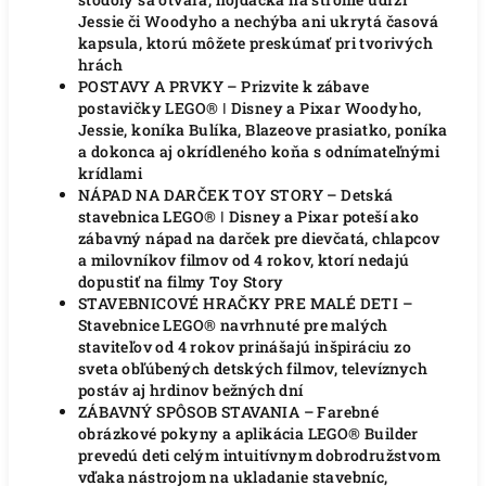
Jessie či Woodyho a nechýba ani ukrytá časová
kapsula, ktorú môžete preskúmať pri tvorivých
hrách
POSTAVY A PRVKY – Prizvite k zábave
postavičky LEGO® ǀ Disney a Pixar Woodyho,
Jessie, koníka Bulíka, Blazeove prasiatko, poníka
a dokonca aj okrídleného koňa s odnímateľnými
krídlami
NÁPAD NA DARČEK TOY STORY – Detská
stavebnica LEGO® ǀ Disney a Pixar poteší ako
zábavný nápad na darček pre dievčatá, chlapcov
a milovníkov filmov od 4 rokov, ktorí nedajú
dopustiť na filmy Toy Story
STAVEBNICOVÉ HRAČKY PRE MALÉ DETI –
Stavebnice LEGO® navrhnuté pre malých
staviteľov od 4 rokov prinášajú inšpiráciu zo
sveta obľúbených detských filmov, televíznych
postáv aj hrdinov bežných dní
ZÁBAVNÝ SPÔSOB STAVANIA – Farebné
obrázkové pokyny a aplikácia LEGO® Builder
prevedú deti celým intuitívnym dobrodružstvom
vďaka nástrojom na ukladanie stavebníc,