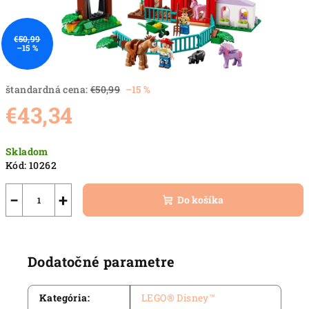
€50,99
–15 %
štandardná cena:
€50,99
–15 %
€43,34
Jednotková
Skladom
cena:
Kód:
10262
−
+
Do košíka
Dodatočné parametre
Kategória
:
LEGO® Disney™