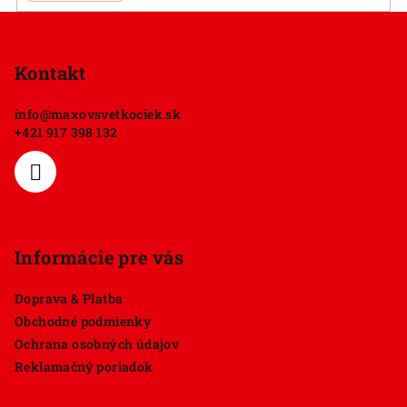
Z
á
p
Kontakt
ä
info
@
maxovsvetkociek.sk
t
+421 917 398 132
i
e
Informácie pre vás
Doprava & Platba
Obchodné podmienky
Ochrana osobných údajov
Reklamačný poriadok