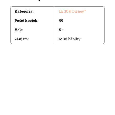
Kategória
:
LEGO® Disney™
Počet kociek
:
99
Vek
:
5 +
Záujem
:
Mini bábiky