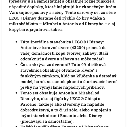
(predávajú sa samostatne) a obsahuje rôzne funkcie a
nápadité doplnky, ktoré inšpirujú k nekonečným hrám.
Vzrušujúce postavy a scény Tento čarovný set zo série
LEGO ǀ Disney dostane deti rýchlo do hry vďaka 2
mikrobábikám – Mirabel a Antonio od Disneyho – a aj
kapybare, jaguárovi, žabe a
Táto špeciálna stavebnica LEGO® ǀ Disney:
Antoniove čarovné dvere (43200) prinesú do
vašej domácnosti kopu tvorivej zábavy.
Stačí
odomknúť a dvere a zábava sa môže začať!
Čo sa skrýva za dverami?
Táto 99-dieliková
stavebnica obsahuje otváracie „dvere“ s
funkčným zámkom, kľúč na kľúčenke a ústredný
model, hárok so samolepkami a štartovacie herné
prvky na vymýšľanie nápaditých príbehov.
Tento set obsahuje Antonia a Mirabel od
Disneyho, ako aj figúrky LEGO® Chispi a
Parceho, takže je ako stvorený na nápadité
dobrodružstvá, a to či už sólo, alebo v spojení s
inými stavebnicami Encanto alebo Disney
(predávajú sa samostatne).
Každý fanúšik filmu Encanto od Disneyho vo