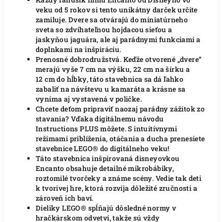
veku od 5 rokov si tento unikátny darček určite
zamiluje. Dvere sa otvárajú do miniatúrneho
sveta so zdvíhateľnou hojdacou sieťou a
jaskyňou jaguára, ale aj parádnymi funkciami a
doplnkami na inšpiráciu.
Prenosné dobrodružstvá. Keďže otvorené „dvere“
merajú vyše 7 cm na výšku, 22 cm na šírku a
12 cm do hĺbky, táto stavebnica sa dá ľahko
zabaliť na návštevu u kamaráta a krásne sa
vyníma aj vystavená v poličke.
Chcete deťom pripraviť naozaj parádny zážitok zo
stavania? Vďaka digitálnemu návodu
Instructions PLUS môžete. S intuitívnymi
režimami priblíženia, otáčania a ducha prenesiete
stavebnice LEGO® do digitálneho veku!
Táto stavebnica inšpirovaná disneyovkou
Encanto obsahuje detailné mikrobábiky,
roztomilé tvorčeky a známe scény. Vedie tak deti
k tvorivej hre, ktorá rozvíja dôležité zručnosti a
zároveň ich baví.
Dieliky LEGO® spĺňajú dôsledné normy v
hračkárskom odvetví, takže sú vždy