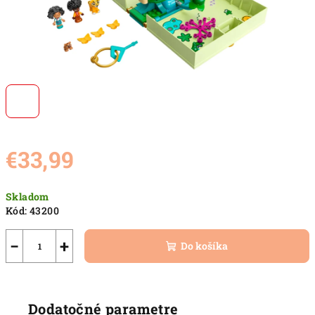
€33,99
Jednotková
Skladom
cena:
Kód:
43200
−
+
Do košíka
Dodatočné parametre