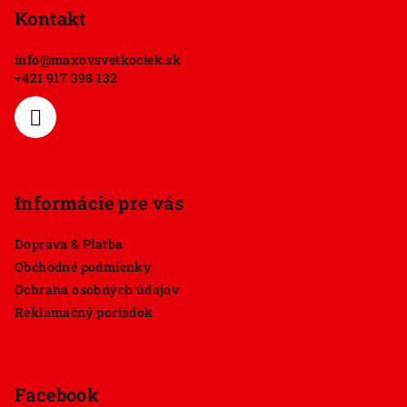
p
Kontakt
ä
info
@
maxovsvetkociek.sk
t
+421 917 398 132
i
e
Informácie pre vás
Doprava & Platba
Obchodné podmienky
Ochrana osobných údajov
Reklamačný poriadok
Facebook