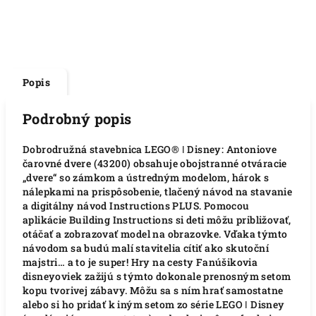
Popis
Podrobný popis
Dobrodružná stavebnica LEGO® ǀ Disney: Antoniove
čarovné dvere (43200) obsahuje obojstranné otváracie
„dvere“ so zámkom a ústredným modelom, hárok s
nálepkami na prispôsobenie, tlačený návod na stavanie
a digitálny návod Instructions PLUS. Pomocou
aplikácie Building Instructions si deti môžu približovať,
otáčať a zobrazovať model na obrazovke. Vďaka týmto
návodom sa budú malí stavitelia cítiť ako skutoční
majstri… a to je super! Hry na cesty Fanúšikovia
disneyoviek zažijú s týmto dokonale prenosným setom
kopu tvorivej zábavy. Môžu sa s ním hrať samostatne
alebo si ho pridať k iným setom zo série LEGO ǀ Disney