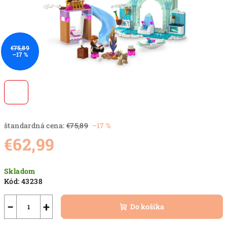
€75,89
–17 %
štandardná cena:
€75,89
–17 %
€62,99
Jednotková
Skladom
cena:
Kód:
43238
−
+
Do košíka