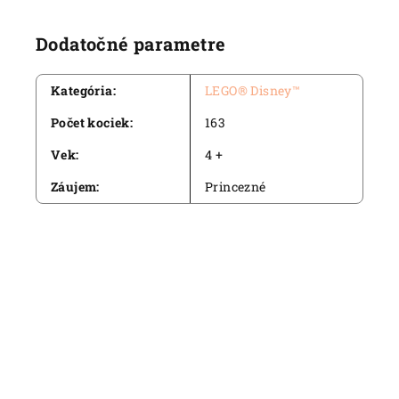
Dodatočné parametre
Kategória
:
LEGO® Disney™
Počet kociek
:
163
Vek
:
4 +
Záujem
:
Princezné