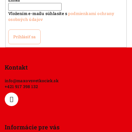
Vložením e-mailu súhlasíte s
podmienkami ochrany
osobných údajov
Prihlásiť sa
Z
á
p
Kontakt
ä
info
@
maxovsvetkociek.sk
t
+421 917 398 132
i
e
Informácie pre vás