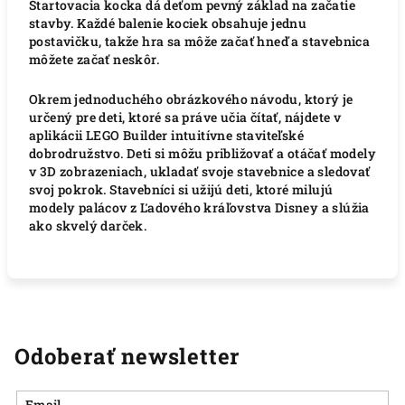
Štartovacia kocka dá deťom pevný základ na začatie
stavby.
Každé balenie kociek obsahuje jednu
postavičku, takže hra sa môže začať hneď a stavebnica
môžete začať neskôr.
Okrem jednoduchého obrázkového návodu, ktorý je
určený pre deti, ktoré sa práve učia čítať, nájdete v
aplikácii LEGO Builder intuitívne staviteľské
dobrodružstvo.
Deti si môžu približovať a otáčať modely
v 3D zobrazeniach, ukladať svoje stavebnice a sledovať
svoj pokrok.
Stavebníci si užijú deti, ktoré milujú
modely palácov z Ľadového kráľovstva Disney a slúžia
ako skvelý darček.
Odoberať newsletter
Email