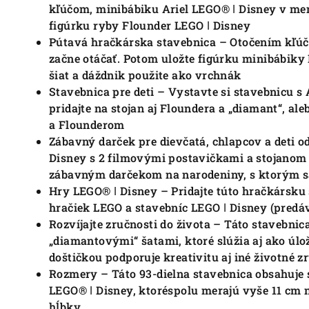
kľúčom, minibábiku Ariel LEGO® ǀ Disney v me
figúrku ryby Flounder LEGO ǀ Disney
Pútavá hračkárska stavebnica – Otočením kľúča 
začne otáčať. Potom uložte figúrku minibábiky
šiat a dáždnik použite ako vrchnák
Stavebnica pre deti – Vystavte si stavebnicu s A
pridajte na stojan aj Floundera a „diamant“, ale
a Flounderom
Zábavný darček pre dievčatá, chlapcov a deti o
Disney s 2 filmovými postavičkami a stojanom 
zábavným darčekom na narodeniny, s ktorým sa
Hry LEGO® ǀ Disney – Pridajte túto hračkársku 
hračiek LEGO a stavebníc LEGO ǀ Disney (predá
Rozvíjajte zručnosti do života – Táto stavebni
„diamantovými“ šatami, ktoré slúžia aj ako úlož
doštičkou podporuje kreativitu aj iné životné 
Rozmery – Táto 93-dielna stavebnica obsahuje 
LEGO® ǀ Disney, ktoréspolu merajú vyše 11 cm 
hĺbky