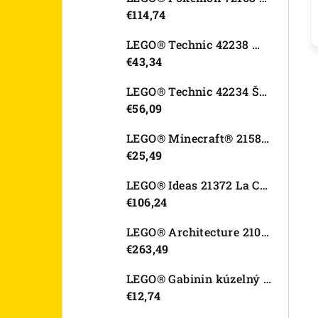
€114,74
LEGO® Technic 42238 Motorka Ducati Desmo450 MX Factory
€43,34
LEGO® Technic 42234 Športové auto Dodge Viper GTS-R
€56,09
LEGO® Minecraft® 21582 Kurací džokej
€25,49
LEGO® Ideas 21372 La Catrina
€106,24
LEGO® Architecture 21067 Tower Bridge
€263,49
LEGO® Gabinin kúzelný domček 11212 Záhradný domček Víly mačičky
€12,74