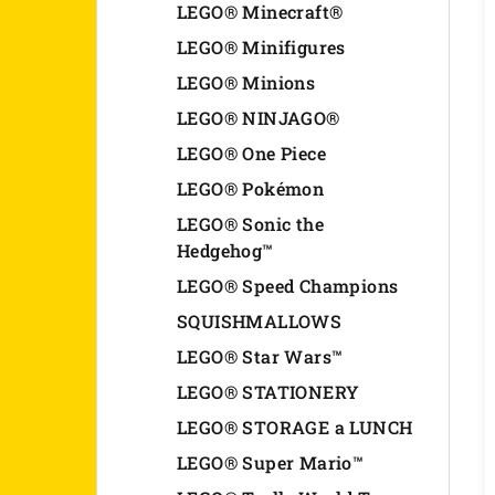
LEGO® Minecraft®
LEGO® Minifigures
LEGO® Minions
LEGO® NINJAGO®
LEGO® One Piece
LEGO® Pokémon
LEGO® Sonic the
Hedgehog™
LEGO® Speed Champions
SQUISHMALLOWS
LEGO® Star Wars™
LEGO® STATIONERY
LEGO® STORAGE a LUNCH
LEGO® Super Mario™