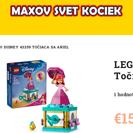
® DISNEY 43259 TOČIACA SA ARIEL
LEG
Toč
Priemer
1 hodno
hodnote
produkt
€1
je
5,0
z
Jednot