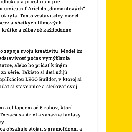
idličkou a priestorom pre
u umiestniť Ariel do „diamantových“
ukrytá. Tento zostaviteľný model
pcov a všetkých filmových
na krátke a zábavné každodenné
to zapoja svoju kreativitu. Model im
redstavivosť počas vymýšľania
atne, alebo ho pridať k iným
 série. Takisto si deti užijú
aplikáciou LEGO Builder, v ktorej si
dať si stavebnice a sledovať svoj
ám a chlapcom od 5 rokov, ktorí
 Točiaca sa Ariel a zábavné fantasy
ey
ica obsahuje stojan s gramofónom a