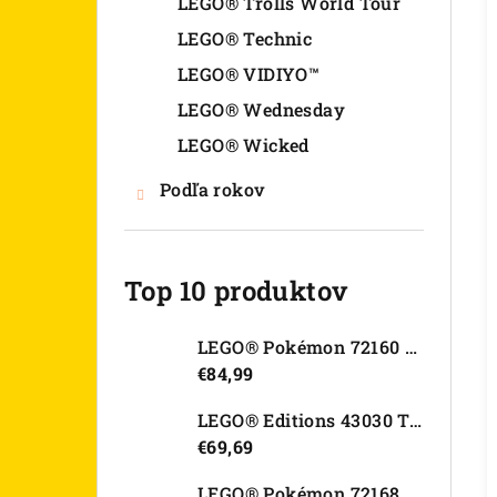
LEGO® Trolls World Tour
LEGO® Technic
LEGO® VIDIYO™
LEGO® Wednesday
LEGO® Wicked
Podľa rokov
Top 10 produktov
LEGO® Pokémon 72160 Arcanine
€84,99
LEGO® Editions 43030 Tajná skrýša Olivie Rodrigo
€69,69
LEGO® Pokémon 72168 Rayquaza