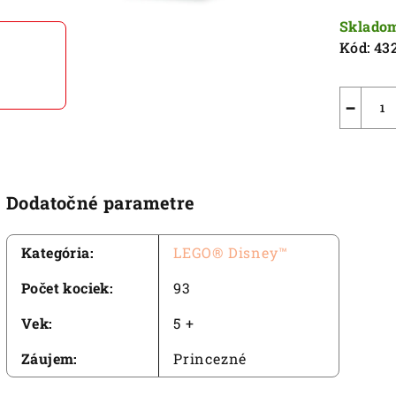
5
cena:
Sklado
hviezdič
Kód:
43
−
Dodatočné parametre
Kategória
:
LEGO® Disney™
Počet kociek
:
93
Vek
:
5 +
Záujem
:
Princezné