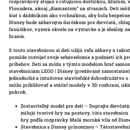
rozprávkový stojan s rotujúcou doštičkou, kľúčom, v
Floundera, akoaj „diamantom“ na stranách. Deti môž
šiat s dáždnikom ako vrchnákom, aby bola bezpečne 
Disney bude zábavným darčekom pre dievčatá, chla
fanúšikov, vyzerá skvele na výstavke a je ideálny 
hranie.
S touto stavebnicou si deti užijú veľa zábavy a takis
pomôže rozvíjať svoje sebavedomie a podnieti ich p
príbehov. Deti sa môžu s týmto modelom hrať samost
stavebniciam LEGO ǀ Disney (predávané samostatne) zo
jednoduché a intuitívne staviteľské dobrodružstvo s 
môžu približovať a otáčať modely v 3D rozhraní, ukla
pokrok.
Zostaviteľný model pre deti – Doprajte dievčat
milujú tvorivé hry na postavy, túto stavebnicu
hry podľa rozprávky Malá morská víla od Disn
Stavebnica s Disney princeznou – Tátostavebn