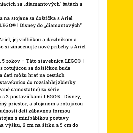
niacich sa „diamantových“ šatách a
na stojane sa doštička s Ariel
 LEGO® ǀ Disney do „diamantových“
riel, jej vidličkou a dáždnikom a
bo si zinscenujte nové príbehy s Ariel
d 5 rokov – Táto stavebnica LEGO® ǀ
s rotujúcou sa doštičkou bude
 deti môžu hrať na cestách
stavebnicu do rozsiahlej zbierky
vané samostatne) zo série
ca s 2 postavičkami LEGO® ǀ Disney,
ný priestor, a stojanom s rotujúcou
zručnosti detí zábavnou formou
stojan s minibábikou postavy
na výšku, 6 cm na šírku a 5 cm do