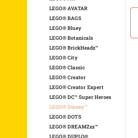
n
LEGO® AVATAR
LEGO® BAGS
e
LEGO® Bluey
l
LEGO® Botanicals
LEGO® BrickHeadz™
LEGO® City
LEGO® Classic
LEGO® Creator
LEGO® Creator Expert
LEGO® DC™ Super Heroes
LEGO® Disney™
LEGO® DOTS
LEGO® DREAMZzz™
LEGO® DUPLO®