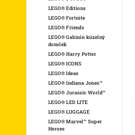
LEGO® Editions
LEGO® Fortnite
LEGO® Friends
LEGO® Gabinin kúzelný
domček
LEGO® Harry Potter
LEGO® ICONS
LEGO® Ideas
LEGO® Indiana Jones™
LEGO® Jurassic World™
LEGO® LED LITE
LEGO® LUGGAGE
LEGO® Marvel™ Super
Heroes