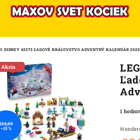
® DISNEY 43273 ĽADOVÉ KRÁĽOVSTVO ADVENTNÝ KALENDÁR 2025
LEG
Akcia
Ľad
Adv
Priemer
1 hodno
hodnote
€33,99
produkt
štandar
–15 %
je