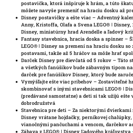
postavička, ktorá inšpiruje k hrám, a túto š
môžete navyše premeniť na hraciu dosku až pre 
Disney postavičky a ešte viac – Adventný kale
Anny, Kristoffa, Olafa a Svena LEGO® ǀ Disney,
Disney, miniatúrny hrad Arendelle a ľadový kr
Fantasy stavebnica, hracia doska a spinner –
LEGO® ǀ Disney sa premení na hraciu dosku so
postavami, takže až 5 hráčov sa môže hrať spo
Darček Disney pre dievčatá od 5 rokov – Táto 
a všetkých fanúšikov bude zábavným tipom na
darček pre fanúšikov Disney, ktorý bude zaru
Vymýšľajte ešte viac príbehov – Zostaviteľné h
skombinovať s inými stavebnicami LEGO® ǀ Di
(predávané samostatne) a deti si tak užijú ešte
dobrodružstvá
Stavebnica pre deti – Za niektorými dvierkami 
Disney vrátane hojdačky, perníkovej chalúpky,
vianočnými pančuchami a vencom, darčekov a
Zábava z LEGO® ǀ Disney Ľadového kráľovstva 