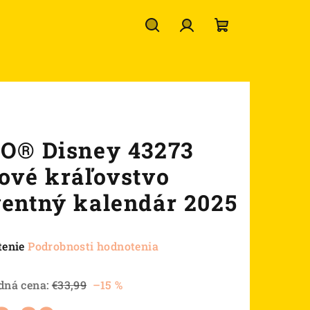
Hľadať
Prihlásenie
Nákupný
košík
O® Disney 43273
ové kráľovstvo
entný kalendár 2025
né
tenie
Podrobnosti hodnotenia
nie
u
dná cena:
€33,99
–15 %