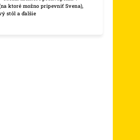
e (na ktoré možno pripevniť Svena),
ý stôl a ďalšie