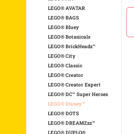
n
LEGO® AVATAR
LEGO® BAGS
e
LEGO® Bluey
l
LEGO® Botanicals
LEGO® BrickHeadz™
LEGO® City
LEGO® Classic
LEGO® Creator
LEGO® Creator Expert
LEGO® DC™ Super Heroes
LEGO® Disney™
LEGO® DOTS
LEGO® DREAMZzz™
LEGO® DUPLO®