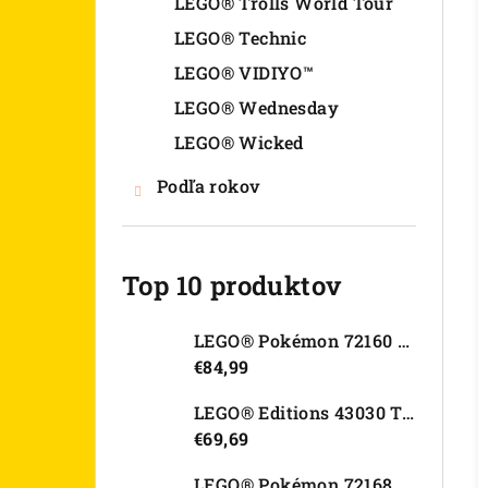
LEGO® Trolls World Tour
LEGO® Technic
LEGO® VIDIYO™
LEGO® Wednesday
LEGO® Wicked
Podľa rokov
Top 10 produktov
LEGO® Pokémon 72160 Arcanine
€84,99
LEGO® Editions 43030 Tajná skrýša Olivie Rodrigo
€69,69
LEGO® Pokémon 72168 Rayquaza