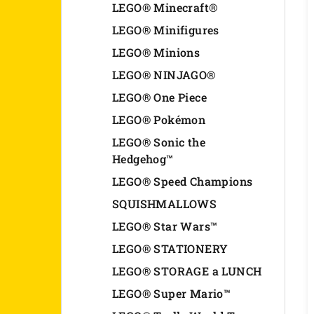
LEGO® Minecraft®
LEGO® Minifigures
LEGO® Minions
LEGO® NINJAGO®
LEGO® One Piece
LEGO® Pokémon
LEGO® Sonic the
Hedgehog™
LEGO® Speed Champions
SQUISHMALLOWS
LEGO® Star Wars™
LEGO® STATIONERY
LEGO® STORAGE a LUNCH
LEGO® Super Mario™