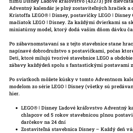
filmu Disney Ľadové kráľovstvo (43273) pre dievčatá
Adventný kalendár je plný zostaviteľných hračiek a
Kristoffa LEGO® ǀ Disney, postavičky LEGO ǀ Disney 
mačiatok LEGO ǀ Disney. Za každými dvierkami sa sk
miniatúrny model, ktorý dodá vašim dňom dávku čar
Po zábavnomstavaní sa z tejto stavebnice stane hrac
napínavé dobrodružstvo s postavičkami, počas ktor
Deti, ktoré milujú tvorivé stavebnice LEGO a obdobi
zábavy každýdeň spolu s fantastickými postavami z
Po sviatkoch môžete kúsky v tomto Adventnom kale
modelom zo série LEGO ǀ Disney (všetky sú predávané
hier.
LEGO® ǀ Disney Ľadové kráľovstvo Adventný ka
chlapcov od 5 rokov stavebnicou plnou postavič
darčekov na 24 dní
Zostaviteľná stavebnica Disney – Každý deň vá