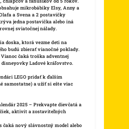
, chlapcov a fanúšikov od 5 rokov.
 obsahuje mikrobábiky Elsy, Anny a
Olafa a Svena a 2 postavičky
rýva jedna postavička alebo iná
ovnej sviatočnej nálady.
ia doska, ktorá vezme deti na
ého budú zbierať vianočné poklady.
e Vianoc čaká troška adventnej
 disneyovky Ladové kráľovstvo.
ndári LEGO pridať k ďalším
 samostatne) a užiť si ešte viac
lendár 2025 – Prekvapte dievčatá a
iek, aktivít a zostaviteľných
s čaká nový slávnostný model alebo