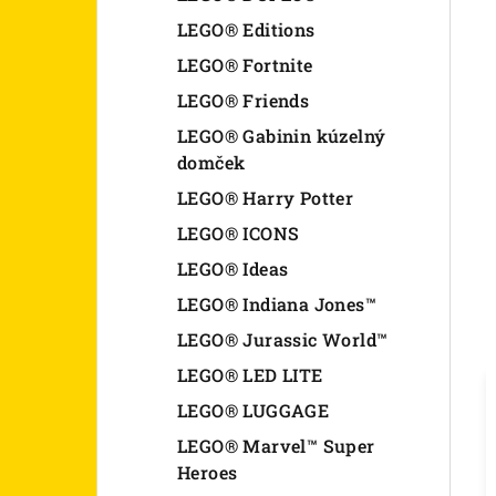
LEGO® Editions
LEGO® Fortnite
LEGO® Friends
LEGO® Gabinin kúzelný
domček
LEGO® Harry Potter
LEGO® ICONS
LEGO® Ideas
LEGO® Indiana Jones™
LEGO® Jurassic World™
LEGO® LED LITE
LEGO® LUGGAGE
LEGO® Marvel™ Super
Heroes