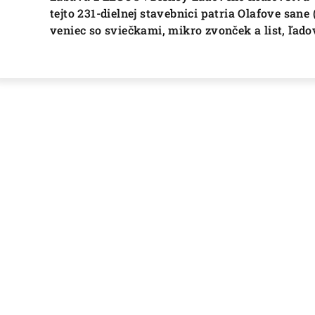
tejto 231-dielnej stavebnici patria Olafove san
veniec so sviečkami, mikro zvonček a list, ľadov