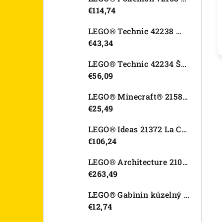
€114,74
LEGO® Technic 42238 Motorka Ducati Desmo450 MX Factory
€43,34
LEGO® Technic 42234 Športové auto Dodge Viper GTS-R
€56,09
LEGO® Minecraft® 21582 Kurací džokej
€25,49
LEGO® Ideas 21372 La Catrina
€106,24
LEGO® Architecture 21067 Tower Bridge
€263,49
LEGO® Gabinin kúzelný domček 11212 Záhradný domček Víly mačičky
€12,74