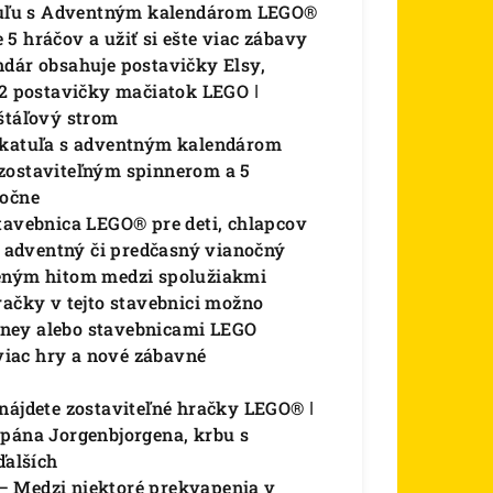
katuľu s Adventným kalendárom LEGO®
5 hráčov a užiť si ešte viac zábavy
ndár obsahuje postavičky Elsy,
 2 postavičky mačiatok LEGO ǀ
ištáľový strom
 Škatuľa s adventným kalendárom
 zostaviteľným spinnerom a 5
ločne
stavebnica LEGO® pre deti, chlapcov
 adventný či predčasný vianočný
čeným hitom medzi spolužiakmi
račky v tejto stavebnici možno
sney alebo stavebnicami LEGO
 viac hry a nové zábavné
nájdete zostaviteľné hračky LEGO® ǀ
 pána Jorgenbjorgena, krbu s
ďalších
– Medzi niektoré prekvapenia v