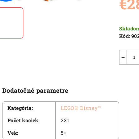
€2
5,0
z
5
Jednot
hviezdič
cena:
Sklado
Kód:
90
−
Dodatočné parametre
Kategória
:
LEGO® Disney™
Počet kociek
:
231
Vek
:
5+