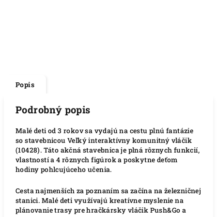
Popis
Podrobný popis
Malé deti od 3 rokov sa vydajú na cestu plnú fantázie
so stavebnicou Veľký interaktívny komunitný vláčik
(10428). Táto akčná stavebnica je plná rôznych funkcií,
vlastností a 4 rôznych figúrok a poskytne deťom
hodiny pohlcujúceho učenia.
Cesta najmenších za poznaním sa začína na železničnej
stanici. Malé deti využívajú kreatívne myslenie na
plánovanie trasy pre hračkársky vláčik Push&Go a