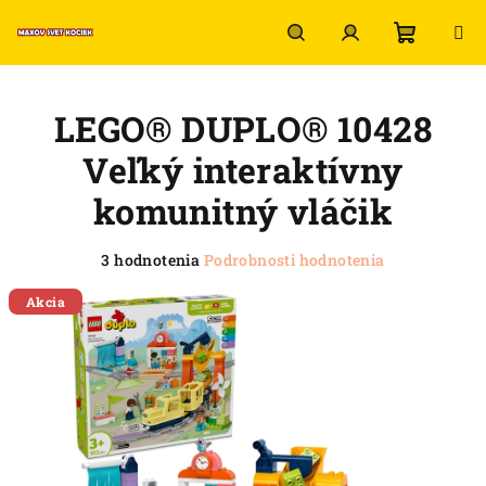
Prejsť
na
obsah
Nákup
Hľadať
Prihlásenie
LEGO® DUPLO® 10428
košík
Veľký interaktívny
komunitný vláčik
Priemerné
3 hodnotenia
Podrobnosti hodnotenia
hodnotenie
produktu
Akcia
je
5,0
z
5
hviezdičiek.