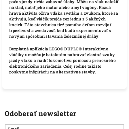
počas jazdy riešia zábavné úlohy. Môžu na vlak naložiť
náklad, nabiť jeho motor alebo umyť vagóny. Každá
hravá aktivita ožíva vďaka svetlám a zvukom, ktoré sa
aktivujú, keď vláčik prejde cez jednu z 5 akčných
kociek. Táto stavebnica tiež pomáha deťom rozvíjať
trpezlivosť a zvedavosť, keď budú experimentovať s
novými spôsobmi stavania železničnej dráhy.
Bezplatná aplikácia LEGO® DUPLO® Interaktívne
vláčiky umožňuje batoľatám nahrávať vlastné zvuky
jazdy vlaku a riadiť lokomotívu pomocou prenosného
elektronického zariadenia. Celej rodine takisto
poskytne inšpiráciu na alternatívne stavby.
Odoberať newsletter
Email