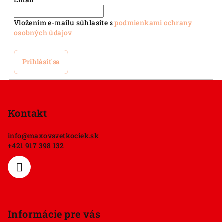
Vložením e-mailu súhlasíte s
podmienkami ochrany
osobných údajov
Prihlásiť sa
Z
á
p
Kontakt
ä
info
@
maxovsvetkociek.sk
t
+421 917 398 132
i
e
Informácie pre vás