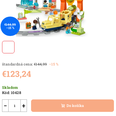
€144,99
–15 %
štandardná cena:
€144,99
–15 %
€123,24
Jednotková
Skladom
cena:
Kód:
10428
−
+
Do košíka