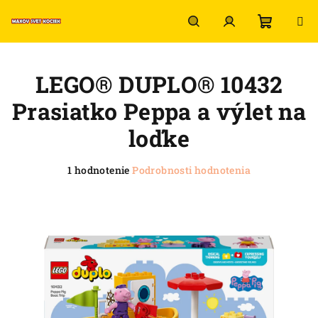
Prejsť
na
obsah
Nákup
Hľadať
Prihlásenie
LEGO® DUPLO® 10432
košík
Prasiatko Peppa a výlet na
loďke
Priemerné
1 hodnotenie
Podrobnosti hodnotenia
hodnotenie
produktu
je
5,0
z
5
hviezdičiek.