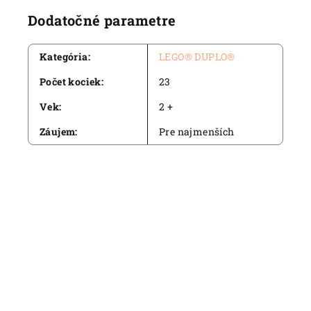
Dodatočné parametre
Kategória
:
LEGO® DUPLO®
Počet kociek
:
23
Vek
:
2 +
Záujem
:
Pre najmenších