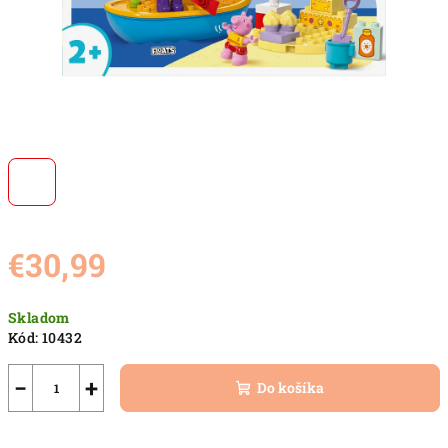
€30,99
Jednotková
Skladom
cena:
Kód:
10432
−
+
Do košíka