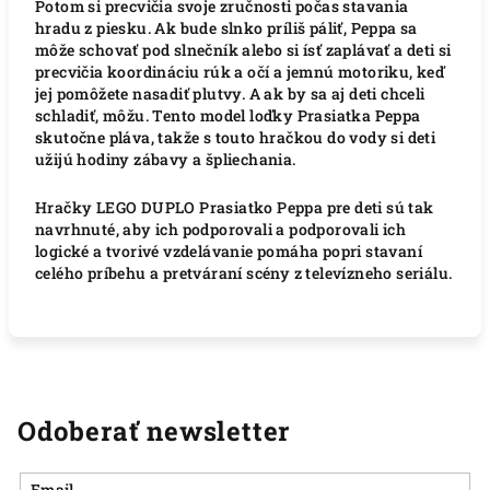
Potom si precvičia svoje zručnosti počas stavania
hradu z piesku. Ak bude slnko príliš páliť, Peppa sa
môže schovať pod slnečník alebo si ísť zaplávať a deti si
precvičia koordináciu rúk a očí a jemnú motoriku, keď
jej pomôžete nasadiť plutvy. A ak by sa aj deti chceli
schladiť, môžu. Tento model loďky Prasiatka Peppa
skutočne pláva, takže s touto hračkou do vody si deti
užijú hodiny zábavy a špliechania.
Hračky LEGO DUPLO Prasiatko Peppa pre deti sú tak
navrhnuté, aby ich podporovali a podporovali ich
logické a tvorivé vzdelávanie pomáha popri stavaní
celého príbehu a pretváraní scény z televízneho seriálu.
Odoberať newsletter
Email