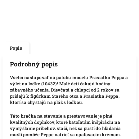
Popis
Podrobný popis
Všetci nastupovať na palubu modelu Prasiatko Peppa a
výlet na loďke (10432)! Malé deti čakajú hodiny
zábavného učenia. Dievčatá a chlapci od 2 rokov sa
pridajú k figúrkam Starého otca a Prasiatka Peppa,
ktorí sa chystajú na pláž s loďkou.
Táto hračka na stavanie a prestavovanie je plná
kvalitných doplnkov, ktoré batoľatám inšpiráciu na
vymýšľanie príbehov. stačí, než sa pustí do hľadania
mušlí pomôže Peppe natrieť sa opaľovacím krémom.