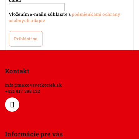
Vložením e-mailu súhlasíte s
podmienkami ochrany
osobných údajov
Prihlásiť sa
Z
á
p
Kontakt
ä
info
@
maxovsvetkociek.sk
t
+421 917 398 132
i
e
Informácie pre vás