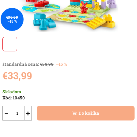
€39,99
–15 %
štandardná cena:
€39,99
–15 %
€33,99
Jednotková
Skladom
cena:
Kód:
10450
−
+
Do košíka