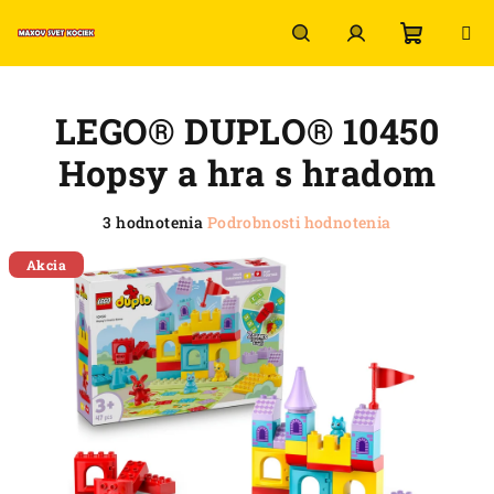
Prejsť
na
obsah
Nákup
Hľadať
Prihlásenie
LEGO® DUPLO® 10450
košík
Hopsy a hra s hradom
Priemerné
3 hodnotenia
Podrobnosti hodnotenia
hodnotenie
produktu
Akcia
je
5,0
z
5
hviezdičiek.