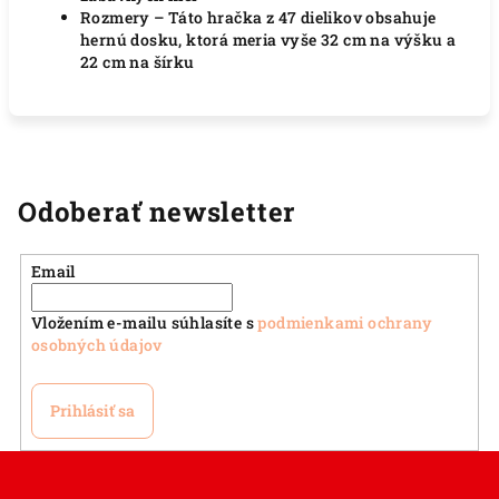
Rozmery – Táto hračka z 47 dielikov obsahuje
hernú dosku, ktorá meria vyše 32 cm na výšku a
22 cm na šírku
Odoberať newsletter
Email
Vložením e-mailu súhlasíte s
podmienkami ochrany
osobných údajov
Prihlásiť sa
Z
á