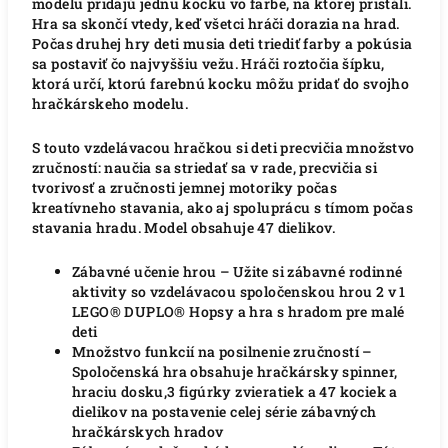
modelu pridajú jednu kocku vo farbe, na ktorej pristáli.
Hra sa skončí vtedy, keď všetci hráči dorazia na hrad.
Počas druhej hry deti musia deti triediť farby a pokúsia
sa postaviť čo najvyššiu vežu. Hráči roztočia šípku,
ktorá určí, ktorú farebnú kocku môžu pridať do svojho
hračkárskeho modelu.
S touto vzdelávacou hračkou si deti precvičia množstvo
zručností: naučia sa striedať sa v rade, precvičia si
tvorivosť a zručnosti jemnej motoriky počas
kreatívneho stavania, ako aj spoluprácu s tímom počas
stavania hradu. Model obsahuje 47 dielikov.
Zábavné učenie hrou – Užite si zábavné rodinné
aktivity so vzdelávacou spoločenskou hrou 2 v 1
LEGO® DUPLO® Hopsy a hra s hradom pre malé
deti
Množstvo funkcií na posilnenie zručností –
Spoločenská hra obsahuje hračkársky spinner,
hraciu dosku,3 figúrky zvieratiek a 47 kociek a
dielikov na postavenie celej série zábavných
hračkárskych hradov