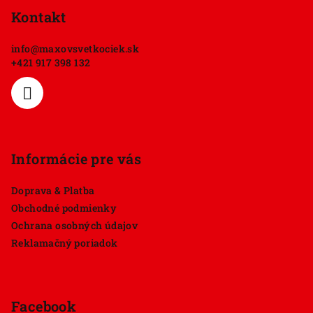
p
Kontakt
ä
info
@
maxovsvetkociek.sk
t
+421 917 398 132
i
e
Informácie pre vás
Doprava & Platba
Obchodné podmienky
Ochrana osobných údajov
Reklamačný poriadok
Facebook