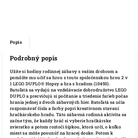
Popis
Podrobný popis
Užite si hodiny rodinnej zábavy s vašim drobcom a
pomôžte mu učiť sa hrou s touto spoločenskou hrou 2 v
1 LEGO DUPLO® Hopsy a hra s hradom (10450).
Batoľatá sa vydajú na vzdelávacie dobrodružstvo LEGO
DUPLO a precvičujú si počítanie a triedenie farieb počas
hrania jednej z dvoch zábavných hier. Batoľatá sa učia
rozpoznávať čísla a farby popri kreatívnom stavaní
hračkárskeho hradu. Táto zábavná rodinná aktivita sa
začne tým, že každý hráč si vyberie hračkárske
zvieratko a potom roztočí šípkou, ktorá určí, o koľko
miest sa môže posunúť na hracej doske. Potom k