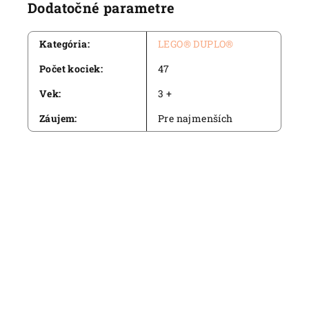
Dodatočné parametre
Kategória
:
LEGO® DUPLO®
Počet kociek
:
47
Vek
:
3 +
Záujem
:
Pre najmenších