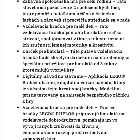
Zábavná spoločenská hra pre celú rodinu – Táto
stavebnica pozostáva z 2 spoločenských hier,
ktoré pomôžu batoľatám učiť sa o číslach a
farbách a zároveň si precvičia striedanie sa v rade
Vzdelávacia hračka pre malé deti – Táto
vzdelávacia hračka pomáha batoľatám učiť sa
striedať, spolupracovať v tíme a takisto rozvíjať
ich zručnosti jemnej motoriky a kreativitu
Darček pre batoľatá – Táto pútavá vzdelávacia
hračka bude skvelým darčekom na narodeniny či
špeciálnu príležitosť pre batoľatá od 3 rokov,
ktoré milujú tvorivé hry
Digitálny návod na stavanie – Aplikácia LEGO®
Builder obsahuje digitálnu verziu návodu, ktorý
je súčasťou tejto kreatívnej hračky. Model bol
prísne testovaný na zaistenie bezpečného zážitku
z hry
Vzdelávacia hračka pre malé deti – Tvorivé
hračky LEGO® DUPLO® pripravujú batoľatá na
vzdelávacie dobrodružstvá, pomáhajú im vo
vývoji raných zručností do života aj
emocionálnom rozvoji prostredníctvom
zábavných hier