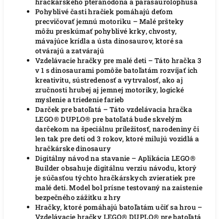
hračkárskeho pteranodona a parasaurolophusa
Pohyblivé časti hračiek pomáhajú deťom
precvičovať jemnú motoriku – Malé pršteky
môžu preskúmať pohyblivé krky, chvosty,
mávajúce krídla a ústa dinosaurov, ktoré sa
otvárajú a zatvárajú
Vzdelávacie hračky pre malé deti – Táto hračka 3
v 1 s dinosaurami pomôže batoľatám rozvíjať ich
kreativitu, sústredenosť a vytrvalosť, ako aj
zručnosti hrubej aj jemnej motoriky, logické
myslenie a triedenie farieb
Darček pre batoľatá – Táto vzdelávacia hračka
LEGO® DUPLO® pre batoľatá bude skvelým
darčekom na špeciálnu príležitosť, narodeniny či
len tak pre deti od 3 rokov, ktoré milujú vozidlá a
hračkárske dinosaury
Digitálny návod na stavanie – Aplikácia LEGO®
Builder obsahuje digitálnu verziu návodu, ktorý
je súčasťou týchto hračkárskych zvieratiek pre
malé deti. Model bol prísne testovaný na zaistenie
bezpečného zážitku z hry
Hračky, ktoré pomáhajú batoľatám učiť sa hrou –
Vzdelávacie hračky LEGO® DUPLO® pre batoľatá