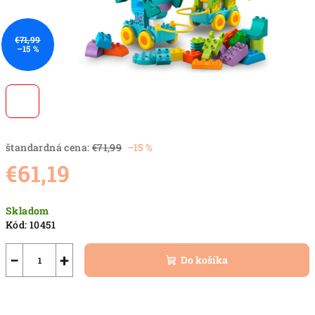
€71,99
–15 %
štandardná cena:
€71,99
–15 %
€61,19
Jednotková
Skladom
cena:
Kód:
10451
−
+
Do košíka