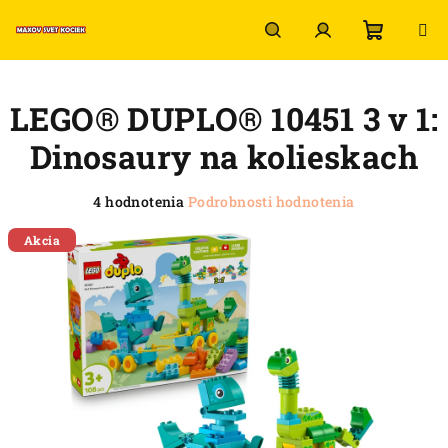
Prejsť
na
obsah
Nákup
Hľadať
Prihlásenie
LEGO® DUPLO® 10451 3 v 1:
košík
Dinosaury na kolieskach
Priemerné
4 hodnotenia
Podrobnosti hodnotenia
hodnotenie
produktu
Akcia
je
5,0
z
5
hviezdičiek.