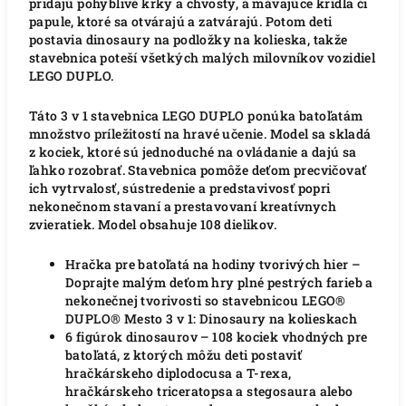
pridajú pohyblivé krky a chvosty, a mávajúce krídla či
papule, ktoré sa otvárajú a zatvárajú. Potom deti
postavia dinosaury na podložky na kolieska, takže
stavebnica poteší všetkých malých milovníkov vozidiel
LEGO DUPLO.
Táto 3 v 1 stavebnica LEGO DUPLO ponúka batoľatám
množstvo príležitostí na hravé učenie. Model sa skladá
z kociek, ktoré sú jednoduché na ovládanie a dajú sa
ľahko rozobrať. Stavebnica pomôže deťom precvičovať
ich vytrvalosť, sústredenie a predstavivosť popri
nekonečnom stavaní a prestavovaní kreatívnych
zvieratiek. Model obsahuje 108 dielikov.
Hračka pre batoľatá na hodiny tvorivých hier –
Doprajte malým deťom hry plné pestrých farieb a
nekonečnej tvorivosti so stavebnicou LEGO®
DUPLO® Mesto 3 v 1: Dinosaury na kolieskach
6 figúrok dinosaurov – 108 kociek vhodných pre
batoľatá, z ktorých môžu deti postaviť
hračkárskeho diplodocusa a T-rexa,
hračkárskeho triceratopsa a stegosaura alebo