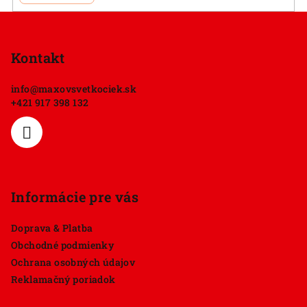
Z
á
p
Kontakt
ä
info
@
maxovsvetkociek.sk
t
+421 917 398 132
i
e
Informácie pre vás
Doprava & Platba
Obchodné podmienky
Ochrana osobných údajov
Reklamačný poriadok