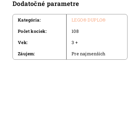
Dodatočné parametre
Kategória
:
LEGO® DUPLO®
Počet kociek
:
108
Vek
:
3 +
Záujem
:
Pre najmenších