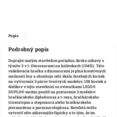
Popis
Podrobný popis
Doprajte malým staviteľom poriadnu dávku zábavy s
týmito 3 v 1: Dinosaurami na kolieskach (10451). Táto
vzdelávacia hračka s dinosaurami je plná kreatívnych
možností hry a obsahuje celú škálu farebných kociek
na vytvorenie 3 párov tvorivých modelov. 108 kociek a
dielikov v tejto stavebnici so zvieratkami LEGO®
DUPLO® možno použiť na postavenie 3 modelov:
hračkárskeho diplodocusa a t-rexa, hračkárskeho
triceratopsa a stegosaura alebo hračkárskeho
pteranodona a parasaurolophusa. Batoľatá môžu
vytvoriť ešte zábavnejšie figúrky a to tým, že im