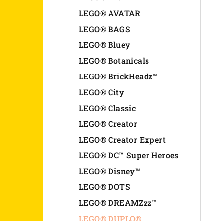
n
LEGO® AVATAR
LEGO® BAGS
e
LEGO® Bluey
l
LEGO® Botanicals
LEGO® BrickHeadz™
LEGO® City
LEGO® Classic
LEGO® Creator
LEGO® Creator Expert
LEGO® DC™ Super Heroes
LEGO® Disney™
LEGO® DOTS
LEGO® DREAMZzz™
LEGO® DUPLO®