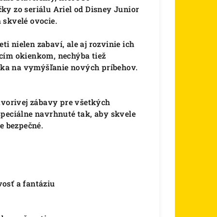
ky zo seriálu Ariel od Disney Junior
 skvelé ovocie.
 nielen zabaví, ale aj rozvinie ich
acím okienkom, nechýba tiež
láka na vymýšľanie nových príbehov.
vorivej zábavy pre všetkých
špeciálne navrhnuté tak, aby skvele
ne bezpečné.
osť a fantáziu