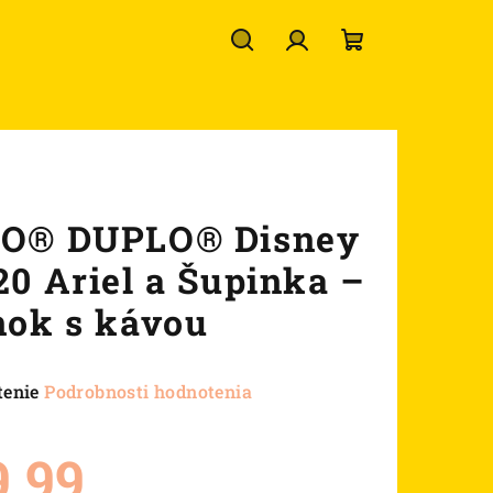
Hľadať
Prihlásenie
Nákupný
košík
O® DUPLO® Disney
20 Ariel a Šupinka –
nok s kávou
né
tenie
Podrobnosti hodnotenia
nie
u
9,99