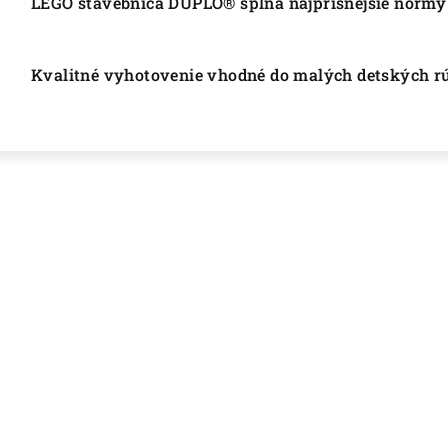
LEGO stavebnica DUPLO® spĺňa najprísnejšie normy
Kvalitné vyhotovenie vhodné do malých detských r