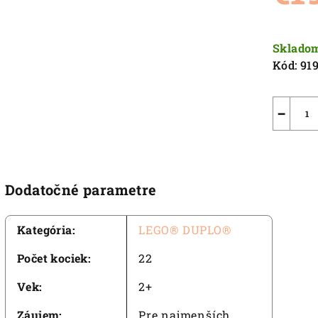
5,0
z
Jednot
5
cena:
Sklado
hviezdič
Kód:
91
−
Dodatočné parametre
Kategória
:
LEGO® DUPLO®
Počet kociek
:
22
Vek
:
2+
Záujem
:
Pre najmenších