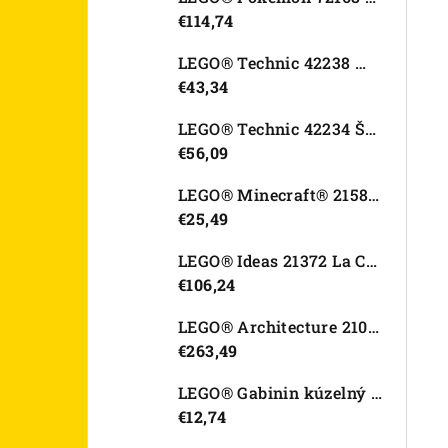
€114,74
LEGO® Technic 42238 Motorka Ducati Desmo450 MX Factory
€43,34
LEGO® Technic 42234 Športové auto Dodge Viper GTS-R
€56,09
LEGO® Minecraft® 21582 Kurací džokej
€25,49
LEGO® Ideas 21372 La Catrina
€106,24
LEGO® Architecture 21067 Tower Bridge
€263,49
LEGO® Gabinin kúzelný domček 11212 Záhradný domček Víly mačičky
€12,74