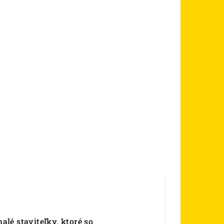
lé staviteľky, ktoré so