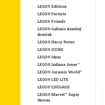
LEGO® Editions
LEGO® Fortnite
LEGO® Friends
LEGO® Gabinin kúzelný
domček
LEGO® Harry Potter
LEGO® ICONS
LEGO® Ideas
LEGO® Indiana Jones™
LEGO® Jurassic World™
LEGO® LED LITE
LEGO® LUGGAGE
LEGO® Marvel™ Super
Heroes