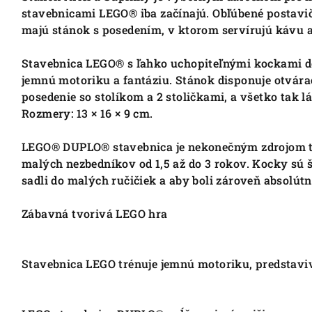
stavebnicami LEGO® iba začínajú. Obľúbené postavič
majú stánok s posedením, v ktorom servírujú kávu a
Stavebnica LEGO® s ľahko uchopiteľnými kockami deti
jemnú motoriku a fantáziu. Stánok disponuje otvár
posedenie so stolíkom a 2 stoličkami, a všetko tak 
Rozmery: 13 × 16 × 9 cm.
LEGO® DUPLO® stavebnica je nekonečným zdrojom t
malých nezbedníkov od 1,5 až do 3 rokov. Kocky sú 
sadli do malých ručičiek a aby boli zároveň absolút
Zábavná tvorivá LEGO hra
Stavebnica LEGO trénuje jemnú motoriku, predstaviv