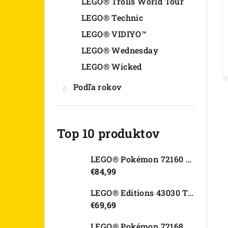
LEGO® Trolls World Tour
LEGO® Technic
LEGO® VIDIYO™
LEGO® Wednesday
LEGO® Wicked
Podľa rokov
Top 10 produktov
LEGO® Pokémon 72160 Arcanine
€84,99
LEGO® Editions 43030 Tajná skrýša Olivie Rodrigo
€69,69
LEGO® Pokémon 72168 Rayquaza