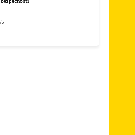
 bezpečnosti
úk