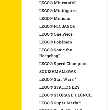
LEGO® Minecraft®
LEGO® Minifigures
LEGO® Minions
LEGO® NINJAGO®
LEGO® One Piece
LEGO® Pokémon
LEGO® Sonic the
Hedgehog™
LEGO® Speed Champions
SQUISHMALLOWS
LEGO® Star Wars™
LEGO® STATIONERY
LEGO® STORAGE a LUNCH
LEGO® Super Mario™