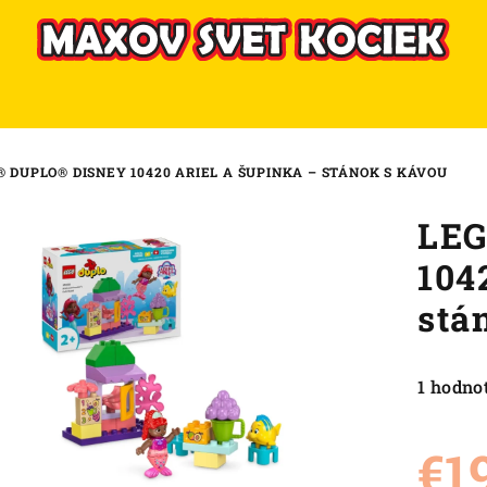
® DUPLO® DISNEY 10420 ARIEL A ŠUPINKA – STÁNOK S KÁVOU
LEG
104
stá
Priemer
1 hodno
hodnote
produkt
€1
je