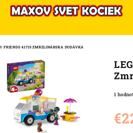
® FRIENDS 41715 ZMRZLINÁRSKA DODÁVKA
LEG
Zmr
Priemer
1 hodno
hodnote
produkt
€2
je
5,0
z
Jednot