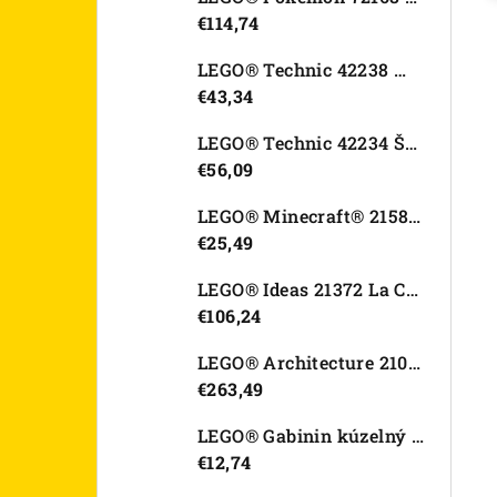
€114,74
LEGO® Technic 42238 Motorka Ducati Desmo450 MX Factory
€43,34
LEGO® Technic 42234 Športové auto Dodge Viper GTS-R
€56,09
LEGO® Minecraft® 21582 Kurací džokej
€25,49
LEGO® Ideas 21372 La Catrina
€106,24
LEGO® Architecture 21067 Tower Bridge
€263,49
LEGO® Gabinin kúzelný domček 11212 Záhradný domček Víly mačičky
€12,74