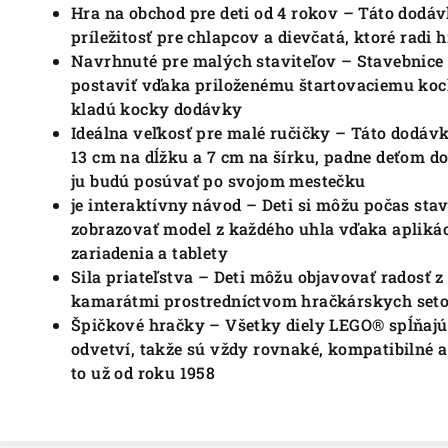
Hra na obchod pre deti od 4 rokov – Táto dodá
príležitosť pre chlapcov a dievčatá, ktoré radi 
Navrhnuté pre malých staviteľov – Stavebnice 
postaviť vďaka priloženému štartovaciemu koc
kladú kocky dodávky
Ideálna veľkosť pre malé ručičky – Táto dodávk
13 cm na dĺžku a 7 cm na šírku, padne deťom do
ju budú posúvať po svojom mestečku
je interaktívny návod – Deti si môžu počas stav
zobrazovať model z každého uhla vďaka aplikác
zariadenia a tablety
Sila priateľstva – Deti môžu objavovať radosť z
kamarátmi prostredníctvom hračkárskych seto
Špičkové hračky – Všetky diely LEGO® spĺňaj
odvetví, takže sú vždy rovnaké, kompatibilné a 
to už od roku 1958