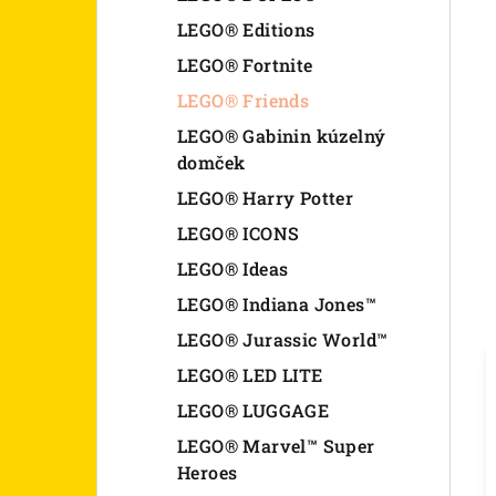
LEGO® Editions
LEGO® Fortnite
LEGO® Friends
LEGO® Gabinin kúzelný
domček
LEGO® Harry Potter
LEGO® ICONS
LEGO® Ideas
LEGO® Indiana Jones™
LEGO® Jurassic World™
LEGO® LED LITE
LEGO® LUGGAGE
LEGO® Marvel™ Super
Heroes