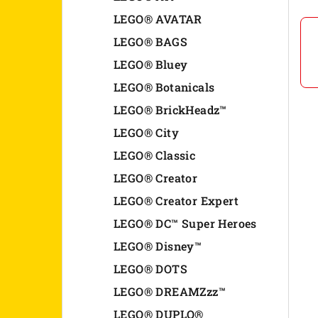
n
LEGO® AVATAR
LEGO® BAGS
e
LEGO® Bluey
l
LEGO® Botanicals
LEGO® BrickHeadz™
LEGO® City
LEGO® Classic
LEGO® Creator
LEGO® Creator Expert
LEGO® DC™ Super Heroes
LEGO® Disney™
LEGO® DOTS
LEGO® DREAMZzz™
LEGO® DUPLO®