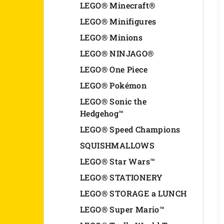
LEGO® Minecraft®
LEGO® Minifigures
LEGO® Minions
LEGO® NINJAGO®
LEGO® One Piece
LEGO® Pokémon
LEGO® Sonic the
Hedgehog™
LEGO® Speed Champions
SQUISHMALLOWS
LEGO® Star Wars™
LEGO® STATIONERY
LEGO® STORAGE a LUNCH
LEGO® Super Mario™