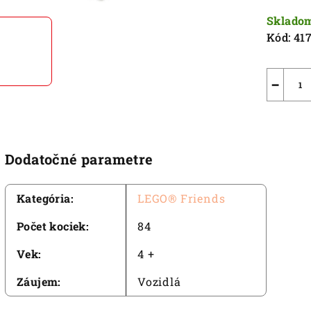
5
cena:
Sklado
hviezdič
Kód:
41
−
Dodatočné parametre
Kategória
:
LEGO® Friends
Počet kociek
:
84
Vek
:
4 +
Záujem
:
Vozidlá