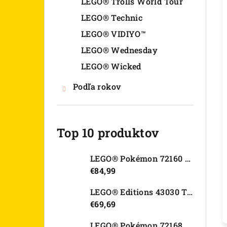
LEGO® Trolls World Tour
LEGO® Technic
LEGO® VIDIYO™
LEGO® Wednesday
LEGO® Wicked
Podľa rokov
Top 10 produktov
LEGO® Pokémon 72160 Arcanine
€84,99
LEGO® Editions 43030 Tajná skrýša Olivie Rodrigo
€69,69
LEGO® Pokémon 72168 Rayquaza