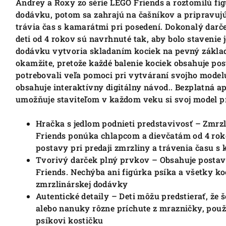
Andrey a Roxy zo série LEGO Friends a roztomilú fig
dodávku, potom sa zahrajú na čašníkov a pripravuj
trávia čas s kamarátmi pri posedení. Dokonalý darče
deti od 4 rokov sú navrhnuté tak, aby bolo stavenie 
dodávku vytvoria skladaním kociek na pevný základ 
okamžite, pretože každé balenie kociek obsahuje pos
potrebovali veľa pomoci pri vytváraní svojho model
obsahuje interaktívny digitálny návod.. Bezplatná a
umožňuje staviteľom v každom veku si svoj model prib
Hračka s jedlom podnieti predstavivosť – Zmrz
Friends ponúka chlapcom a dievčatám od 4 rok
postavy pri predaji zmrzliny a trávenia času s
Tvorivý darček plný prvkov – Obsahuje postav
Friends.
Nechýba ani figúrka psíka a všetky ko
zmrzlinárskej dodávky
Autentické detaily – Deti môžu predstierať, že 
alebo nanuky rôzne príchute z mrazničky, použ
psíkovi kostičku