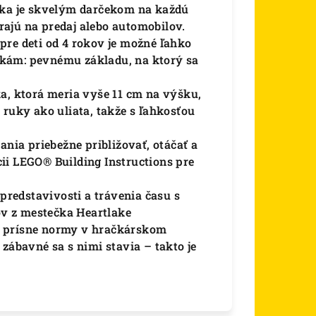
vka je skvelým darčekom na každú
hrajú na predaj alebo automobilov.
pre deti od 4 rokov je možné ľahko
kám: pevnému základu, na ktorý sa
a, ktorá meria vyše 11 cm na výšku,
 ruky ako uliata, takže s ľahkosťou
ania priebežne približovať, otáčať a
ii LEGO® Building Instructions pre
 predstavivosti a trávenia času s
v z mestečka Heartlake
ú prísne normy v hračkárskom
zábavné sa s nimi stavia – takto je