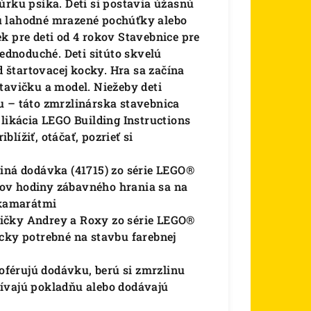
úrku psíka. Deti si postavia úžasnú
ú lahodné mrazené pochúťky alebo
k pre deti od 4 rokov Stavebnice pre
jednoduché. Deti sitúto skvelú
štartovacej kocky. Hra sa začína
tavičku a model. Niežeby deti
u – táto zmrzlinárska stavebnica
plikácia LEGO Building Instructions
lížiť, otáčať, pozrieť si
liná dodávka (41715) zo série LEGO®
ov hodiny zábavného hrania sa na
 kamarátmi
ičky Andrey a Roxy zo série LEGO®
cky potrebné na stavbu farebnej
šoférujú dodávku, berú si zmrzlinu
ívajú pokladňu alebo dodávajú