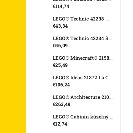
€114,74
LEGO® Technic 42238 Motorka Ducati Desmo450 MX Factory
€43,34
LEGO® Technic 42234 Športové auto Dodge Viper GTS-R
€56,09
LEGO® Minecraft® 21582 Kurací džokej
€25,49
LEGO® Ideas 21372 La Catrina
€106,24
LEGO® Architecture 21067 Tower Bridge
€263,49
LEGO® Gabinin kúzelný domček 11212 Záhradný domček Víly mačičky
€12,74