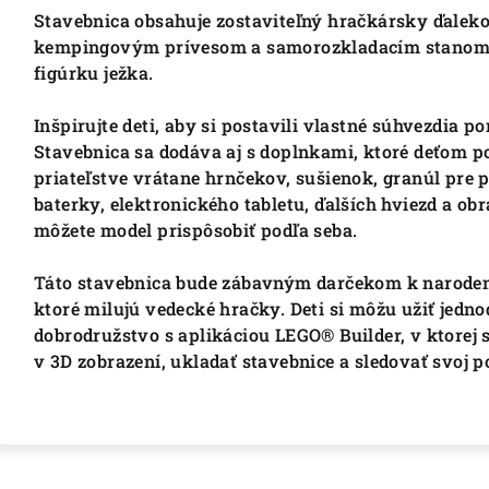
Stavebnica obsahuje zostaviteľný hračkársky ďaleko
kempingovým prívesom a samorozkladacím stanom, 
figúrku ježka.
Inšpirujte deti, aby si postavili vlastné súhvezdia 
Stavebnica sa dodáva aj s doplnkami, ktoré deťom 
priateľstve vrátane hrnčekov, sušienok, granúl pre 
baterky, elektronického tabletu, ďalších hviezd a ob
môžete model prispôsobiť podľa seba.
Táto stavebnica bude zábavným darčekom k narodeniná
ktoré milujú vedecké hračky. Deti si môžu užiť jedno
dobrodružstvo s aplikáciou LEGO® Builder, v ktorej 
v 3D zobrazení, ukladať stavebnice a sledovať svoj p