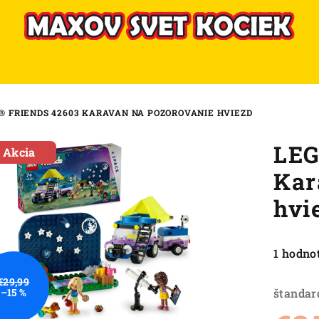
® FRIENDS 42603 KARAVAN NA POZOROVANIE HVIEZD
LEG
Akcia
Kar
hvi
Priemer
1 hodno
hodnote
€29,99
produkt
štandar
–15 %
je