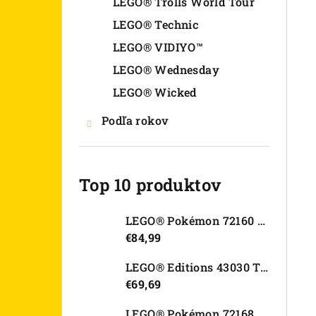
LEGO® Trolls World Tour
LEGO® Technic
LEGO® VIDIYO™
LEGO® Wednesday
LEGO® Wicked
Podľa rokov
Top 10 produktov
LEGO® Pokémon 72160 Arcanine
€84,99
LEGO® Editions 43030 Tajná skrýša Olivie Rodrigo
€69,69
LEGO® Pokémon 72168 Rayquaza