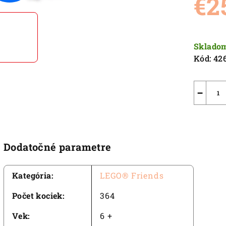
€2
5,0
z
5
Jednot
hviezdič
cena:
Sklado
Kód:
42
−
Dodatočné parametre
Kategória
:
LEGO® Friends
Počet kociek
:
364
Vek
:
6 +