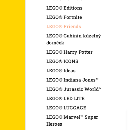
LEGO® Editions
LEGO® Fortnite
LEGO® Friends
LEGO® Gabinin kúzelný
domček
LEGO® Harry Potter
LEGO® ICONS
LEGO® Ideas
LEGO® Indiana Jones™
LEGO® Jurassic World™
LEGO® LED LITE
LEGO® LUGGAGE
LEGO® Marvel™ Super
Heroes