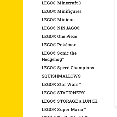
LEGO® Minecraft®
LEGO® Minifigures
LEGO® Minions
LEGO® NINJAGO®
LEGO® One Piece
LEGO® Pokémon
LEGO® Sonic the
Hedgehog™
LEGO® Speed Champions
SQUISHMALLOWS
LEGO® Star Wars™
LEGO® STATIONERY
LEGO® STORAGE a LUNCH
LEGO® Super Mario™