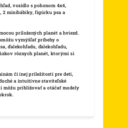
hľad, vozidlo s pohonom 4x4,
2 minibábiky, figúrku psa a
pomocou priložených planét a hviezd.
pomôžu vymýšľať príbehy o
psa, ďalekohľadu, ďalekohľadu,
rázkov rôznych planét, ktorými si
m či inej príležitosti pre deti,
duché a intuitívne staviteľské
si môžu približovať a otáčať modely
okrok.