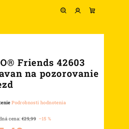
Hľadať
Prihlásenie
Nákupný
košík
O® Friends 42603
avan na pozorovanie
ezd
né
tenie
Podrobnosti hodnotenia
nie
u
dná cena:
€29,99
–15 %