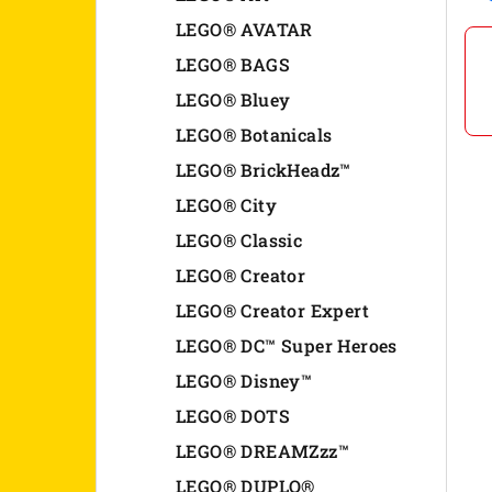
n
LEGO® AVATAR
LEGO® BAGS
e
LEGO® Bluey
l
LEGO® Botanicals
LEGO® BrickHeadz™
LEGO® City
LEGO® Classic
LEGO® Creator
LEGO® Creator Expert
LEGO® DC™ Super Heroes
LEGO® Disney™
LEGO® DOTS
LEGO® DREAMZzz™
LEGO® DUPLO®