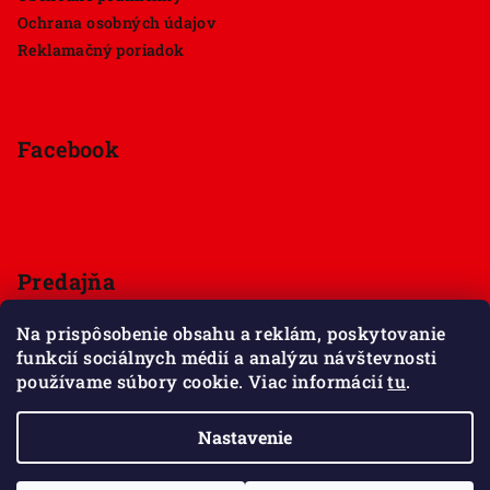
Ochrana osobných údajov
Reklamačný poriadok
Facebook
Predajňa
Štúrova 33, 949 01 Nitra
Na prispôsobenie obsahu a reklám, poskytovanie
Pondelok - Sobota 9:00 - 18:00
funkcií sociálnych médií a analýzu návštevnosti
Nedeľa - zatvorené
používame súbory cookie. Viac informácií
tu
.
Zobraziť mapu
Nastavenie
Copyright 2026
Maxov svet kociek
. Všetky práva
vyhradené.
Upraviť nastavenie cookies