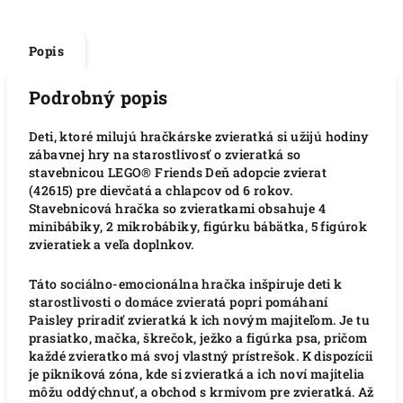
Popis
Podrobný popis
Deti, ktoré milujú hračkárske zvieratká si užijú hodiny
zábavnej hry na starostlivosť o zvieratká so
stavebnicou LEGO® Friends Deň adopcie zvierat
(42615) pre dievčatá a chlapcov od 6 rokov.
Stavebnicová hračka so zvieratkami obsahuje 4
minibábiky, 2 mikrobábiky, figúrku bábätka, 5 figúrok
zvieratiek a veľa doplnkov.
Táto sociálno-emocionálna hračka inšpiruje deti k
starostlivosti o domáce zvieratá popri pomáhaní
Paisley priradiť zvieratká k ich novým majiteľom. Je tu
prasiatko, mačka, škrečok, ježko a figúrka psa, pričom
každé zvieratko má svoj vlastný prístrešok. K dispozícii
je pikniková zóna, kde si zvieratká a ich noví majitelia
môžu oddýchnuť, a obchod s krmivom pre zvieratká. Až