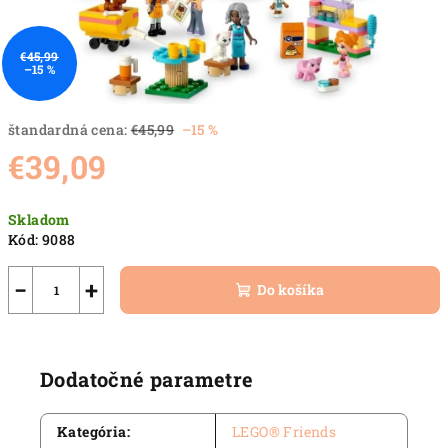
€45,99
–15 %
štandardná cena:
€45,99
–15 %
€39,09
Jednotková
Skladom
cena:
Kód:
9088
−
+
Do košíka
Dodatočné parametre
Kategória
:
LEGO® Friends