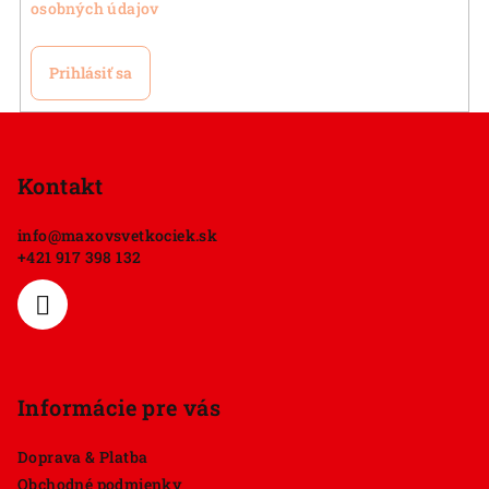
osobných údajov
Prihlásiť sa
Z
á
p
Kontakt
ä
info
@
maxovsvetkociek.sk
t
+421 917 398 132
i
e
Informácie pre vás
Doprava & Platba
Obchodné podmienky