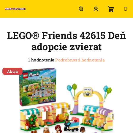
Prejsť
na
obsah
Nákup
Hľadať
Prihlásenie
LEGO® Friends 42615 Deň
košík
adopcie zvierat
Priemerné
1 hodnotenie
Podrobnosti hodnotenia
hodnotenie
produktu
Akcia
je
5,0
z
5
hviezdičiek.