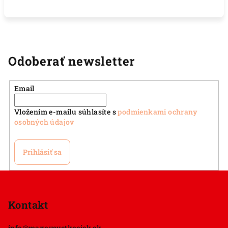
Odoberať newsletter
Email
Vložením e-mailu súhlasíte s
podmienkami ochrany
osobných údajov
Prihlásiť sa
Z
á
p
Kontakt
ä
info
@
maxovsvetkociek.sk