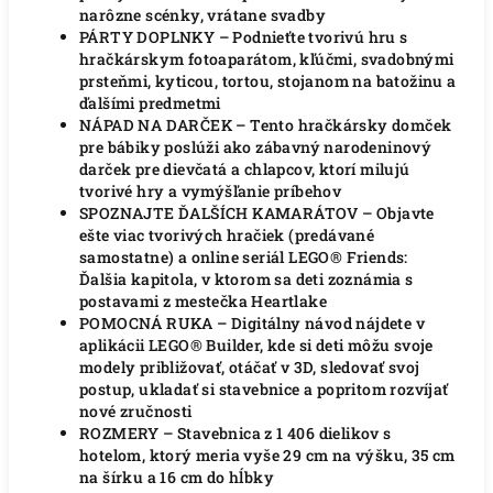
narôzne scénky, vrátane svadby
PÁRTY DOPLNKY – Podnieťte tvorivú hru s
hračkárskym fotoaparátom, kľúčmi, svadobnými
prsteňmi, kyticou, tortou, stojanom na batožinu a
ďalšími predmetmi
NÁPAD NA DARČEK – Tento hračkársky domček
pre bábiky poslúži ako zábavný narodeninový
darček pre dievčatá a chlapcov, ktorí milujú
tvorivé hry a vymýšľanie príbehov
SPOZNAJTE ĎALŠÍCH KAMARÁTOV – Objavte
ešte viac tvorivých hračiek (predávané
samostatne) a online seriál LEGO® Friends:
Ďalšia kapitola, v ktorom sa deti zoznámia s
postavami z mestečka Heartlake
POMOCNÁ RUKA – Digitálny návod nájdete v
aplikácii LEGO® Builder, kde si deti môžu svoje
modely približovať, otáčať v 3D, sledovať svoj
postup, ukladať si stavebnice a popritom rozvíjať
nové zručnosti
ROZMERY – Stavebnica z 1 406 dielikov s
hotelom, ktorý meria vyše 29 cm na výšku, 35 cm
na šírku a 16 cm do hĺbky