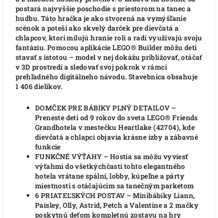
postará najvyššie poschodie s priestorom na tanec a
hudbu. Táto hračka je ako stvorená na vymýšľanie
scénok a poteší ako skvelý darček pre dievčatá a
chlapcov, ktorí milujú hranie rolí a radi využívajú svoju
fantáziu. Pomocou aplikácie LEGO® Builder môžu deti
stavať s istotou – model v nej dokážu približovať, otáčať
v 3D prostredí a sledovať svoj pokrok v rámci
prehľadného digitálneho návodu. Stavebnica obsahuje
1 406 dielikov.
DOMČEK PRE BÁBIKY PLNÝ DETAILOV –
Preneste deti od 9 rokov do sveta LEGO® Friends
Grandhotela v mestečku Heartlake (42704), kde
dievčatá a chlapci objavia krásne izby a zábavné
funkcie
FUNKČNÉ VÝŤAHY – Hostia sa môžu vyviesť
výťahmi do všetkýchčastí tohto elegantného
hotela vrátane spální, lobby, kúpeľne a párty
miestnosti s otáčajúcim sa tanečným parketom
6 PRIATEĽSKÝCH POSTAV – Minibábiky Liann,
Paisley, Olly, Astrid, Petch a Valentine a 2 mačky
poskytnú deťom kompletnú zostavu na hry