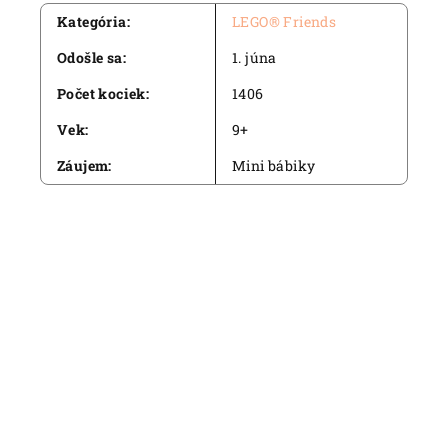
Kategória
:
LEGO® Friends
Odošle sa
:
1. júna
Počet kociek
:
1406
Vek
:
9+
Záujem
:
Mini bábiky