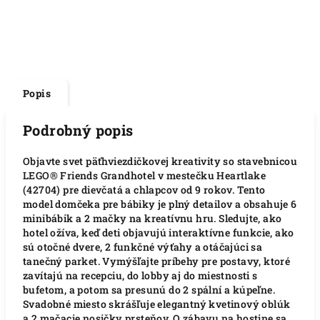
Popis
Podrobný popis
Objavte svet päťhviezdičkovej kreativity so stavebnicou
LEGO® Friends Grandhotel v mestečku Heartlake
(42704) pre dievčatá a chlapcov od 9 rokov. Tento
model domčeka pre bábiky je plný detailov a obsahuje 6
minibábik a 2 mačky na kreatívnu hru. Sledujte, ako
hotel ožíva, keď deti objavujú interaktívne funkcie, ako
sú otočné dvere, 2 funkčné výťahy a otáčajúci sa
tanečný parket. Vymýšľajte príbehy pre postavy, ktoré
zavítajú na recepciu, do lobby aj do miestnosti s
bufetom, a potom sa presunú do 2 spální a kúpeľne.
Svadobné miesto skrášľuje elegantný kvetinový oblúk
a 2 mačacie nosičky prsteňov. O zábavu na hostine sa