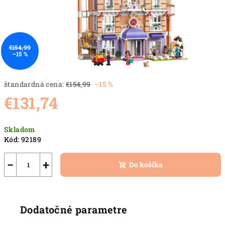
€154,99
–15 %
štandardná cena:
€154,99
–15 %
€131,74
Jednotková
Skladom
cena:
Kód:
92189
−
+
Do košíka
Dodatočné parametre