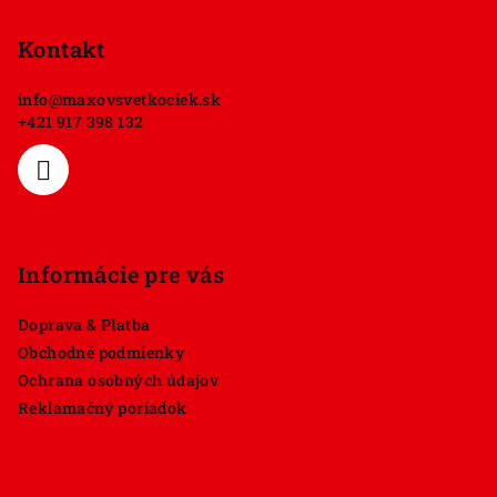
á
p
Kontakt
ä
info
@
maxovsvetkociek.sk
t
+421 917 398 132
i
e
Informácie pre vás
Doprava & Platba
Obchodné podmienky
Ochrana osobných údajov
Reklamačný poriadok