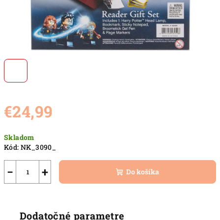
€24,99
Jednotková
Skladom
cena:
Kód:
NK_3090_
−
+
Do košíka
Dodatočné parametre