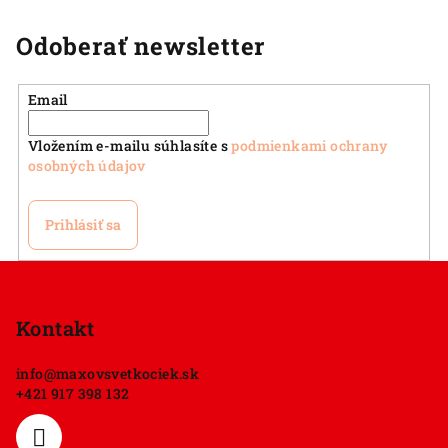
Odoberať newsletter
Email
Vložením e-mailu súhlasíte s
podmienkami ochrany
osobných údajov
Prihlásiť sa
Z
á
p
Kontakt
ä
info
@
maxovsvetkociek.sk
t
+421 917 398 132
i
e