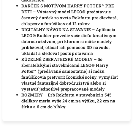
DARČEK S MOTÍVOM HARRY POTTER™ PRE
DETI – Výstavný model LEGO® predstavuje
čarovný darček zo sveta Rokfortu pre dievčatá,
chlapcov a fanúšikov od 12 rokov
DIGITÁLNY NÁVOD NA STAVANIE – Aplikácia
LEGO® Builder prevedie vaše dieťa kreatívnym
dobrodružstvom, pri ktorom si môže modely
približovať, otáčať ich pomocou 3D návodu,
ukladať a sledovať postup stavania
KÚZELNÉ ZBERATEĽSKÉ MODELY – So
zberateľskými stavebnicami LEGO® Harry
Potter™ (predávané samostatne) si môžu
fanúšikovia pretvoriť ikonické scény, vymýšľať
vlastné fantazijné dobrodružstvá alebo si
vystaviť jednotlivé prepracované modely
ROZMERY – Erb Rokfortu v stavebnici z 545
dielikov meria vyše 24 cm na výšku, 22 cm na
šírku a 6 cm do hĺbky