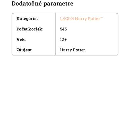
Dodatočné parametre
Kategória
:
LEGO® Harry Potter™
Počet kociek
:
545
Vek
:
12+
Záujem
:
Harry Potter