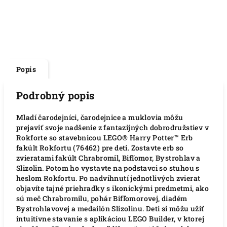
Popis
Podrobný popis
Mladí čarodejníci, čarodejnice a muklovia môžu
prejaviť svoje nadšenie z fantazijných dobrodružstiev v
Rokforte so stavebnicou LEGO® Harry Potter™ Erb
fakúlt Rokfortu (76462) pre deti. Zostavte erb so
zvieratami fakúlt Chrabromil, Bifľomor, Bystrohlav a
Slizolin. Potom ho vystavte na podstavci so stuhou s
heslom Rokfortu. Po nadvihnutí jednotlivých zvierat
objavíte tajné priehradky s ikonickými predmetmi, ako
sú meč Chrabromilu, pohár Bifľomorovej, diadém
Bystrohlavovej a medailón Slizolinu. Deti si môžu užiť
intuitívne stavanie s aplikáciou LEGO Builder, v ktorej