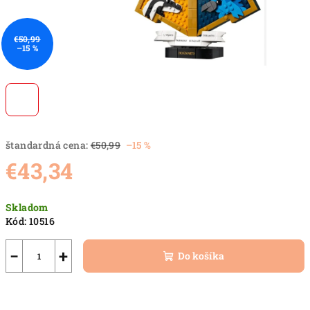
€50,99
–15 %
štandardná cena:
€50,99
–15 %
€43,34
Jednotková
Skladom
cena:
Kód:
10516
−
+
Do košíka