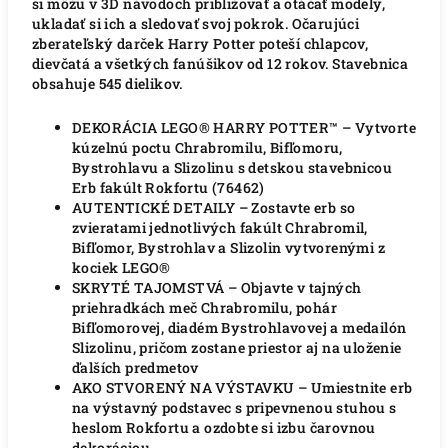
si môžu v 3D návodoch približovať a otáčať modely,
ukladať si ich a sledovať svoj pokrok. Očarujúci
zberateľský darček Harry Potter poteší chlapcov,
dievčatá a všetkých fanúšikov od 12 rokov. Stavebnica
obsahuje 545 dielikov.
DEKORÁCIA LEGO® HARRY POTTER™ – Vytvorte
kúzelnú poctu Chrabromilu, Bifľomoru,
Bystrohlavu a Slizolinu s detskou stavebnicou
Erb fakúlt Rokfortu (76462)
AUTENTICKÉ DETAILY – Zostavte erb so
zvieratami jednotlivých fakúlt Chrabromil,
Bifľomor, Bystrohlav a Slizolin vytvorenými z
kociek LEGO®
SKRYTÉ TAJOMSTVÁ – Objavte v tajných
priehradkách meč Chrabromilu, pohár
Bifľomorovej, diadém Bystrohlavovej a medailón
Slizolinu, pričom zostane priestor aj na uloženie
ďalších predmetov
AKO STVORENÝ NA VÝSTAVKU – Umiestnite erb
na výstavný podstavec s pripevnenou stuhou s
heslom Rokfortu a ozdobte si izbu čarovnou
dekoráciou