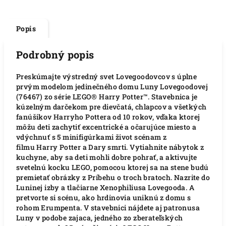
Popis
Podrobný popis
Preskúmajte výstredný svet Lovegoodovcov s úplne
prvým modelom jedinečného domu Luny Lovegoodovej
(76467) zo série LEGO® Harry Potter™. Stavebnica je
kúzelným darčekom pre dievčatá, chlapcov a všetkých
fanúšikov Harryho Pottera od 10 rokov, vďaka ktorej
môžu deti zachytiť excentrické a očarujúce miesto a
vdýchnuť s 5 minifigúrkami život scénam z
filmu Harry Potter a Dary smrti. Vytiahnite nábytok z
kuchyne, aby sa deti mohli dobre pohrať, a aktivujte
svetelnú kocku LEGO, pomocou ktorej sa na stene budú
premietať obrázky z Príbehu o troch bratoch. Nazrite do
Luninej izby a tlačiarne Xenophiliusa Lovegooda. A
pretvorte si scénu, ako hrdinovia uniknú z domu s
rohom Erumpenta. V stavebnici nájdete aj patronusa
Luny v podobe zajaca, jedného zo zberateľských