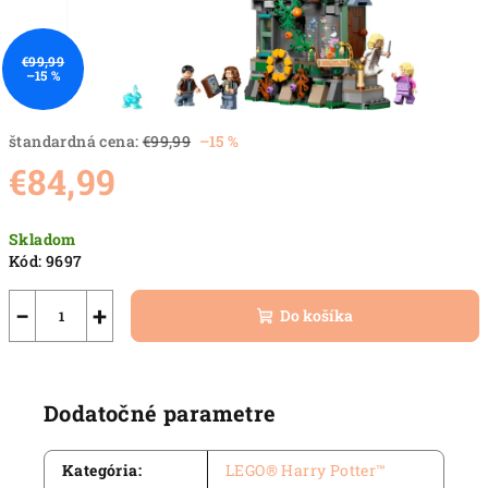
€99,99
–15 %
štandardná cena:
€99,99
–15 %
€84,99
Jednotková
Skladom
cena:
Kód:
9697
−
+
Do košíka
Dodatočné parametre
Kategória
:
LEGO® Harry Potter™