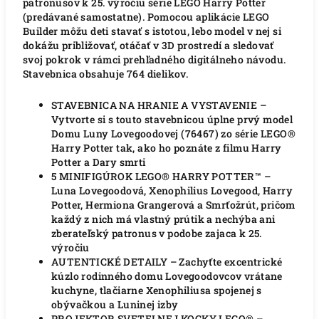
patronusov k 25. výročiu série LEGO Harry Potter
(predávané samostatne). Pomocou aplikácie LEGO
Builder môžu deti stavať s istotou, lebo model v nej si
dokážu približovať, otáčať v 3D prostredí a sledovať
svoj pokrok v rámci prehľadného digitálneho návodu.
Stavebnica obsahuje 764 dielikov.
STAVEBNICA NA HRANIE A VYSTAVENIE –
Vytvorte si s touto stavebnicou úplne prvý model
Domu Luny Lovegoodovej (76467) zo série LEGO®
Harry Potter tak, ako ho poznáte z filmu Harry
Potter a Dary smrti
5 MINIFIGÚROK LEGO® HARRY POTTER™ –
Luna Lovegoodová, Xenophilius Lovegood, Harry
Potter, Hermiona Grangerová a Smrťožrút, pričom
každý z nich má vlastný prútik a nechýba ani
zberateľský patronus v podobe zajaca k 25.
výročiu
AUTENTICKÉ DETAILY – Zachyťte excentrické
kúzlo rodinného domu Lovegoodovcov vrátane
kuchyne, tlačiarne Xenophiliusa spojenej s
obývačkou a Luninej izby
PROJEKTOR SVETELNEJ KOCKY LEGO® –