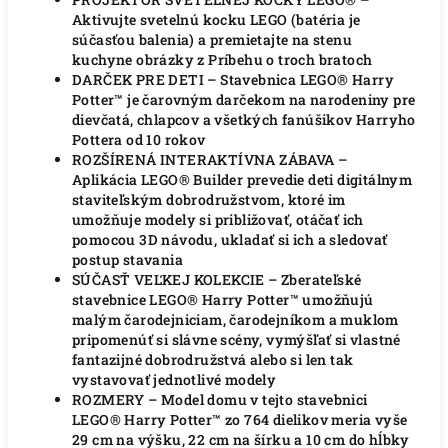
Aktivujte svetelnú kocku LEGO (batéria je
súčasťou balenia) a premietajte na stenu
kuchyne obrázky z Príbehu o troch bratoch
DARČEK PRE DETI – Stavebnica LEGO® Harry
Potter™ je čarovným darčekom na narodeniny pre
dievčatá, chlapcov a všetkých fanúšikov Harryho
Pottera od 10 rokov
ROZŠÍRENÁ INTERAKTÍVNA ZÁBAVA –
Aplikácia LEGO® Builder prevedie deti digitálnym
staviteľským dobrodružstvom, ktoré im
umožňuje modely si približovať, otáčať ich
pomocou 3D návodu, ukladať si ich a sledovať
postup stavania
SÚČASŤ VEĽKEJ KOLEKCIE – Zberateľské
stavebnice LEGO® Harry Potter™ umožňujú
malým čarodejniciam, čarodejníkom a muklom
pripomenúť si slávne scény, vymýšľať si vlastné
fantazijné dobrodružstvá alebo si len tak
vystavovať jednotlivé modely
ROZMERY – Model domu v tejto stavebnici
LEGO® Harry Potter™ zo 764 dielikov meria vyše
29 cm na výšku, 22 cm na šírku a 10 cm do hĺbky