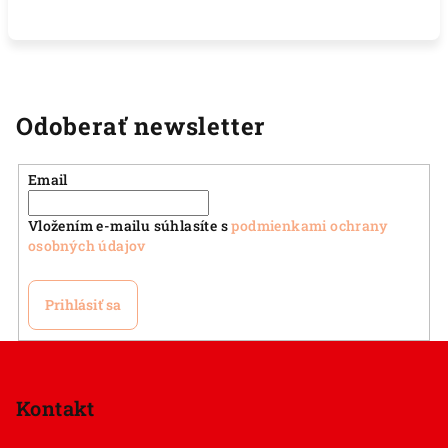
Odoberať newsletter
Email
Vložením e-mailu súhlasíte s
podmienkami ochrany
osobných údajov
Prihlásiť sa
Z
á
p
Kontakt
ä