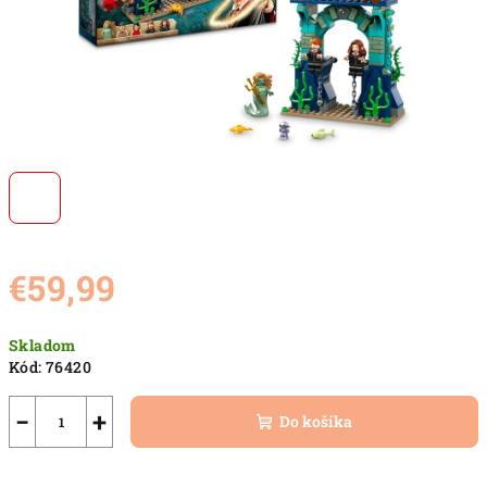
€59,99
Jednotková
Skladom
cena:
Kód:
76420
−
+
Do košíka