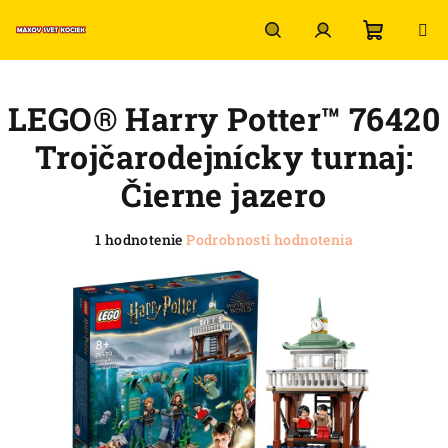
Prejsť
na
obsah
Nákup
Hľadať
Prihlásenie
LEGO® Harry Potter™ 76420
košík
Trojčarodejnícky turnaj:
Čierne jazero
Priemerné
1 hodnotenie
Podrobnosti hodnotenia
hodnotenie
produktu
je
5,0
z
5
hviezdičiek.