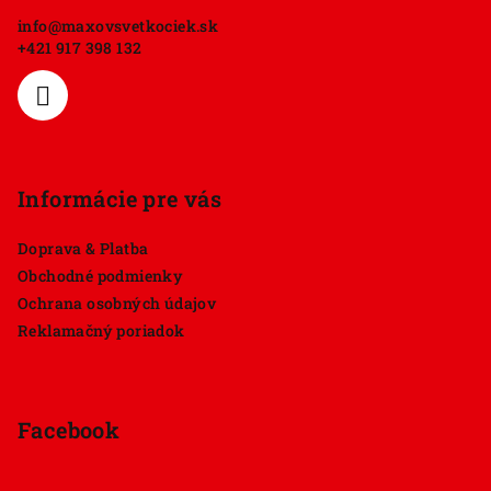
ä
info
@
maxovsvetkociek.sk
t
+421 917 398 132
i
e
Informácie pre vás
Doprava & Platba
Obchodné podmienky
Ochrana osobných údajov
Reklamačný poriadok
Facebook