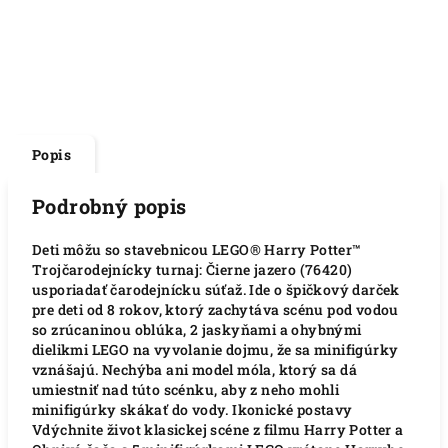
Popis
Podrobný popis
Deti môžu so stavebnicou LEGO® Harry Potter™
Trojčarodejnícky turnaj: Čierne jazero (76420)
usporiadať čarodejnícku súťaž. Ide o špičkový darček
pre deti od 8 rokov, ktorý zachytáva scénu pod vodou
so zrúcaninou oblúka, 2 jaskyňami a ohybnými
dielikmi LEGO na vyvolanie dojmu, že sa minifigúrky
vznášajú. Nechýba ani model móla, ktorý sa dá
umiestniť nad túto scénku, aby z neho mohli
minifigúrky skákať do vody. Ikonické postavy
Vdýchnite život klasickej scéne z filmu Harry Potter a