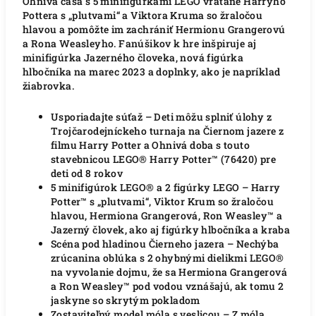
Ohnivá čaša s 5 minifigúrkami LEGO vrátane Harryho
Pottera s „plutvami“ a Viktora Kruma so žraločou
hlavou a pomôžte im zachrániť Hermionu Grangerovú
a Rona Weasleyho. Fanúšikov k hre inšpiruje aj
minifigúrka Jazerného človeka, nová figúrka
hlbočníka na marec 2023 a doplnky, ako je napríklad
žiabrovka.
Usporiadajte súťaž – Deti môžu splniť úlohy z
Trojčarodejníckeho turnaja na Čiernom jazere z
filmu Harry Potter a Ohnivá doba s touto
stavebnicou LEGO® Harry Potter™ (76420) pre
deti od 8 rokov
5 minifigúrok LEGO® a 2 figúrky LEGO – Harry
Potter™ s „plutvami“, Viktor Krum so žraločou
hlavou, Hermiona Grangerová, Ron Weasley™ a
Jazerný človek, ako aj figúrky hlbočníka a kraba
Scéna pod hladinou Čierneho jazera – Nechýba
zrúcanina oblúka s 2 ohybnými dielikmi LEGO®
na vyvolanie dojmu, že sa Hermiona Grangerová
a Ron Weasley™ pod vodou vznášajú, ak tomu 2
jaskyne so skrytým pokladom
Zostaviteľný model móla s veslicou – Z móla