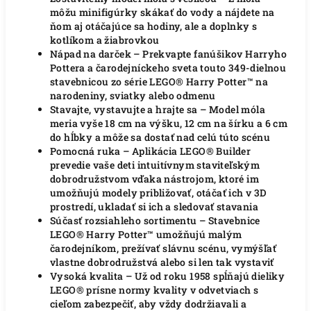
môžu minifigúrky skákať do vody a nájdete na
ňom aj otáčajúce sa hodiny, ale a doplnky s
kotlíkom a žiabrovkou
Nápad na darček – Prekvapte fanúšikov Harryho
Pottera a čarodejníckeho sveta touto 349-dielnou
stavebnicou zo série LEGO® Harry Potter™ na
narodeniny, sviatky alebo odmenu
Stavajte, vystavujte a hrajte sa – Model móla
meria vyše 18 cm na výšku, 12 cm na šírku a 6 cm
do hĺbky a môže sa dostať nad celú túto scénu
Pomocná ruka – Aplikácia LEGO® Builder
prevedie vaše deti intuitívnym staviteľským
dobrodružstvom vďaka nástrojom, ktoré im
umožňujú modely približovať, otáčať ich v 3D
prostredí, ukladať si ich a sledovať stavania
Súčasť rozsiahleho sortimentu – Stavebnice
LEGO® Harry Potter™ umožňujú malým
čarodejníkom, prežívať slávnu scénu, vymýšľať
vlastne dobrodružstvá alebo si len tak vystaviť
Vysoká kvalita – Už od roku 1958 spĺňajú dieliky
LEGO® prísne normy kvality v odvetviach s
cieľom zabezpečiť, aby vždy dodržiavali a