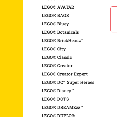
n
LEGO® AVATAR
LEGO® BAGS
e
LEGO® Bluey
l
LEGO® Botanicals
LEGO® BrickHeadz™
LEGO® City
LEGO® Classic
LEGO® Creator
LEGO® Creator Expert
LEGO® DC™ Super Heroes
LEGO® Disney™
LEGO® DOTS
LEGO® DREAMZzz™
LEGO® DUPLO®