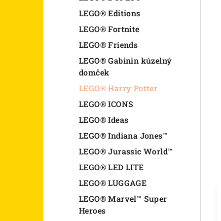
LEGO® Editions
LEGO® Fortnite
LEGO® Friends
LEGO® Gabinin kúzelný
domček
LEGO® Harry Potter
LEGO® ICONS
LEGO® Ideas
LEGO® Indiana Jones™
LEGO® Jurassic World™
LEGO® LED LITE
LEGO® LUGGAGE
LEGO® Marvel™ Super
Heroes