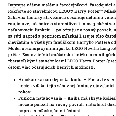
Doprajte vášmu malému čarodejníkovi, čarodejnici 
Rokforte so stavebnicou LEGO® Harry Potter™ Mľaska
Zábavná fantasy stavebnica obsahuje detailnú verziu
zaujímavej učebnice o starostlivosti o magické stvor
naťahovaciu funkciu – položte ju na rovný povrch, na
sa rúti napred a popritom mľaská! Darujte túto čar
dievčatám a všetkým fanúšikom Harryho Pottera od 
Model obsahuje aj minifigúrku LEGO Nevilla Longbo
príšer. Zostaviteľnú hračkársku knižku a minifigúr
zberateľskými stavebnicami LEGO Harry Potter (pre
deťom viac očarujúcich herných možností.
Hračkárska čarodejnícka kniha – Postavte si vl
kociek vďaka tejto zábavnej fantasy stavebnici
rokov
Funkcia naťahovania – Kniha má skryté koliesk
môžete položiť na rovný povrch, natiahnuť doza
napred s mľaskajúcimi ústami