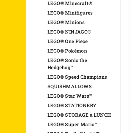
LEGO® Minecraft®
LEGO® Minifigures
LEGO® Minions
LEGO® NINJAGO®
LEGO® One Piece
LEGO® Pokémon
LEGO® Sonic the
Hedgehog™
LEGO® Speed Champions
SQUISHMALLOWS
LEGO® Star Wars™
LEGO® STATIONERY
LEGO® STORAGE a LUNCH
LEGO® Super Mario™