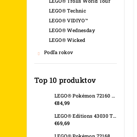
LEGO® Trolls World Tour
LEGO® Technic
LEGO® VIDIYO™
LEGO® Wednesday
LEGO® Wicked
Podľa rokov
Top 10 produktov
LEGO® Pokémon 72160 Arcanine
€84,99
LEGO® Editions 43030 Tajná skrýša Olivie Rodrigo
€69,69
LEGO® Pokémon 72168 Rayquaza