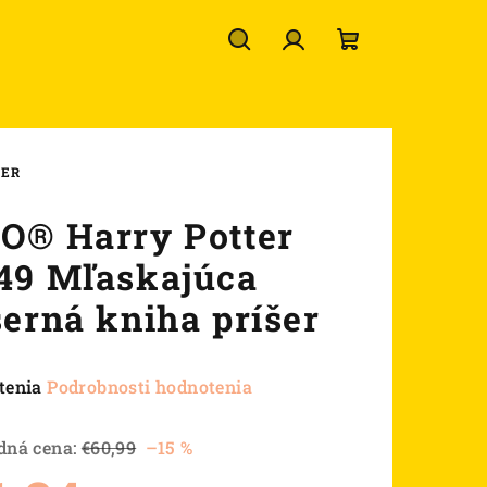
Hľadať
Prihlásenie
Nákupný
košík
ŠER
O® Harry Potter
49 Mľaskajúca
šerná kniha príšer
né
tenia
Podrobnosti hodnotenia
nie
u
dná cena:
€60,99
–15 %