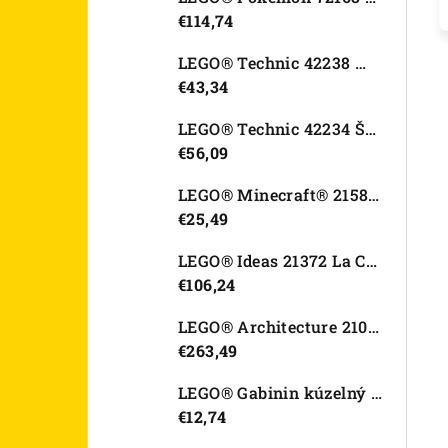
€114,74
LEGO® Technic 42238 Motorka Ducati Desmo450 MX Factory
€43,34
LEGO® Technic 42234 Športové auto Dodge Viper GTS-R
€56,09
LEGO® Minecraft® 21582 Kurací džokej
€25,49
LEGO® Ideas 21372 La Catrina
€106,24
LEGO® Architecture 21067 Tower Bridge
€263,49
LEGO® Gabinin kúzelný domček 11212 Záhradný domček Víly mačičky
€12,74