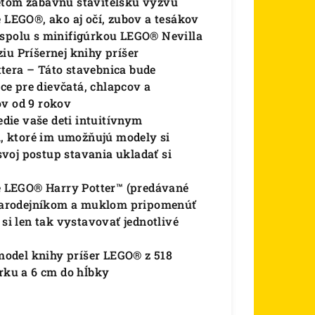
deťom zábavnú staviteľskú výzvu
e LEGO®, ako aj očí, zubov a tesákov
 spolu s minifigúrkou LEGO® Nevilla
iu Príšernej knihy príšer
tera – Táto stavebnica bude
e pre dievčatá, chlapcov a
ov od 9 rokov
die vaše deti intuitívnym
, ktoré im umožňujú modely si
 svoj postup stavania ukladať si
ce LEGO® Harry Potter™ (predávané
čarodejníkom a muklom pripomenúť
 si len tak vystavovať jednotlivé
 model knihy príšer LEGO® z 518
írku a 6 cm do hĺbky