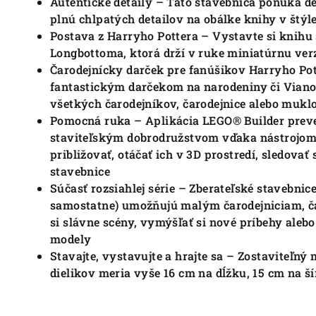
Autentické detaily – Táto stavebnica ponúka 
plnú chlpatých detailov na obálke knihy v štýl
Postava z Harryho Pottera – Vystavte si knihu
Longbottoma, ktorá drží v ruke miniatúrnu verz
Čarodejnícky darček pre fanúšikov Harryho Pot
fantastickým darčekom na narodeniny či Vianoc
všetkých čarodejníkov, čarodejnice alebo mukl
Pomocná ruka – Aplikácia LEGO® Builder preve
staviteľským dobrodružstvom vďaka nástrojom
približovať, otáčať ich v 3D prostredí, sledovať
stavebnice
Súčasť rozsiahlej série – Zberateľské stavebni
samostatne) umožňujú malým čarodejniciam, 
si slávne scény, vymýšľať si nové príbehy alebo
modely
Stavajte, vystavujte a hrajte sa – Zostaviteľný
dielikov meria vyše 16 cm na dĺžku, 15 cm na š