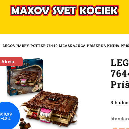
/
LEGO® HARRY POTTER 76449 MĽASKAJÚCA PRÍŠERNÁ KNIHA PRÍ
LEG
Akcia
764
Prí
Priemer
3 hodno
hodnote
€60,99
produkt
štandar
–15 %
je