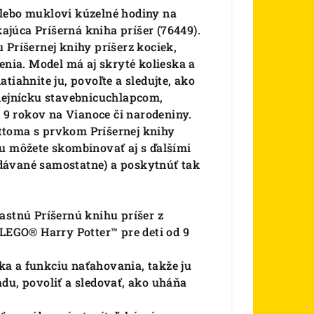
alebo muklovi kúzelné hodiny na
júca Príšerná kniha príšer (76449).
 Príšernej knihy príšerz kociek,
enia. Model má aj skryté kolieska a
tiahnite ju, povoľte a sledujte, ako
odejnícku stavebnicuchlapcom,
9 rokov na Vianoce či narodeniny.
ttoma s prvkom Príšernej knihy
ku môžete skombinovať aj s ďalšími
dávané samostatne) a poskytnúť tak
astnú Príšernú knihu príšer z
 LEGO® Harry Potter™ pre deti od 9
a a funkciu naťahovania, takže ju
du, povoliť a sledovať, ako uháňa