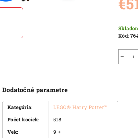
€5
5,0
z
5
Jednot
hviezdič
cena:
Sklado
Kód:
76
−
Dodatočné parametre
Kategória
:
LEGO® Harry Potter™
Počet kociek
:
518
Vek
:
9 +