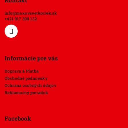
p
Kontakt
ä
info
@
maxovsvetkociek.sk
t
+421 917 398 132
i
e
Informácie pre vás
Doprava & Platba
Obchodné podmienky
Ochrana osobných údajov
Reklamačný poriadok
Facebook