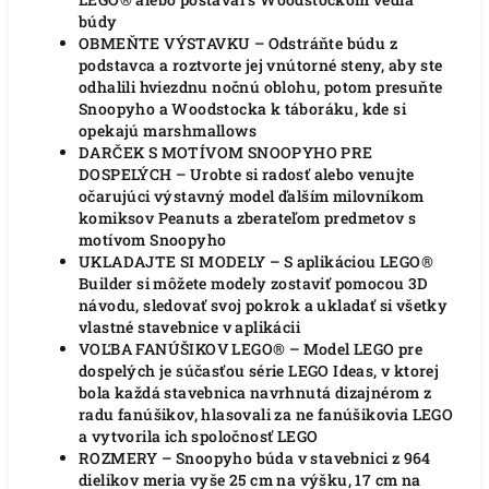
búdy
OBMEŇTE VÝSTAVKU – Odstráňte búdu z
podstavca a roztvorte jej vnútorné steny, aby ste
odhalili hviezdnu nočnú oblohu, potom presuňte
Snoopyho a Woodstocka k táboráku, kde si
opekajú marshmallows
DARČEK S MOTÍVOM SNOOPYHO PRE
DOSPELÝCH – Urobte si radosť alebo venujte
očarujúci výstavný model ďalším milovníkom
komiksov Peanuts a zberateľom predmetov s
motívom Snoopyho
UKLADAJTE SI MODELY – S aplikáciou LEGO®
Builder si môžete modely zostaviť pomocou 3D
návodu, sledovať svoj pokrok a ukladať si všetky
vlastné stavebnice v aplikácii
VOĽBA FANÚŠIKOV LEGO® – Model LEGO pre
dospelých je súčasťou série LEGO Ideas, v ktorej
bola každá stavebnica navrhnutá dizajnérom z
radu fanúšikov, hlasovali za ne fanúšikovia LEGO
a vytvorila ich spoločnosť LEGO
ROZMERY – Snoopyho búda v stavebnici z 964
dielikov meria vyše 25 cm na výšku, 17 cm na