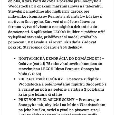
obloha, ktorá tvorí dokonalé pozadie pre Snoopyho a
Woodstocka pri opekaní marshmallows na táboráku.
Stavebnica nadchne ako nádherný darček pre
milovníkov komiksov Peanuts a zberateľov kúskov s
motívom Snoopyho. Zároveň si môžete zábavnou
formou vytvoriť vlastnú nostalgickú dekoráciu do
domácnosti. S aplikáciou LEGO® Builder si môžete užiť
vylepšené stavanie, približovať si model, otáčať ho
pomocou 3D návodu a zároveň ukladať a sledovať
pokrok. Stavebnica obsahuje 964 dielikov.
NOSTALGICKÁ DEKORÁCIA DO DOMÁCNOSTI –
Oslávte (zatiaľ) 75 rokov kultového komiksu so
stavebnicou LEGO® Ideas Peanuts: Snoopyho
búda (21368)
ZBERATEĽSKÉ FIGÚRKY – Postavte si figúrku
Woodstocka a polohovateľnú figúrku Snoopyho s
2 variantmi nôh na sedenie a státie a 2 polohami
krku pre ležanie či státie
PRETVORTE KLASICKÉ SCÉNY – Prestavajte
Snoopyho tak, aby ležal na búde s Woodstockom
na jeho brušku, sedel a písal na písacom stroji
LEGO® alebo postával s Woodstockom vedľa