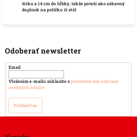
šírku a 14 cm do hĺbky, takže poteší ako zábavný
doplnok na poličku či stôl
Odoberať newsletter
Email
Vložením e-mailu súhlasíte s
podmienkami ochrany
osobných údajov
Prihlásiť sa
Z
á