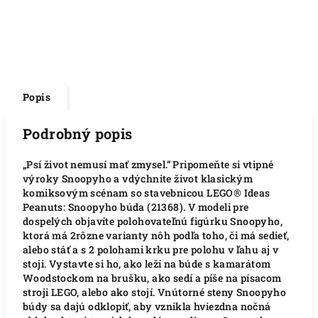
Popis
Podrobný popis
„Psí život nemusí mať zmysel.“ Pripomeňte si vtipné
výroky Snoopyho a vdýchnite život klasickým
komiksovým scénam so stavebnicou LEGO® Ideas
Peanuts: Snoopyho búda (21368). V modeli pre
dospelých objavíte polohovateľnú figúrku Snoopyho,
ktorá má 2rôzne varianty nôh podľa toho, či má sedieť,
alebo stáť a s 2 polohami krku pre polohu v ľahu aj v
stoji. Vystavte si ho, ako leží na búde s kamarátom
Woodstockom na brušku, ako sedí a píše na písacom
stroji LEGO, alebo ako stojí. Vnútorné steny Snoopyho
búdy sa dajú odklopiť, aby vznikla hviezdna nočná