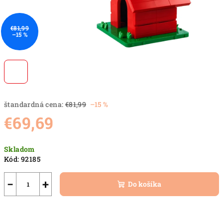
€81,99
–15 %
štandardná cena:
€81,99
–15 %
€69,69
Jednotková
Skladom
cena:
Kód:
92185
−
+
Do košíka