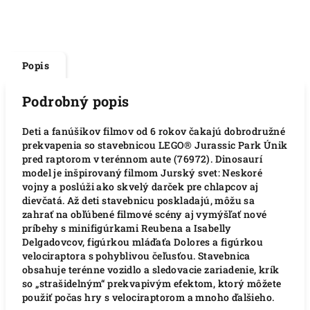
Popis
Podrobný popis
Deti a fanúšikov filmov od 6 rokov čakajú dobrodružné
prekvapenia so stavebnicou LEGO® Jurassic Park Únik
pred raptorom v terénnom aute (76972). Dinosaurí
model je inšpirovaný filmom Jurský svet: Neskoré
vojny a poslúži ako skvelý darček pre chlapcov aj
dievčatá. Až deti stavebnicu poskladajú, môžu sa
zahrať na obľúbené filmové scény aj vymýšľať nové
príbehy s minifigúrkami Reubena a Isabelly
Delgadovcov, figúrkou mláďaťa Dolores a figúrkou
velociraptora s pohyblivou čeľusťou. Stavebnica
obsahuje terénne vozidlo a sledovacie zariadenie, krík
so „strašidelným“ prekvapivým efektom, ktorý môžete
použiť počas hry s velociraptorom a mnoho ďalšieho.