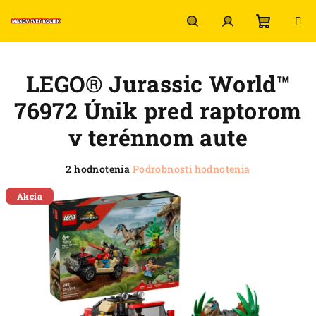
Prejsť
na
obsah
Nákup
Hľadať
Prihlásenie
LEGO® Jurassic World™
košík
76972 Únik pred raptorom
v terénnom aute
Priemerné
2 hodnotenia
Podrobnosti hodnotenia
hodnotenie
produktu
Akcia
je
5,0
z
5
hviezdičiek.