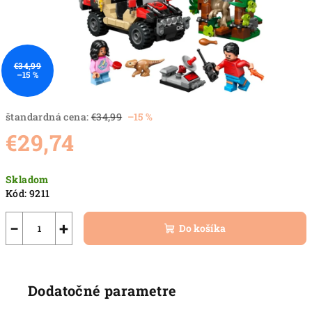
€34,99
–15 %
štandardná cena:
€34,99
–15 %
€29,74
Jednotková
Skladom
cena:
Kód:
9211
−
+
Do košíka
Dodatočné parametre