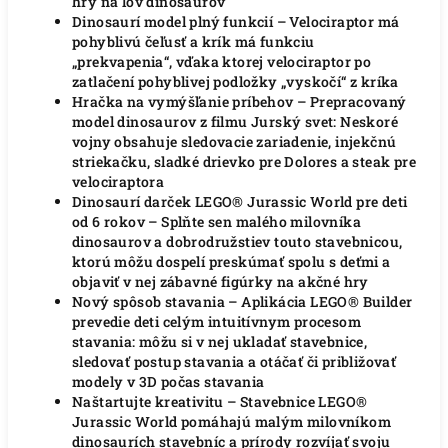
hry na lov dinosaurov
Dinosaurí model plný funkcií – Velociraptor má
pohyblivú čeľusť a krík má funkciu
„prekvapenia“, vďaka ktorej velociraptor po
zatlačení pohyblivej podložky „vyskočí“ z kríka
Hračka na vymýšľanie príbehov – Prepracovaný
model dinosaurov z filmu Jurský svet: Neskoré
vojny obsahuje sledovacie zariadenie, injekčnú
striekačku, sladké drievko pre Dolores a steak pre
velociraptora
Dinosaurí darček LEGO® Jurassic World pre deti
od 6 rokov – Splňte sen malého milovníka
dinosaurov a dobrodružstiev touto stavebnicou,
ktorú môžu dospelí preskúmať spolu s deťmi a
objaviť v nej zábavné figúrky na akčné hry
Nový spôsob stavania – Aplikácia LEGO® Builder
prevedie deti celým intuitívnym procesom
stavania: môžu si v nej ukladať stavebnice,
sledovať postup stavania a otáčať či približovať
modely v 3D počas stavania
Naštartujte kreativitu – Stavebnice LEGO®
Jurassic World pomáhajú malým milovníkom
dinosaurích stavebníc a prírody rozvíjať svoju