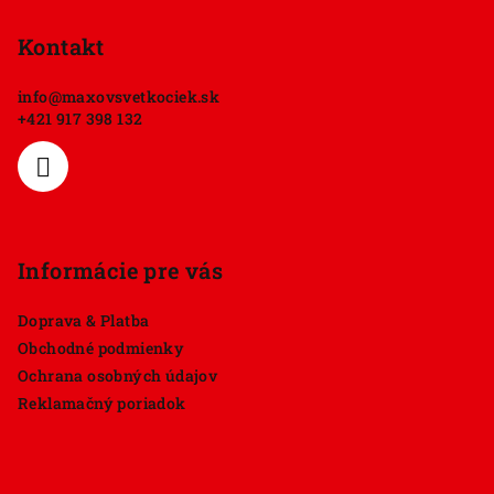
á
p
Kontakt
ä
info
@
maxovsvetkociek.sk
t
+421 917 398 132
i
e
Informácie pre vás
Doprava & Platba
Obchodné podmienky
Ochrana osobných údajov
Reklamačný poriadok