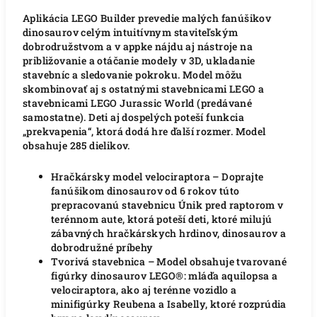
Aplikácia LEGO Builder prevedie malých fanúšikov
dinosaurov celým intuitívnym staviteľským
dobrodružstvom a v appke nájdu aj nástroje na
približovanie a otáčanie modely v 3D, ukladanie
stavebníc a sledovanie pokroku. Model môžu
skombinovať aj s ostatnými stavebnicami LEGO a
stavebnicami LEGO Jurassic World (predávané
samostatne). Deti aj dospelých poteší funkcia
„prekvapenia“, ktorá dodá hre ďalší rozmer. Model
obsahuje 285 dielikov.
Hračkársky model velociraptora – Doprajte
fanúšikom dinosaurov od 6 rokov túto
prepracovanú stavebnicu Únik pred raptorom v
terénnom aute, ktorá poteší deti, ktoré milujú
zábavných hračkárskych hrdinov, dinosaurov a
dobrodružné príbehy
Tvorivá stavebnica – Model obsahuje tvarované
figúrky dinosaurov LEGO®: mláďa aquilopsa a
velociraptora, ako aj terénne vozidlo a
minifigúrky Reubena a Isabelly, ktoré rozprúdia