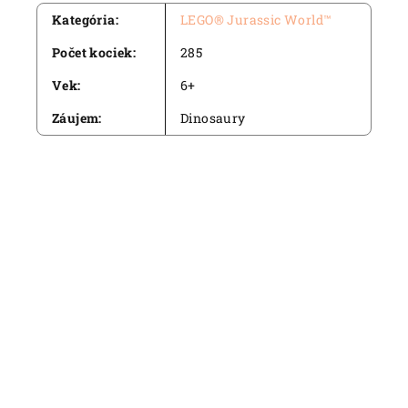
Kategória
:
LEGO® Jurassic World™
Počet kociek
:
285
Vek
:
6+
Záujem
:
Dinosaury